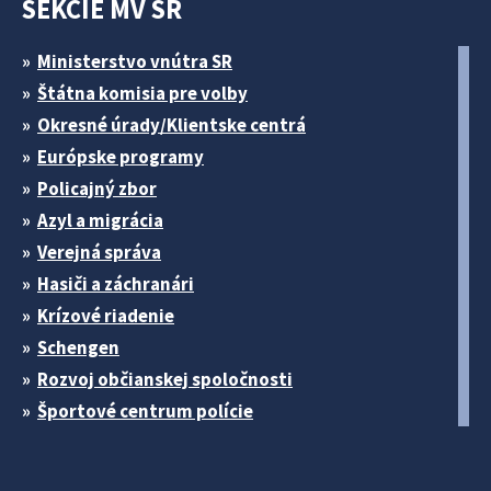
SEKCIE MV SR
Ministerstvo vnútra SR
Štátna komisia pre volby
Okresné úrady/Klientske centrá
Európske programy
Policajný zbor
Azyl a migrácia
Verejná správa
Hasiči a záchranári
Krízové riadenie
Schengen
Rozvoj občianskej spoločnosti
Športové centrum polície