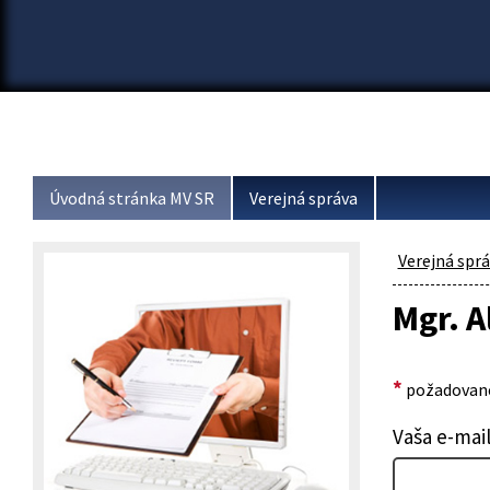
Úvodná stránka MV SR
Verejná správa
Verejná spr
Mgr. A
*
požadované
Vaša e-mai