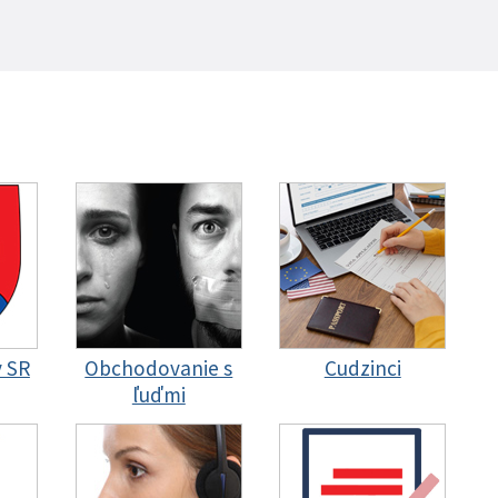
y SR
Obchodovanie s
Cudzinci
ľuďmi