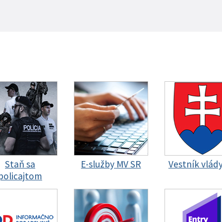
Staň sa
E-služby MV SR
Vestník vlád
policajtom