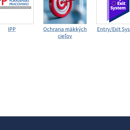
IPP
Ochrana mäkkých
Entry/Exit Sy
cieľov