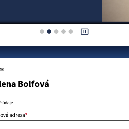
pause_presentation
áva
lena Bolfová
 údaje
lová adresa
*