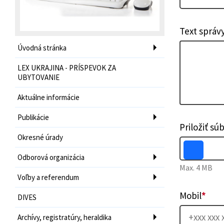
Text správ
Úvodná stránka
LEX UKRAJINA - PRÍSPEVOK ZA
UBYTOVANIE
Aktuálne informácie
Publikácie
Priložiť sú
Okresné úrady
Odborová organizácia
Max. 4 MB
Voľby a referendum
Mobil
*
DIVES
Archívy, registratúry, heraldika