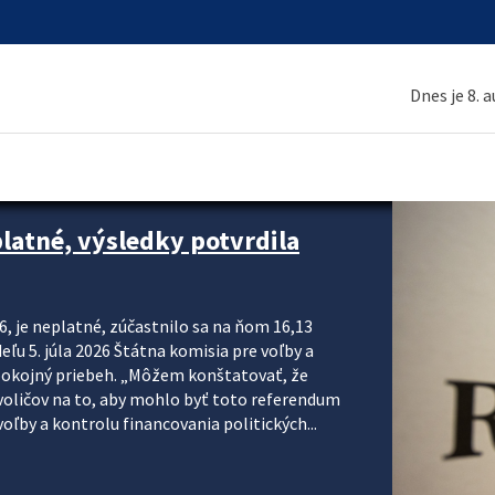
Dnes je 8. 
platné, výsledky potvrdila
6, je neplatné, zúčastnilo sa na ňom 16,13
eľu 5. júla 2026 Štátna komisia pre voľby a
pokojný priebeh. „Môžem konštatovať, že
voličov na to, aby mohlo byť toto referendum
ľby a kontrolu financovania politických...