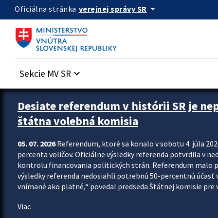
Preskocit na hlavný obsah
arrow_drop_down
verejnej správy SR
Oficiálna stránka
Sekcie MV SR
keyboard_arrow_down
Zastavit automatický posun upútavok
Desiate referendum v histórii SR je ne
štátna volebná komisia
05. 07. 2026
Referendum, ktoré sa konalo v sobotu 4. júla 202
percenta voličov. Oficiálne výsledky referenda potvrdila v ned
kontrolu financovania politických strán. Referendum malo 
výsledky referenda nedosiahli potrebnú 50-percentnú účasť 
vnímané ako platné,“ povedal predseda Štátnej komisie pre vo
Viac