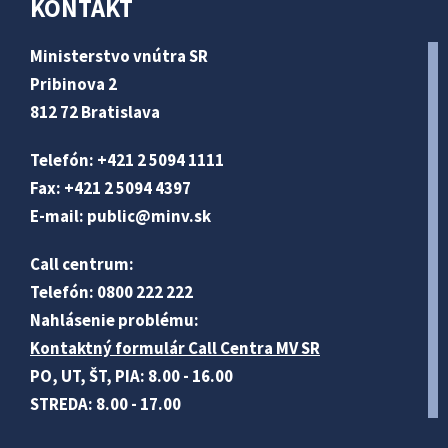
KONTAKT
Ministerstvo vnútra SR
Pribinova 2
812 72 Bratislava
Telefón: +421 2 5094 1111
Fax: +421 2 5094 4397
E-mail:
public@minv
.sk
Call centrum:
Telefón: 0800 222 222
Nahlásenie problému:
Kontaktný formulár Call Centra MV SR
PO, UT, ŠT, PIA: 8.00 - 16.00
STREDA: 8.00 - 17.00