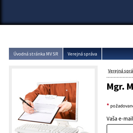
Úvodná stránka MV SR
Verejná správa
Verejná spr
Mgr. 
*
požadované
Vaša e-mai