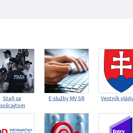
Staň sa
E-služby MV SR
Vestník vlád
policajtom