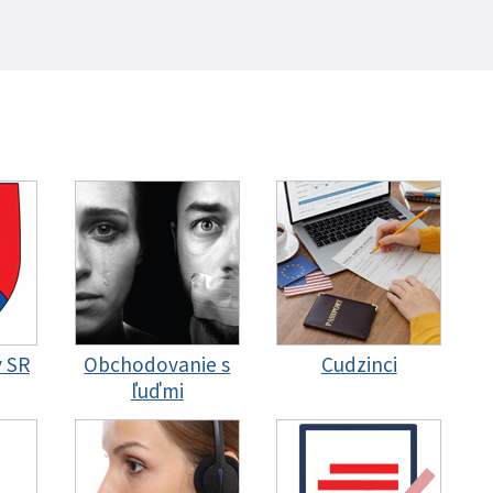
y SR
Obchodovanie s
Cudzinci
ľuďmi