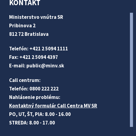
KONTAKT
Ministerstvo vnútra SR
Pribinova 2
812 72 Bratislava
Telefón: +421 2 5094 1111
Fax: +421 2 5094 4397
E-mail:
public@minv
.sk
Call centrum:
Telefón: 0800 222 222
Nahlásenie problému:
Kontaktný formulár Call Centra MV SR
PO, UT, ŠT, PIA: 8.00 - 16.00
STREDA: 8.00 - 17.00