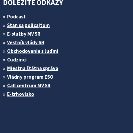
DÔLEŽITÉ ODKAZY
Podcast
Stan sa policajtom
E-služby MV SR
Vestník vlády SR
Obchodovanie s ľuďmi
Cudzinci
Miestna štátna správa
Vládny program ESO
Call centrum MV SR
E-trhovisko