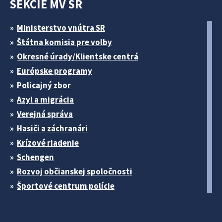
SEKCIE MV SR
Ministerstvo vnútra SR
Štátna komisia pre volby
Okresné úrady/Klientske centrá
Európske programy
Policajný zbor
Azyl a migrácia
Verejná správa
Hasiči a záchranári
Krízové riadenie
Schengen
Rozvoj občianskej spoločnosti
Športové centrum polície