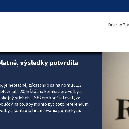
Dnes je 7.
platné, výsledky potvrdila
6, je neplatné, zúčastnilo sa na ňom 16,13
eľu 5. júla 2026 Štátna komisia pre voľby a
pokojný priebeh. „Môžem konštatovať, že
voličov na to, aby mohlo byť toto referendum
ľby a kontrolu financovania politických...