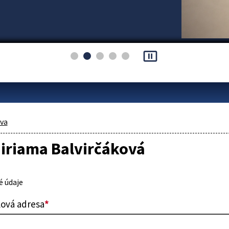
pause_presentation
áva
Miriama Balvirčáková
 údaje
lová adresa
*