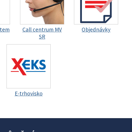
stem
Call centrum MV
Objednávky
SR
E-trhovisko