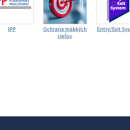
IPP
Ochrana mäkkých
Entry/Exit Sy
cieľov