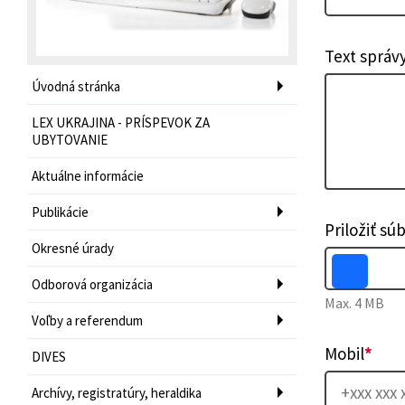
Text správ
Úvodná stránka
LEX UKRAJINA - PRÍSPEVOK ZA
UBYTOVANIE
Aktuálne informácie
Publikácie
Priložiť sú
Okresné úrady
Odborová organizácia
Max. 4 MB
Voľby a referendum
Mobil
*
DIVES
Archívy, registratúry, heraldika