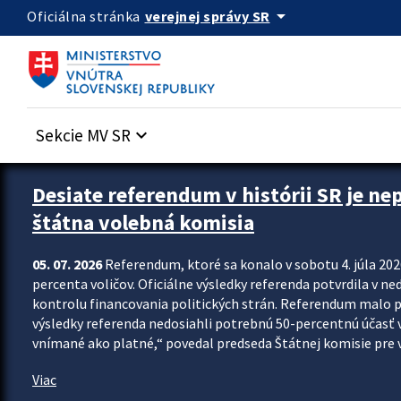
Preskocit na hlavný obsah
arrow_drop_down
verejnej správy SR
Oficiálna stránka
Sekcie MV SR
keyboard_arrow_down
Zastavit automatický posun upútavok
Desiate referendum v histórii SR je ne
štátna volebná komisia
05. 07. 2026
Referendum, ktoré sa konalo v sobotu 4. júla 202
percenta voličov. Oficiálne výsledky referenda potvrdila v ned
kontrolu financovania politických strán. Referendum malo 
výsledky referenda nedosiahli potrebnú 50-percentnú účasť 
vnímané ako platné,“ povedal predseda Štátnej komisie pre vo
Viac