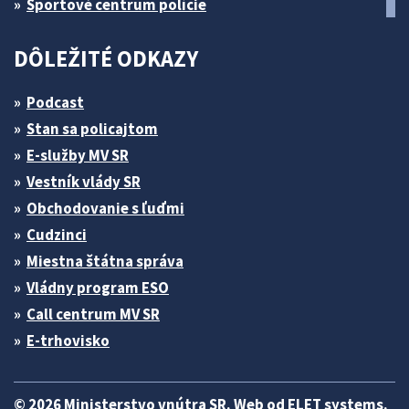
Športové centrum polície
DÔLEŽITÉ ODKAZY
Podcast
Stan sa policajtom
E-služby MV SR
Vestník vlády SR
Obchodovanie s ľuďmi
Cudzinci
Miestna štátna správa
Vládny program ESO
Call centrum MV SR
E-trhovisko
© 2026 Ministerstvo vnútra SR. Web od
ELET systems
.