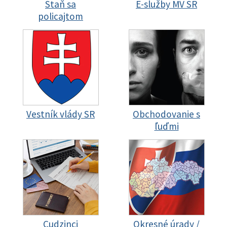
Staň sa
E-služby MV SR
policajtom
Vestník vlády SR
Obchodovanie s
ľuďmi
Cudzinci
Okresné úrady /