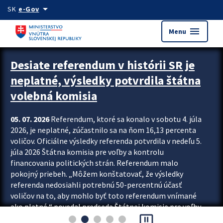
Preskocit na hlavný obsah
arrow_drop_down
SK
e-Gov
menu
Menu
Zastavit automatický posun upútavok
Desiate referendum v histórii SR je
neplatné, výsledky potvrdila štátna
volebná komisia
05. 07. 2026
Referendum, ktoré sa konalo v sobotu 4. júla
2026, je neplatné, zúčastnilo sa na ňom 16,13 percenta
voličov. Oficiálne výsledky referenda potvrdila v nedeľu 5.
júla 2026 Štátna komisia pre voľby a kontrolu
financovania politických strán. Referendum malo
pokojný priebeh. „Môžem konštatovať, že výsledky
referenda nedosiahli potrebnú 50-percentnú účasť
voličov na to, aby mohlo byť toto referendum vnímané
ako platné,“ povedal predseda Štátnej komisie pre voľby
pause_presentation
a kontrolu financovania politických...