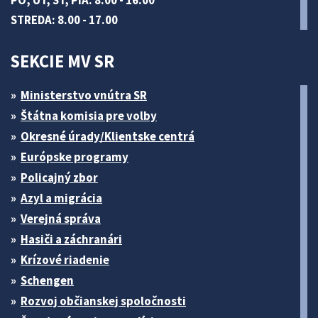
PO, UT, ŠT, PIA: 8.00 - 16.00
STREDA: 8.00 - 17.00
SEKCIE MV SR
Ministerstvo vnútra SR
Štátna komisia pre volby
Okresné úrady/Klientske centrá
Európske programy
Policajný zbor
Azyl a migrácia
Verejná správa
Hasiči a záchranári
Krízové riadenie
Schengen
Rozvoj občianskej spoločnosti