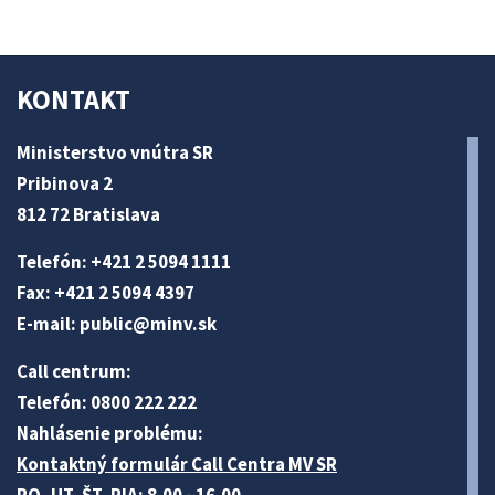
KONTAKT
Ministerstvo vnútra SR
Pribinova 2
812 72 Bratislava
Telefón: +421 2 5094 1111
Fax: +421 2 5094 4397
E-mail:
public@minv
.sk
Call centrum:
Telefón: 0800 222 222
Nahlásenie problému:
Kontaktný formulár Call Centra MV SR