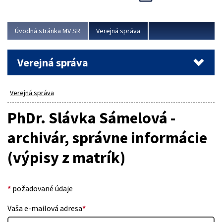
Viac
Úvodná stránka MV SR
Verejná správa
Verejná správa
Verejná správa
PhDr. Slávka Sámelová -
archivár, správne informácie
(výpisy z matrík)
*
požadované údaje
Vaša e-mailová adresa
*