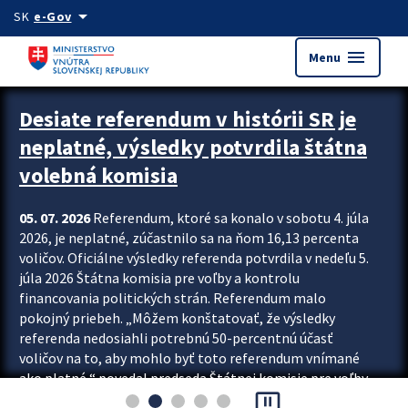
Preskocit na hlavný obsah
arrow_drop_down
SK
e-Gov
menu
Menu
Zastavit automatický posun upútavok
Desiate referendum v histórii SR je
neplatné, výsledky potvrdila štátna
volebná komisia
05. 07. 2026
Referendum, ktoré sa konalo v sobotu 4. júla
2026, je neplatné, zúčastnilo sa na ňom 16,13 percenta
voličov. Oficiálne výsledky referenda potvrdila v nedeľu 5.
júla 2026 Štátna komisia pre voľby a kontrolu
financovania politických strán. Referendum malo
pokojný priebeh. „Môžem konštatovať, že výsledky
referenda nedosiahli potrebnú 50-percentnú účasť
voličov na to, aby mohlo byť toto referendum vnímané
ako platné,“ povedal predseda Štátnej komisie pre voľby
pause_presentation
a kontrolu financovania politických...