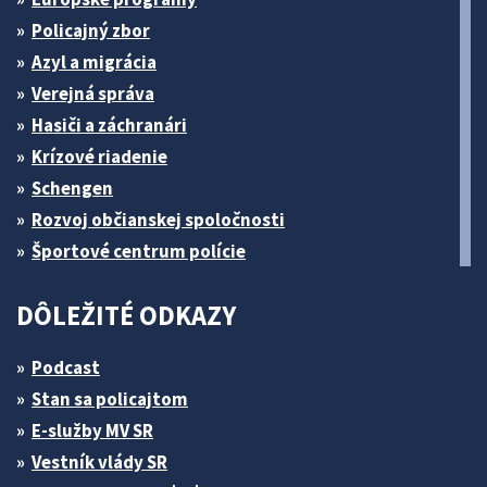
Policajný zbor
Azyl a migrácia
Verejná správa
Hasiči a záchranári
Krízové riadenie
Schengen
Rozvoj občianskej spoločnosti
Športové centrum polície
DÔLEŽITÉ ODKAZY
Podcast
Stan sa policajtom
E-služby MV SR
Vestník vlády SR