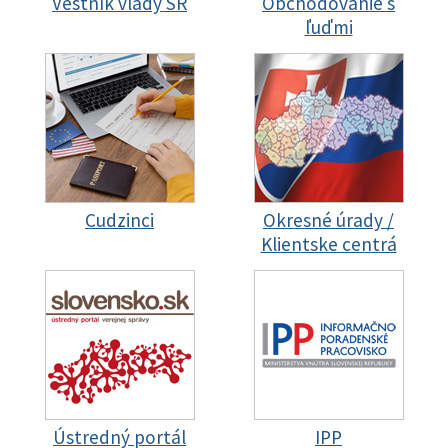
Vestník vlády SR
Obchodovanie s
ľuďmi
Cudzinci
Okresné úrady /
Klientske centrá
Ústredný portál
IPP