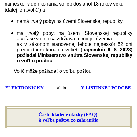
najneskôr v deň konania volieb dosiahol 18 rokov veku
(ďalej len „volič“) a
nemá trvalý pobyt na území Slovenskej republiky,
má trvalý pobyt na území Slovenskej republiky
a v čase volieb sa zdržiava mimo jej územia,
ak v zákonom stanovenej lehote najneskôr 52 dní
predo dňom konania volieb (
najneskôr 9. 8. 2023
)
požiadal Ministerstvo vnútra Slovenskej republiky
o voľbu poštou
.
Volič môže požiadať o voľbu poštou
ELEKTRONICKY
alebo
V LISTINNEJ PODOBE
.
Často kladené otázky (FAQ)
k voľbe poštou zo zahraničia