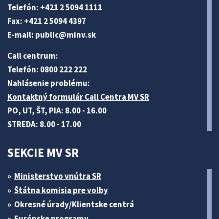
Telefón: +421 2 5094 1111
Fax: +421 2 5094 4397
E-mail:
public@minv
.sk
Call centrum:
Telefón: 0800 222 222
Nahlásenie problému:
Kontaktný formulár Call Centra MV SR
PO, UT, ŠT, PIA: 8.00 - 16.00
STREDA: 8.00 - 17.00
SEKCIE MV SR
Ministerstvo vnútra SR
Štátna komisia pre volby
Okresné úrady/Klientske centrá
Európske programy