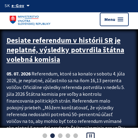
Preskocit na hlavný obsah
arrow_drop_down
SK
e-Gov
menu
Menu
Zastavit automatický posun upútavok
Desiate referendum v histórii SR je
neplatné, výsledky potvrdila štátna
volebná komisia
05. 07. 2026
Referendum, ktoré sa konalo v sobotu 4. júla
2026, je neplatné, zúčastnilo sa na ňom 16,13 percenta
voličov. Oficiálne výsledky referenda potvrdila v nedeľu 5.
júla 2026 Štátna komisia pre voľby a kontrolu
financovania politických strán. Referendum malo
pokojný priebeh. „Môžem konštatovať, že výsledky
referenda nedosiahli potrebnú 50-percentnú účasť
voličov na to, aby mohlo byť toto referendum vnímané
ako platné,“ povedal predseda Štátnej komisie pre voľby
pause_presentation
a kontrolu financovania politických...