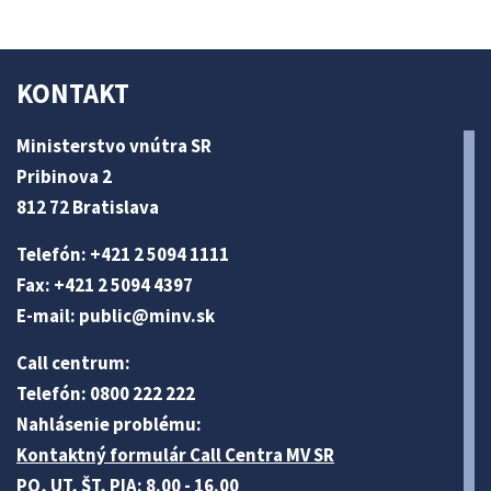
KONTAKT
Ministerstvo vnútra SR
Pribinova 2
812 72 Bratislava
Telefón: +421 2 5094 1111
Fax: +421 2 5094 4397
E-mail:
public@minv
.sk
Call centrum:
Telefón: 0800 222 222
Nahlásenie problému:
Kontaktný formulár Call Centra MV SR
PO, UT, ŠT, PIA: 8.00 - 16.00