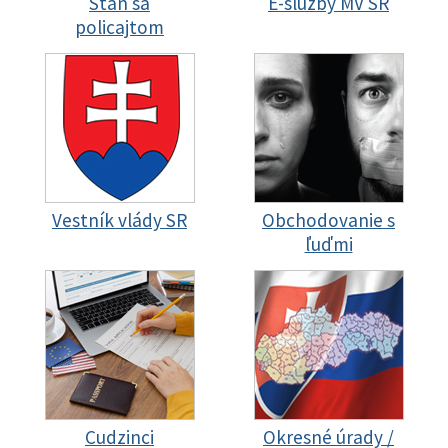
Staň sa
E-služby MV SR
policajtom
Vestník vlády SR
Obchodovanie s
ľuďmi
Cudzinci
Okresné úrady /