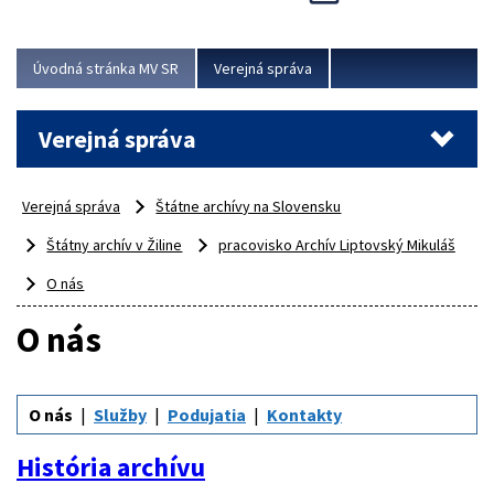
Viac
Úvodná stránka MV SR
Verejná správa
Verejná správa
Verejná správa
Štátne archívy na Slovensku
Štátny archív v Žiline
pracovisko Archív Liptovský Mikuláš
O nás
O nás
O nás
Služby
Podujatia
Kontakty
História archívu