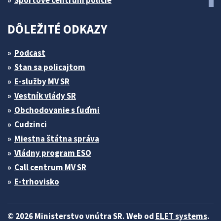
Športové centrum polície
DÔLEŽITÉ ODKAZY
Podcast
Stan sa policajtom
E-služby MV SR
Vestník vlády SR
Obchodovanie s ľuďmi
Cudzinci
Miestna štátna správa
Vládny program ESO
Call centrum MV SR
E-trhovisko
© 2026 Ministerstvo vnútra SR. Web od
ELET systems
.