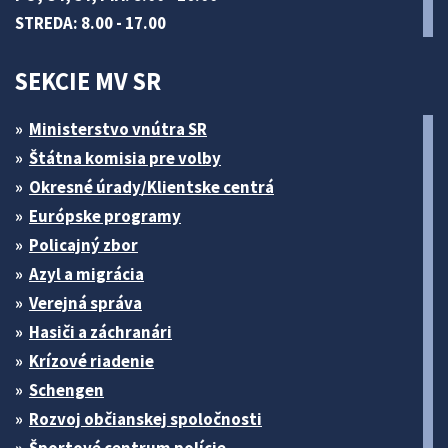
STREDA: 8.00 - 17.00
SEKCIE MV SR
Ministerstvo vnútra SR
Štátna komisia pre volby
Okresné úrady/Klientske centrá
Európske programy
Policajný zbor
Azyl a migrácia
Verejná správa
Hasiči a záchranári
Krízové riadenie
Schengen
Rozvoj občianskej spoločnosti