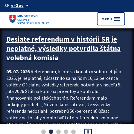
Preskocit na hlavný obsah
arrow_drop_down
SK
e-Gov
menu
Menu
Zastavit automatický posun upútavok
Desiate referendum v histórii SR je
neplatné, výsledky potvrdila štátna
volebná komisia
05. 07. 2026
Referendum, ktoré sa konalo v sobotu 4. júla
2026, je neplatné, zúčastnilo sa na ňom 16,13 percenta
voličov. Oficiálne výsledky referenda potvrdila v nedeľu 5.
júla 2026 Štátna komisia pre voľby a kontrolu
financovania politických strán. Referendum malo
pokojný priebeh. „Môžem konštatovať, že výsledky
referenda nedosiahli potrebnú 50-percentnú účasť
voličov na to, aby mohlo byť toto referendum vnímané
ako platné,“ povedal predseda Štátnej komisie pre voľby
pause_presentation
a kontrolu financovania politických...