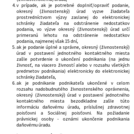
v prípade, ak je potrebné doplniť/opraviť podanie,
okresný (živnostenský) úrad vyzve žiadateľa
prostredníctvom výzvy zaslanej do elektronickej
schránky žiadateľa na odstránenie nedostatkov
podania, vo výzve okresný (živnostenský) úrad určí
primeranú lehotu na odstránenie nedostatkov
podania, najmenej však 15 dní,
ak je podanie úplné a správne, okresný (živnostenský)
úrad v postavení jednotného kontaktného miesta
zašle potvrdenie o ukončení podnikania (na jednu
živnosť, na viacero živností alebo v rozsahu všetkých
predmetov podnikania) elektronicky do elektronickej
schránky žiadateľa,
ak je podnikanie podnikateľa ukončené v celom
rozsahu nadobudnutého živnostenského oprávnenia,
okresný (živnostenský) úrad v postavení jednotného
kontaktného miesta bezodkladne zašle túto
informáciu daňovému úradu, príslušnej zdravotnej
poisťovni a Sociálnej poisťovni. Na požiadanie
právnickej osoby - oznámi ukončenie podnikania
daňovému úradu.