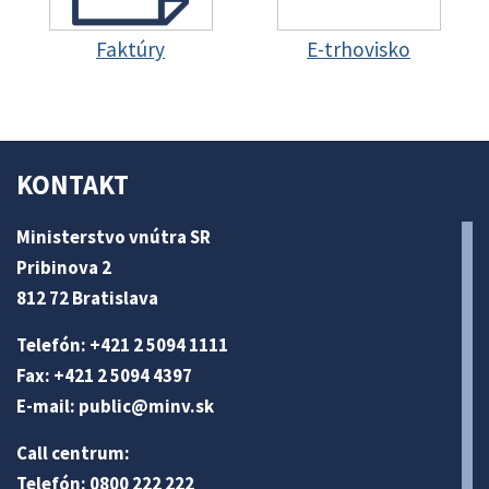
Faktúry
E-trhovisko
KONTAKT
Ministerstvo vnútra SR
Pribinova 2
812 72 Bratislava
Telefón: +421 2 5094 1111
Fax: +421 2 5094 4397
E-mail:
public@minv
.sk
Call centrum:
Telefón: 0800 222 222