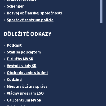
Schengen
Rozvoj občianskej spoločnosti
Športové centrum polície
DÔLEŽITÉ ODKAZY
Podcast
Stan sa policajtom
E-služby MV SR
Vestník vlády SR
Obchodovanie s ľuďmi
Cudzinci
Miestna štátna správa
Vládny program ESO
Call centrum MV SR