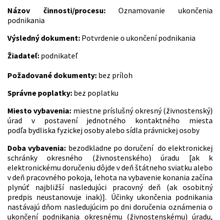
Názov činnosti/procesu:
Oznamovanie ukončenia
podnikania
Výsledný dokument:
Potvrdenie o ukončení podnikania
Žiadateľ:
podnikateľ
Požadované dokumenty:
bez príloh
Správne poplatky:
bez poplatku
Miesto vybavenia:
miestne príslušný okresný (živnostenský)
úrad v postavení jednotného kontaktného miesta
podľa bydliska fyzickej osoby alebo sídla právnickej osoby
Doba vybavenia:
bezodkladne po doručení do elektronickej
schránky okresného (živnostenského) úradu [ak k
elektronickému doručeniu dôjde v deň štátneho sviatku alebo
v deň pracovného pokoja, lehota na vybavenie konania začína
plynúť najbližší nasledujúci pracovný deň (ak osobitný
predpis neustanovuje inak)]. Účinky ukončenia podnikania
nastávajú dňom nasledujúcim po dni doručenia oznámenia o
ukončení podnikania okresnému (živnostenskému) úradu,