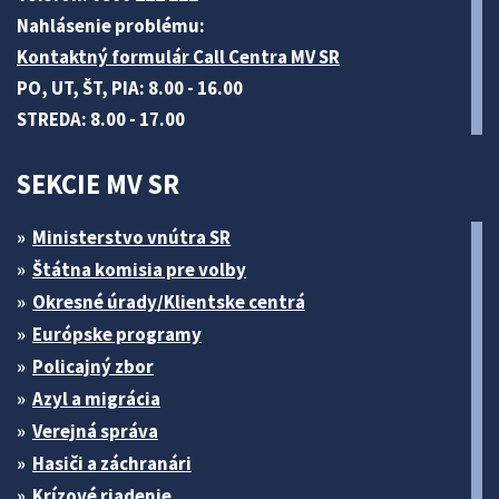
Nahlásenie problému:
Kontaktný formulár Call Centra MV SR
PO, UT, ŠT, PIA: 8.00 - 16.00
STREDA: 8.00 - 17.00
SEKCIE MV SR
Ministerstvo vnútra SR
Štátna komisia pre volby
Okresné úrady/Klientske centrá
Európske programy
Policajný zbor
Azyl a migrácia
Verejná správa
Hasiči a záchranári
Krízové riadenie