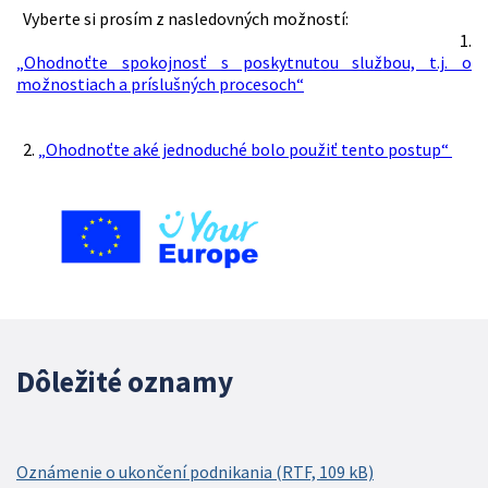
Vyberte si prosím z nasledovných možností:
1.
„Ohodnoťte spokojnosť s poskytnutou službou, t.j. o
možnostiach a príslušných procesoch“
2.
„Ohodnoťte aké jednoduché bolo použiť tento postup“
Dôležité oznamy
Oznámenie o ukončení podnikania (RTF, 109 kB)