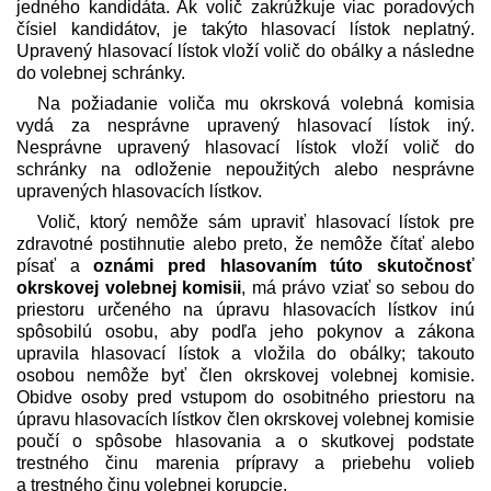
jedného kandidáta. Ak volič zakrúžkuje viac poradových
čísiel kandidátov, je takýto hlasovací lístok neplatný.
Upravený hlasovací lístok vloží volič do obálky a následne
do volebnej schránky.
Na požiadanie voliča mu okrsková volebná komisia
vydá za nesprávne upravený hlasovací lístok iný.
Nesprávne upravený hlasovací lístok vloží volič do
schránky na odloženie nepoužitých alebo nesprávne
upravených hlasovacích lístkov.
Volič, ktorý nemôže sám upraviť hlasovací lístok pre
zdravotné postihnutie alebo preto, že nemôže čítať alebo
písať a
oznámi pred hlasovaním túto skutočnosť
okrskovej volebnej komisii
, má právo vziať so sebou do
priestoru určeného na úpravu hlasovacích lístkov inú
spôsobilú osobu, aby podľa jeho pokynov a zákona
upravila hlasovací lístok a vložila do obálky; takouto
osobou nemôže byť člen okrskovej volebnej komisie.
Obidve osoby pred vstupom do osobitného priestoru na
úpravu hlasovacích lístkov člen okrskovej volebnej komisie
poučí o spôsobe hlasovania a o skutkovej podstate
trestného činu marenia prípravy a priebehu volieb
a trestného činu volebnej korupcie.