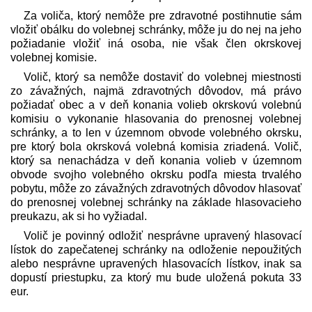
Za voliča, ktorý nemôže pre zdravotné postihnutie sám
vložiť obálku do volebnej schránky, môže ju do nej na jeho
požiadanie vložiť iná osoba, nie však člen okrskovej
volebnej komisie.
Volič, ktorý sa nemôže dostaviť do volebnej miestnosti
zo závažných, najmä zdravotných dôvodov, má právo
požiadať obec a v deň konania volieb okrskovú volebnú
komisiu o vykonanie hlasovania do prenosnej volebnej
schránky, a to len v územnom obvode volebného okrsku,
pre ktorý bola okrsková volebná komisia zriadená. Volič,
ktorý sa nenachádza v deň konania volieb v územnom
obvode svojho volebného okrsku podľa miesta trvalého
pobytu, môže zo závažných zdravotných dôvodov hlasovať
do prenosnej volebnej schránky na základe hlasovacieho
preukazu, ak si ho vyžiadal.
Volič je povinný odložiť nesprávne upravený hlasovací
lístok do zapečatenej schránky na odloženie nepoužitých
alebo nesprávne upravených hlasovacích lístkov, inak sa
dopustí priestupku, za ktorý mu bude uložená pokuta 33
eur.