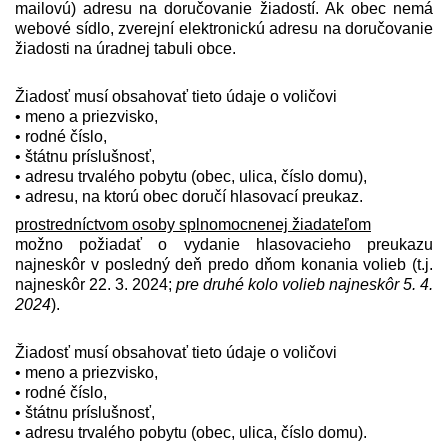
mailovú) adresu na doručovanie žiadostí. Ak obec nemá
webové sídlo, zverejní elektronickú adresu na doručovanie
žiadosti na úradnej tabuli obce.
Žiadosť musí obsahovať tieto údaje o voličovi
• meno a priezvisko,
• rodné číslo,
• štátnu príslušnosť,
• adresu trvalého pobytu (obec, ulica, číslo domu),
• adresu, na ktorú obec doručí hlasovací preukaz.
prostredníctvom osoby splnomocnenej žiadateľom
možno požiadať o vydanie hlasovacieho preukazu
najneskôr v posledný deň predo dňom konania volieb (t.j.
najneskôr 22. 3. 2024;
pre druhé kolo volieb najneskôr 5. 4.
2024
).
Žiadosť musí obsahovať tieto údaje o voličovi
• meno a priezvisko,
• rodné číslo,
• štátnu príslušnosť,
• adresu trvalého pobytu (obec, ulica, číslo domu).