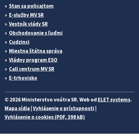
Stan sa policajtom
E-služby MV SR
Vestník vlády SR
Obchodovanie s ľuďmi
Cudzinci
Miestna štátna správa
Vládny program ESO
Call centrum MV SR
E-trhovisko
© 2026 Ministerstvo vnútra SR. Web od
ELET systems
.
Mapa sídla
|
Vyhlásenie o prístupnosti
|
Vyhlásenie o cookies (PDF, 398 kB)