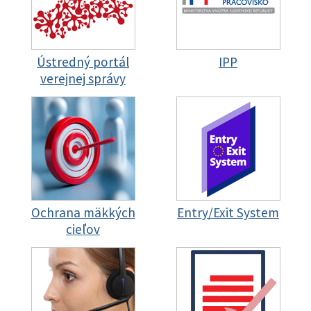
Ústredný portál
IPP
verejnej správy
Ochrana mäkkých
Entry/Exit System
cieľov