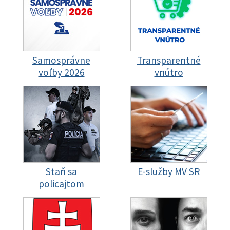
Samosprávne
Transparentné
voľby 2026
vnútro
Staň sa
E-služby MV SR
policajtom