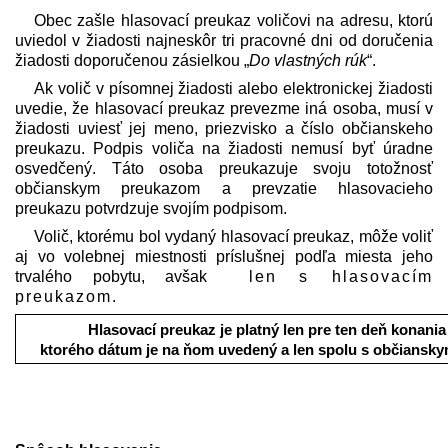
Obec zašle hlasovací preukaz voličovi na adresu, ktorú
uviedol v žiadosti najneskôr tri pracovné dni od doručenia
žiadosti doporučenou zásielkou „
Do vlastných rúk
“.
Ak volič v písomnej žiadosti alebo elektronickej žiadosti
uvedie, že hlasovací preukaz prevezme iná osoba, musí v
žiadosti uviesť jej meno, priezvisko a číslo občianskeho
preukazu. Podpis voliča na žiadosti nemusí byť úradne
osvedčený. Táto osoba preukazuje svoju totožnosť
občianskym preukazom a prevzatie hlasovacieho
preukazu potvrdzuje svojím podpisom.
Volič, ktorému bol vydaný hlasovací preukaz, môže voliť
aj vo volebnej miestnosti príslušnej podľa miesta jeho
trvalého pobytu, avšak
len s hlasovacím
preukazom
.
Hlasovací preukaz je platný len pre ten deň konania 
ktorého dátum je na ňom uvedený a len spolu s občiansk