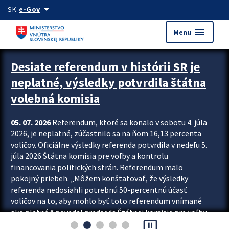
Preskocit na hlavný obsah
arrow_drop_down
SK
e-Gov
menu
Menu
Zastavit automatický posun upútavok
Desiate referendum v histórii SR je
neplatné, výsledky potvrdila štátna
volebná komisia
05. 07. 2026
Referendum, ktoré sa konalo v sobotu 4. júla
2026, je neplatné, zúčastnilo sa na ňom 16,13 percenta
voličov. Oficiálne výsledky referenda potvrdila v nedeľu 5.
júla 2026 Štátna komisia pre voľby a kontrolu
financovania politických strán. Referendum malo
pokojný priebeh. „Môžem konštatovať, že výsledky
referenda nedosiahli potrebnú 50-percentnú účasť
voličov na to, aby mohlo byť toto referendum vnímané
ako platné,“ povedal predseda Štátnej komisie pre voľby
pause_presentation
a kontrolu financovania politických...