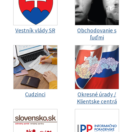
Vestník vlády SR
Obchodovanie s
ľuďmi
Cudzinci
Okresné úrady /
Klientske centrá