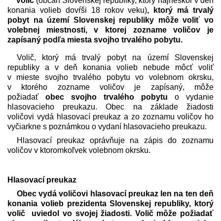
Volič
(občan Slovenskej republiky, ktorý najneskôr v deň
konania volieb dovŕši 18 rokov veku)
, ktorý má trvalý
pobyt na území Slovenskej republiky
môže voliť vo
volebnej miestnosti, v ktorej zozname voličov je
zapísaný podľa miesta svojho trvalého pobytu.
Volič, ktorý má trvalý pobyt na území Slovenskej
republiky
a v deň konania volieb nebude môcť voliť
v mieste svojho trvalého pobytu vo volebnom okrsku,
v ktorého zozname voličov je zapísaný, môže
požiadať
obec svojho trvalého pobytu
o vydanie
hlasovacieho preukazu. Obec na základe žiadosti
voličovi vydá hlasovací preukaz a zo zoznamu voličov ho
vyčiarkne s poznámkou o vydaní hlasovacieho preukazu.
Hlasovací preukaz oprávňuje na zápis do zoznamu
voličov v ktoromkoľvek volebnom okrsku.
Hlasovací preukaz
Obec vydá voličovi hlasovací preukaz len na ten deň
konania volieb prezidenta Slovenskej republiky, ktorý
volič uviedol vo svojej žiadosti. Volič môže požiadať