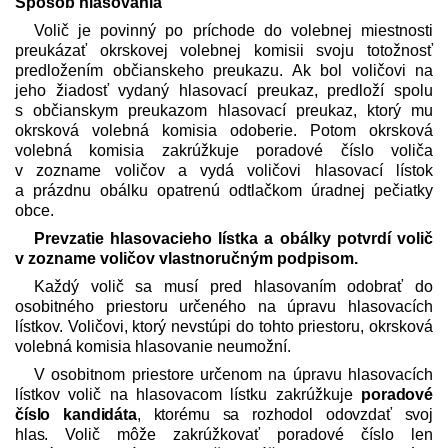
Spôsob hlasovania
Volič je povinný po príchode do volebnej miestnosti
preukázať okrskovej volebnej komisii svoju totožnosť
predložením občianskeho preukazu. Ak bol voličovi na
jeho žiadosť vydaný hlasovací preukaz, predloží spolu
s občianskym preukazom hlasovací preukaz, ktorý mu
okrsková volebná komisia odoberie. Potom okrsková
volebná komisia zakrúžkuje poradové číslo voliča
v zozname voličov a vydá voličovi hlasovací lístok
a prázdnu obálku opatrenú odtlačkom úradnej pečiatky
obce.
Prevzatie hlasovacieho lístka a obálky potvrdí volič
v zozname voličov vlastnoručným podpisom.
Každý volič sa musí pred hlasovaním odobrať do
osobitného priestoru určeného na úpravu hlasovacích
lístkov. Voličovi, ktorý nevstúpi do tohto priestoru, okrsková
volebná komisia hlasovanie neumožní.
V osobitnom priestore určenom na úpravu hlasovacích
lístkov volič na hlasovacom lístku zakrúžkuje
poradové
číslo kandidáta
, ktorému sa rozhodol odovzdať svoj
hlas.
Volič môže zakrúžkovať poradové číslo len