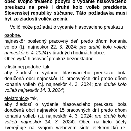
obec svojho trvalého pobytu o vydanie hlasovacieho
preukazu na prvé i druhé kolo volieb prezidenta
Slovenskej republiky súčasne. Táto požiadavka musí
byť zo žiadosti voliča zrejmá.
Volič môže požiadať o vydanie hlasovacieho preukazu
osobne
,
najneskôr posledný pracovný deň predo dňom konania
volieb (t.j. najneskôr 22. 3. 2024;
pre druhé kolo volieb
najneskôr 5. 4. 2024
) v úradných hodinách obce.
Obec vydá hlasovací preukaz bezodkladne.
v listinnej podobe
tak,
aby žiadosť o vydanie hlasovacieho preukazu bola
doručená obci najneskôr 15 pracovných dní predo dňom
konania volieb (t.j. najneskôr 4. 3. 2024;
pre druhé kolo
volieb najneskôr 14. 3. 2024
),
elektronicky
tak,
aby žiadosť o vydanie hlasovacieho preukazu bola
doručená obci najneskôr 15 pracovných dní predo dňom
konania volieb (t.j. najneskôr 4. 3. 2024;
pre druhé kolo
volieb najneskôr 14. 3. 2024
). Obec na tieto účely
zverejňuje na svojom webovom sídle elektronickú (e-