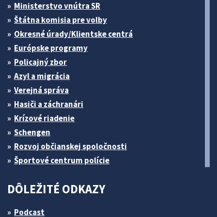
Ministerstvo vnútra SR
Štátna komisia pre volby
Okresné úrady/Klientske centrá
Európske programy
Policajný zbor
Azyl a migrácia
Verejná správa
Hasiči a záchranári
Krízové riadenie
Schengen
Rozvoj občianskej spoločnosti
Športové centrum polície
DÔLEŽITÉ ODKAZY
Podcast