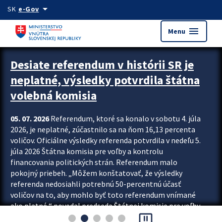
Preskocit na hlavný obsah
arrow_drop_down
SK
e-Gov
menu
Menu
Zastavit automatický posun upútavok
Desiate referendum v histórii SR je
neplatné, výsledky potvrdila štátna
volebná komisia
05. 07. 2026
Referendum, ktoré sa konalo v sobotu 4. júla
2026, je neplatné, zúčastnilo sa na ňom 16,13 percenta
voličov. Oficiálne výsledky referenda potvrdila v nedeľu 5.
júla 2026 Štátna komisia pre voľby a kontrolu
financovania politických strán. Referendum malo
pokojný priebeh. „Môžem konštatovať, že výsledky
referenda nedosiahli potrebnú 50-percentnú účasť
voličov na to, aby mohlo byť toto referendum vnímané
ako platné,“ povedal predseda Štátnej komisie pre voľby
pause_presentation
a kontrolu financovania politických...