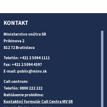
KONTAKT
Ministerstvo vnútra SR
Pribinova 2
812 72 Bratislava
Telefón: +421 2 5094 1111
Fax: +421 2 5094 4397
E-mail:
public@minv
.sk
Call centrum:
Telefón: 0800 222 222
Nahlásenie problému:
Kontaktný formulár Call Centra MV SR