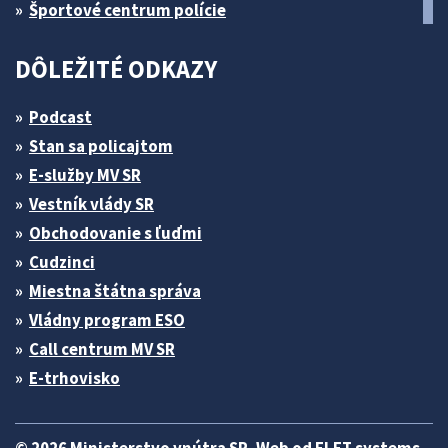
Športové centrum polície
DÔLEŽITÉ ODKAZY
Podcast
Stan sa policajtom
E-služby MV SR
Vestník vlády SR
Obchodovanie s ľuďmi
Cudzinci
Miestna štátna správa
Vládny program ESO
Call centrum MV SR
E-trhovisko