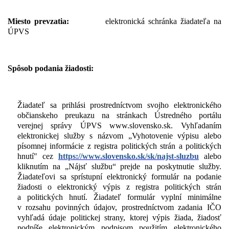
Miesto prevzatia:
elektronická schránka žiadateľa na
ÚPVS
Spôsob podania žiadosti:
Žiadateľ sa prihlási prostredníctvom svojho elektronického
občianskeho preukazu na stránkach Ústredného portálu
verejnej správy ÚPVS www.slovensko.sk. Vyhľadaním
elektronickej služby s názvom „Vyhotovenie výpisu alebo
písomnej informácie z registra politických strán a politických
hnutí" cez
https://www.slovensko.sk/sk/najst-sluzbu
alebo
kliknutím na „Nájsť službu“ prejde na poskytnutie služby.
Žiadateľovi sa sprístupní elektronický formulár na podanie
žiadosti o elektronický výpis z registra politických strán
a politických hnutí. Žiadateľ formulár vyplní minimálne
v rozsahu povinných údajov, prostredníctvom zadania IČO
vyhľadá údaje politickej strany, ktorej výpis žiada, žiadosť
podpíše elektronickým podpisom použitím elektronického