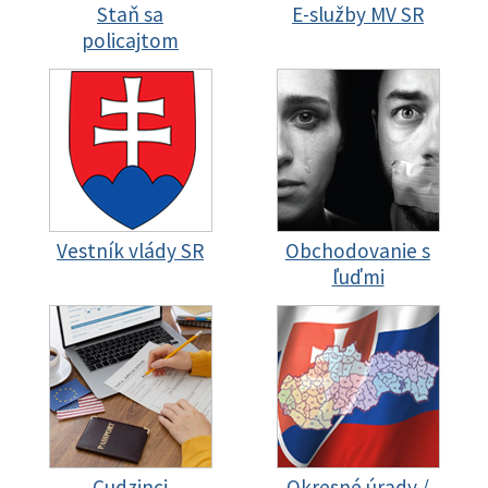
Staň sa
E-služby MV SR
policajtom
Vestník vlády SR
Obchodovanie s
ľuďmi
Cudzinci
Okresné úrady /