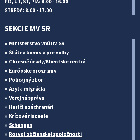
PO, UT, ŠT, PIA: 8.00 - 16.00
STREDA: 8.00 - 17.00
SEKCIE MV SR
Ministerstvo vnútra SR
Štátna komisia pre volby
Okresné úrady/Klientske centrá
Európske programy
Policajný zbor
Azyl a migrácia
Verejná správa
Hasiči a záchranári
Krízové riadenie
Schengen
Rozvoj občianskej spoločnosti