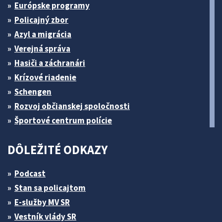
Európske programy
Policajný zbor
Azyl a migrácia
Verejná správa
Hasiči a záchranári
Krízové riadenie
Schengen
Rozvoj občianskej spoločnosti
Športové centrum polície
DÔLEŽITÉ ODKAZY
Podcast
Stan sa policajtom
E-služby MV SR
Vestník vlády SR