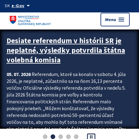
Preskocit na hlavný obsah
arrow_drop_down
SK
e-Gov
menu
Menu
Zastavit automatický posun upútavok
Desiate referendum v histórii SR je
neplatné, výsledky potvrdila štátna
volebná komisia
05. 07. 2026
Referendum, ktoré sa konalo v sobotu 4. júla
2026, je neplatné, zúčastnilo sa na ňom 16,13 percenta
voličov. Oficiálne výsledky referenda potvrdila v nedeľu 5.
júla 2026 Štátna komisia pre voľby a kontrolu
financovania politických strán. Referendum malo
pokojný priebeh. „Môžem konštatovať, že výsledky
referenda nedosiahli potrebnú 50-percentnú účasť
voličov na to, aby mohlo byť toto referendum vnímané
ako platné,“ povedal predseda Štátnej komisie pre voľby
pause_presentation
a kontrolu financovania politických...