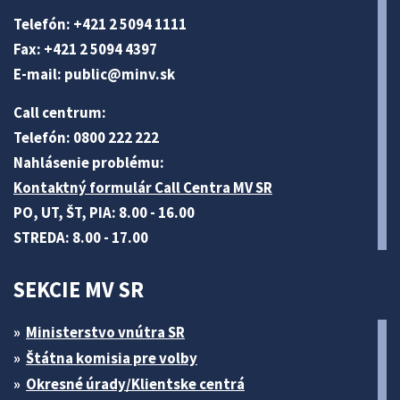
Telefón: +421 2 5094 1111
Fax: +421 2 5094 4397
E-mail:
public@minv
.sk
Call centrum:
Telefón: 0800 222 222
Nahlásenie problému:
Kontaktný formulár Call Centra MV SR
PO, UT, ŠT, PIA: 8.00 - 16.00
STREDA: 8.00 - 17.00
SEKCIE MV SR
Ministerstvo vnútra SR
Štátna komisia pre volby
Okresné úrady/Klientske centrá