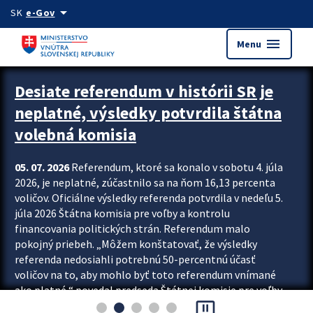
Preskocit na hlavný obsah
arrow_drop_down
SK
e-Gov
menu
Menu
Zastavit automatický posun upútavok
Desiate referendum v histórii SR je
neplatné, výsledky potvrdila štátna
volebná komisia
05. 07. 2026
Referendum, ktoré sa konalo v sobotu 4. júla
2026, je neplatné, zúčastnilo sa na ňom 16,13 percenta
voličov. Oficiálne výsledky referenda potvrdila v nedeľu 5.
júla 2026 Štátna komisia pre voľby a kontrolu
financovania politických strán. Referendum malo
pokojný priebeh. „Môžem konštatovať, že výsledky
referenda nedosiahli potrebnú 50-percentnú účasť
voličov na to, aby mohlo byť toto referendum vnímané
ako platné,“ povedal predseda Štátnej komisie pre voľby
pause_presentation
a kontrolu financovania politických...