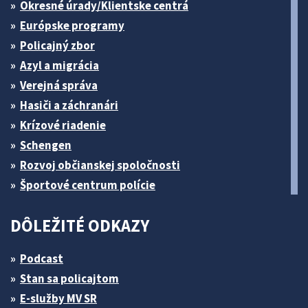
Okresné úrady/Klientske centrá
Európske programy
Policajný zbor
Azyl a migrácia
Verejná správa
Hasiči a záchranári
Krízové riadenie
Schengen
Rozvoj občianskej spoločnosti
Športové centrum polície
DÔLEŽITÉ ODKAZY
Podcast
Stan sa policajtom
E-služby MV SR