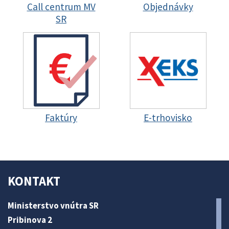
Call centrum MV
Objednávky
SR
Faktúry
E-trhovisko
KONTAKT
Ministerstvo vnútra SR
Pribinova 2