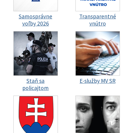
Samosprávne
Transparentné
voľby 2026
vnútro
Staň sa
E-služby MV SR
policajtom