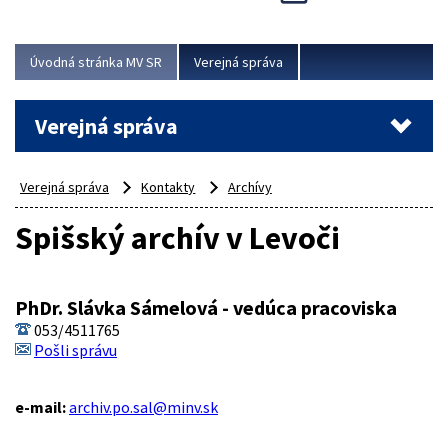
Viac
Úvodná stránka MV SR
Verejná správa
Verejná správa
Verejná správa
Kontakty
Archívy
Spišský archív v Levoči
PhDr. Slávka Sámelová - vedúca pracoviska
053/4511765
Pošli správu
e-mail:
archiv.po.sal@minv.sk