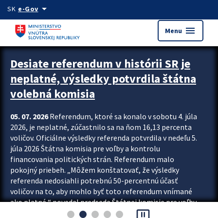
Preskocit na hlavný obsah
arrow_drop_down
SK
e-Gov
menu
Menu
Zastavit automatický posun upútavok
Desiate referendum v histórii SR je
neplatné, výsledky potvrdila štátna
volebná komisia
05. 07. 2026
Referendum, ktoré sa konalo v sobotu 4. júla
2026, je neplatné, zúčastnilo sa na ňom 16,13 percenta
voličov. Oficiálne výsledky referenda potvrdila v nedeľu 5.
júla 2026 Štátna komisia pre voľby a kontrolu
financovania politických strán. Referendum malo
pokojný priebeh. „Môžem konštatovať, že výsledky
referenda nedosiahli potrebnú 50-percentnú účasť
voličov na to, aby mohlo byť toto referendum vnímané
ako platné,“ povedal predseda Štátnej komisie pre voľby
pause_presentation
a kontrolu financovania politických...