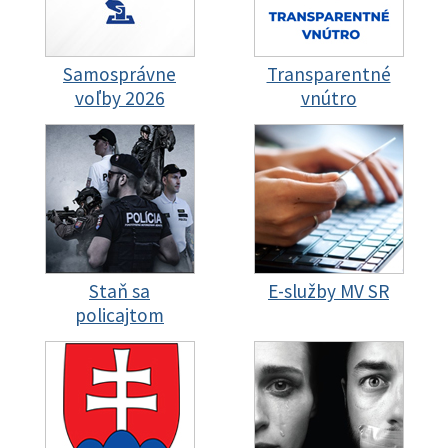
Samosprávne
Transparentné
voľby 2026
vnútro
Staň sa
E-služby MV SR
policajtom