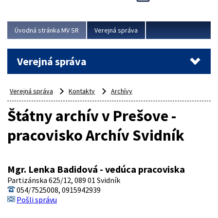
Viac
Úvodná stránka MV SR
Verejná správa
Verejná správa
Verejná správa
Kontakty
Archívy
Štátny archív v Prešove -
pracovisko Archív Svidník
Mgr. Lenka Badidová - vedúca pracoviska
Partizánska 625/12, 089 01 Svidník
054/7525008, 0915942939
Pošli správu