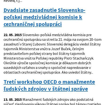
Review, t.j....
Dvadsiate zasadnutie Slovensko-
poľskej medzivládnej komisie k
cezhraničnej spolupráci
22. 05. 2015
Slovensko-poľská medzivládna komisia pre
cezhraničnú spoluprácu sa stretla 21. mája na svojom 20-tom
zasadnutí v Starej Ľubovni. Slovenskú delegáciu viedol štátny
tajomník Ministerstva vnútra Jozef Buček, čelným
predstaviteľom poľskej strany bol štátny tajomník
Ministerstva vnútra Poľskej republiky Piotr Stachańczyk.
Okrúhle výročie spoločnej komisie je dôkazom dobrých
susedských vzťahov a snahy o spoločné napredovanie v
oblastiach cezhraničnej spolupráce. Ako uviedol štátny...
Tretí workshop OECD o manažmente
ľudských zdrojov v štátnej správe
13. 05. 2015
Manažment ľudských zdrojov ako podstatná
súčasť zlepšovania výkonu štátnej správy bol témou tretieho