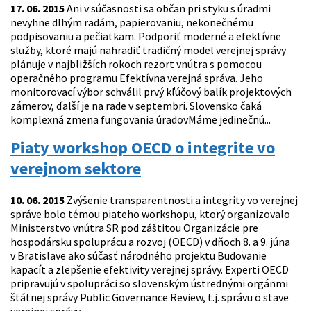
17. 06. 2015
Ani v súčasnosti sa občan pri styku s úradmi
nevyhne dlhým radám, papierovaniu, nekonečnému
podpisovaniu a pečiatkam. Podporiť moderné a efektívne
služby, ktoré majú nahradiť tradičný model verejnej správy
plánuje v najbližších rokoch rezort vnútra s pomocou
operačného programu Efektívna verejná správa. Jeho
monitorovací výbor schválil prvý kľúčový balík projektových
zámerov, ďalší je na rade v septembri. Slovensko čaká
komplexná zmena fungovania úradovMáme jedinečnú...
Piaty workshop OECD o integrite vo
verejnom sektore
10. 06. 2015
Zvýšenie transparentnosti a integrity vo verejnej
správe bolo témou piateho workshopu, ktorý organizovalo
Ministerstvo vnútra SR pod záštitou Organizácie pre
hospodársku spoluprácu a rozvoj (OECD) v dňoch 8. a 9. júna
v Bratislave ako súčasť národného projektu Budovanie
kapacít a zlepšenie efektivity verejnej správy. Experti OECD
pripravujú v spolupráci so slovenským ústrednými orgánmi
štátnej správy Public Governance Review, t.j. správu o stave