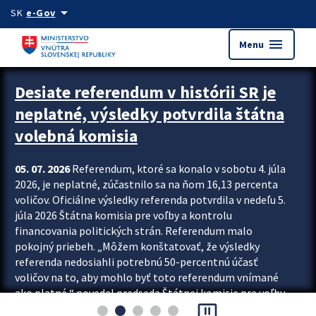
Preskocit na hlavný obsah
arrow_drop_down
SK
e-Gov
menu
Menu
Zastavit automatický posun upútavok
Desiate referendum v histórii SR je
neplatné, výsledky potvrdila štátna
volebná komisia
05. 07. 2026
Referendum, ktoré sa konalo v sobotu 4. júla
2026, je neplatné, zúčastnilo sa na ňom 16,13 percenta
voličov. Oficiálne výsledky referenda potvrdila v nedeľu 5.
júla 2026 Štátna komisia pre voľby a kontrolu
financovania politických strán. Referendum malo
pokojný priebeh. „Môžem konštatovať, že výsledky
referenda nedosiahli potrebnú 50-percentnú účasť
voličov na to, aby mohlo byť toto referendum vnímané
ako platné,“ povedal predseda Štátnej komisie pre voľby
pause_presentation
a kontrolu financovania politických...