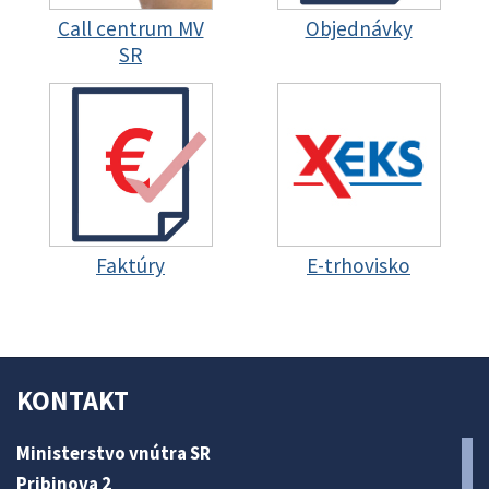
Call centrum MV
Objednávky
SR
Faktúry
E-trhovisko
KONTAKT
Ministerstvo vnútra SR
Pribinova 2