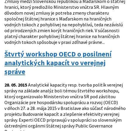
Zmluvy medzi Slovenskou republikou a Maďarskom o štátnej
hranici, ktorý predložilo Ministerstvo vnútra SR. Hlavným
dôvodom novej zmluvy je potreba zmeny charakteru
spoločnej štátnej hranice s Maďarskom na hraničných
vodných tokoch z pohyblivej na nepohyblivú, teda nezávislú
od prirodzených zmien korýt hraničných riek. V súčasnosti
platný charakter pohyblivej štátnej hranice na hraničných
vodných tokoch spôsobuje v praxi zdĺhavé právne...
Štvrtý workshop OECD o posilnení
analytických kapacít vo verejnej
správe
28. 05. 2015
Analytické kapacity resp. tvorba politík verejnej
správy na základe analýz boli témou štvrtého workshopu,
ktorý organizovalo Ministerstvo vnútra SR pod zástitou
Organizácie pre hospodársku spoluprácu a rozvoj (OECD)
v dňoch 27. a 28. mája 2015 v Bratislave ako súčasť národného
projektu Budovanie kapacít a zlepšenie efektivity verejnej
správy. Experti OECD pripravujú v spolupráci so slovenským
ústrednými orgánmi štátnej správy Public Governance