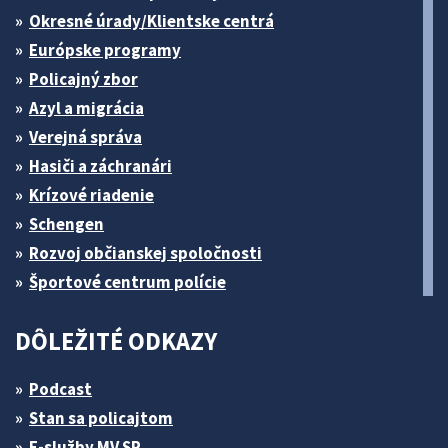
Okresné úrady/Klientske centrá
Európske programy
Policajný zbor
Azyl a migrácia
Verejná správa
Hasiči a záchranári
Krízové riadenie
Schengen
Rozvoj občianskej spoločnosti
Športové centrum polície
DÔLEŽITÉ ODKAZY
Podcast
Stan sa policajtom
E-služby MV SR