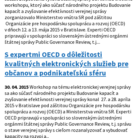
workshopu, ktorý ako súčasť národného projektu Budovanie
kapacít a zvyšovanie efektívnosti verejnej správy
zorganizovalo Ministerstvo vnútra SR pod záštitou
Organizácie pre hospodársku spoluprácu a rozvoj (OECD)
v dňoch 12. a 13. mája 2015 v Bratislave. Experti OECD
pripravujú v spolupráci so slovenským ústrednými orgánmi
štátnej správy Public Governance Review, t.j....
S expertmi OECD o dôležitosti
kvalitných elektronických služieb pre
občanov a podnikateľskú sféru
30. 04. 2015
Workshop na tému elektronickej verejnej správy
sa ako súčasť národného projektu Budovanie kapacít a
zvyšovanie efektívnosti verejnej správy konal 27. a 28. apríla
2015 v Bratislave pod záštitou Organizácie pre hospodársku
spoluprácu a rozvoj (OECD) a Ministerstva vnútra SR. Experti
OECD pripravujú v spolupráci so slovenským ústrednými
orgánmi štátnej správy Public Governance Review, t.j. správu
o stave verejnej správy s cieľom rozanalyzovať a vybudovať
kapacity na rozvoj a...