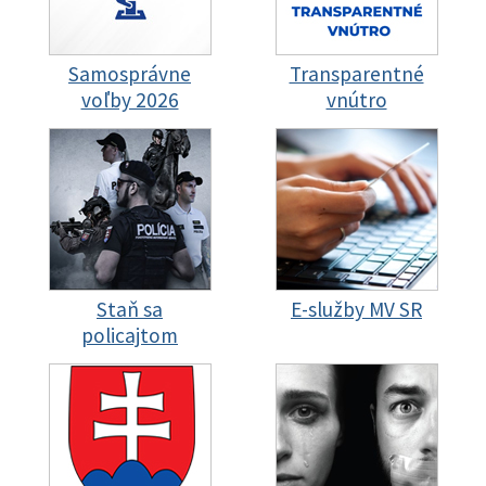
Samosprávne
Transparentné
voľby 2026
vnútro
Staň sa
E-služby MV SR
policajtom