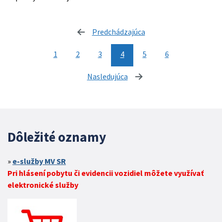
Predchádzajúca
stránka
1
2
3
4
5
6
Nasledujúca
stránka
Dôležité oznamy
e-služby MV SR
Pri hlásení pobytu či evidencii vozidiel môžete využívať
elektronické služby