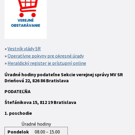
Vestník vlády SR
Operatívne pokyny pre okresné úrady
Heraldický register je prístupný online
Úradné hodiny podateľne Sekcie verejnej správy MV SR
Drieňová 22, 826 86 Bratislava
P
ODATEĽŇA
Štefánikova 15,
812 19
Bratislava
1. poschodie
Úradné hodiny
Pondelok
08.00 – 15.00