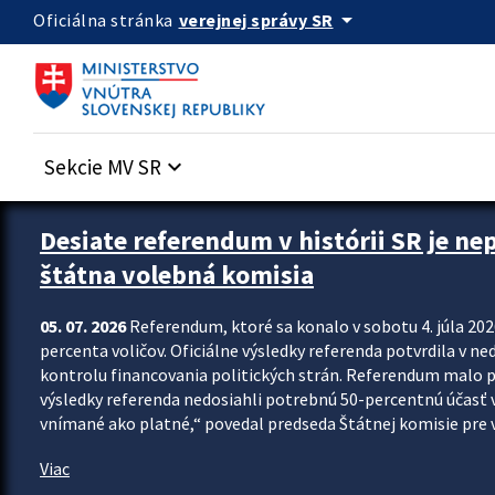
Preskocit na hlavný obsah
arrow_drop_down
verejnej správy SR
Oficiálna stránka
Sekcie MV SR
keyboard_arrow_down
Zastavit automatický posun upútavok
Desiate referendum v histórii SR je ne
štátna volebná komisia
05. 07. 2026
Referendum, ktoré sa konalo v sobotu 4. júla 202
percenta voličov. Oficiálne výsledky referenda potvrdila v ned
kontrolu financovania politických strán. Referendum malo 
výsledky referenda nedosiahli potrebnú 50-percentnú účasť 
vnímané ako platné,“ povedal predseda Štátnej komisie pre vo
Viac