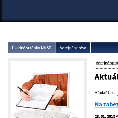
Úvodná stránka MV SR
Verejná správa
Verejná spr
Aktuá
Hľadať text
:
Na zabez
23. 01. 2019
V