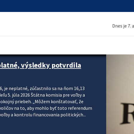
Dnes je 7.
platné, výsledky potvrdila
6, je neplatné, zúčastnilo sa na ňom 16,13
eľu 5. júla 2026 Štátna komisia pre voľby a
pokojný priebeh. „Môžem konštatovať, že
voličov na to, aby mohlo byť toto referendum
ľby a kontrolu financovania politických...