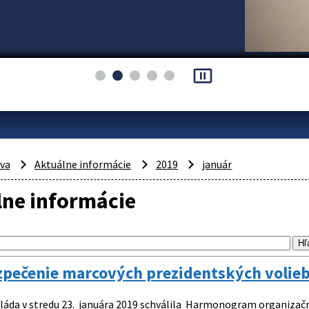
pause_presentation
áva
Aktuálne informácie
2019
január
lne informácie
pečenie marcových prezidentských volieb 
láda v stredu 23. januára 2019 schválila Harmonogram organizač