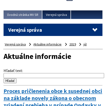
Viac
Úvodná stránka MV SR
Verejná správa
Verejná správa
Verejná správa
Aktuálne informácie
2019
júl
Aktuálne informácie
Hľadať text
:
Proces pričlenenia obce k susednej obci
na základe novely zákona o obecnom
zriadení prebieha v prípade Ondavky v