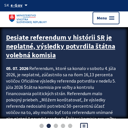
Preskocit na hlavný obsah
arrow_drop_down
SK
e-Gov
menu
Menu
Zastavit automatický posun upútavok
Desiate referendum v histórii SR je
neplatné, výsledky potvrdila štátna
volebná komisia
05. 07. 2026
Referendum, ktoré sa konalo v sobotu 4. júla
2026, je neplatné, zúčastnilo sa na ňom 16,13 percenta
voličov. Oficiálne výsledky referenda potvrdila v nedeľu 5.
júla 2026 Štátna komisia pre voľby a kontrolu
financovania politických strán. Referendum malo
pokojný priebeh. „Môžem konštatovať, že výsledky
referenda nedosiahli potrebnú 50-percentnú účasť
voličov na to, aby mohlo byť toto referendum vnímané
ako platné,“ povedal predseda Štátnej komisie pre voľby
pause_presentation
a kontrolu financovania politických...