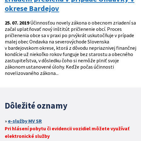
okrese Bardejov
25. 07. 2019
Účinnosťou novely zákona o obecnom zriadení sa
začal uplatňovať nový inštitút pričlenenie obcí. Proces
pričlenenia obce sa v praxi po prvýkrát uskutočňuje v prípade
malej obec Ondavka na severovýchode Slovenska
v bardejovskom okrese, ktorá z dôvodu nepriaznivej finančnej
kondície už niekoľko rokov funguje bez starostu a obecného
zastupiteľstva, v dôsledku čoho si nemôže plniť svoje
zákonom ustanovené úlohy. Keďže počas účinnosti
novelizovaného zákona...
Dôležité oznamy
e-služby MV SR
Pri hlásení pobytu či evidencii vozidiel môžete využívať
elektronické služby