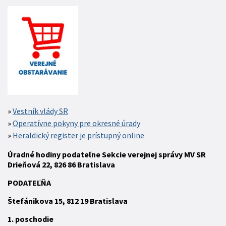
Vestník vlády SR
Operatívne pokyny pre okresné úrady
Heraldický register je prístupný online
Úradné hodiny podateľne Sekcie verejnej správy MV SR
Drieňová 22, 826 86 Bratislava
P
ODATEĽŇA
Štefánikova 15,
812 19
Bratislava
1. poschodie