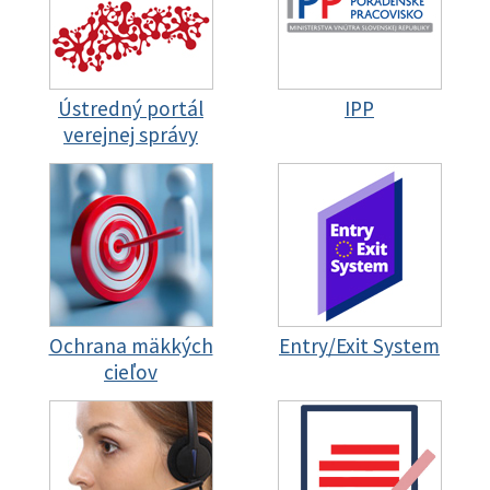
Ústredný portál
IPP
verejnej správy
Ochrana mäkkých
Entry/Exit System
cieľov