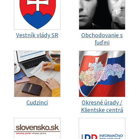
Vestník vlády SR
Obchodovanie s
ľuďmi
Cudzinci
Okresné úrady /
Klientske centrá