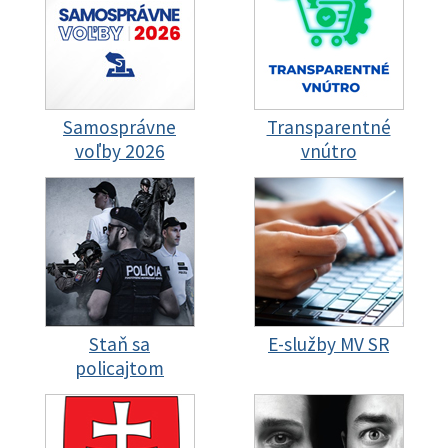
Samosprávne
Transparentné
voľby 2026
vnútro
Staň sa
E-služby MV SR
policajtom