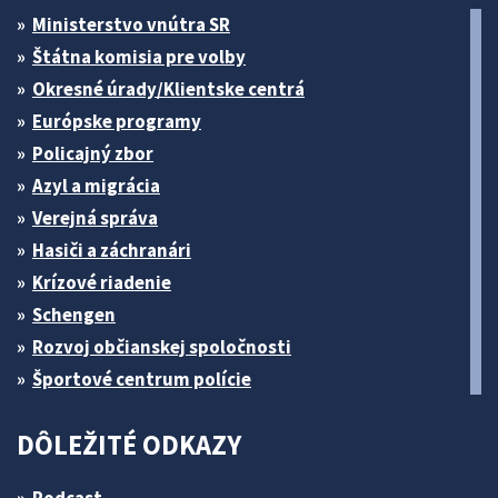
Ministerstvo vnútra SR
Štátna komisia pre volby
Okresné úrady/Klientske centrá
Európske programy
Policajný zbor
Azyl a migrácia
Verejná správa
Hasiči a záchranári
Krízové riadenie
Schengen
Rozvoj občianskej spoločnosti
Športové centrum polície
DÔLEŽITÉ ODKAZY
Podcast