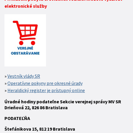
elektronické služby
Vestník vlády SR
Operatívne pokyny pre okresné úrady
Heraldický register je prístupný online
Úradné hodiny podateľne Sekcie verejnej správy MV SR
Drieňová 22, 826 86 Bratislava
P
ODATEĽŇA
Štefánikova 15,
812 19
Bratislava