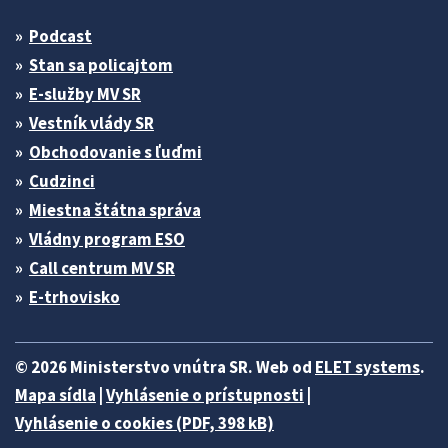
Podcast
Stan sa policajtom
E-služby MV SR
Vestník vlády SR
Obchodovanie s ľuďmi
Cudzinci
Miestna štátna správa
Vládny program ESO
Call centrum MV SR
E-trhovisko
© 2026 Ministerstvo vnútra SR. Web od
ELET systems
.
Mapa sídla
|
Vyhlásenie o prístupnosti
|
Vyhlásenie o cookies (PDF, 398 kB)