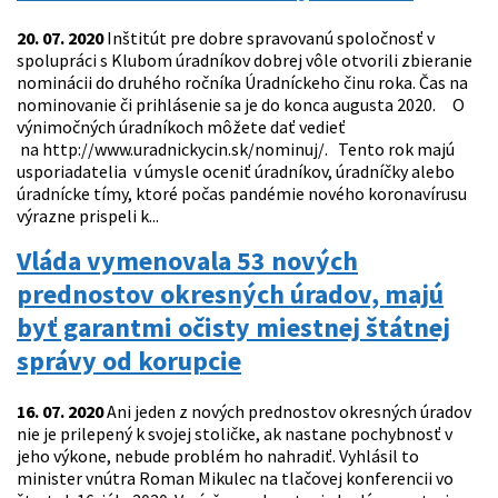
20. 07. 2020
Inštitút pre dobre spravovanú spoločnosť v
spolupráci s Klubom úradníkov dobrej vôle otvorili zbieranie
nominácii do druhého ročníka Úradníckeho činu roka. Čas na
nominovanie či prihlásenie sa je do konca augusta 2020. O
výnimočných úradníkoch môžete dať vedieť
na http://www.uradnickycin.sk/nominuj/. Tento rok majú
usporiadatelia v úmysle oceniť úradníkov, úradníčky alebo
úradnícke tímy, ktoré počas pandémie nového koronavírusu
výrazne prispeli k...
Vláda vymenovala 53 nových
prednostov okresných úradov, majú
byť garantmi očisty miestnej štátnej
správy od korupcie
16. 07. 2020
Ani jeden z nových prednostov okresných úradov
nie je prilepený k svojej stoličke, ak nastane pochybnosť v
jeho výkone, nebude problém ho nahradiť. Vyhlásil to
minister vnútra Roman Mikulec na tlačovej konferencii vo