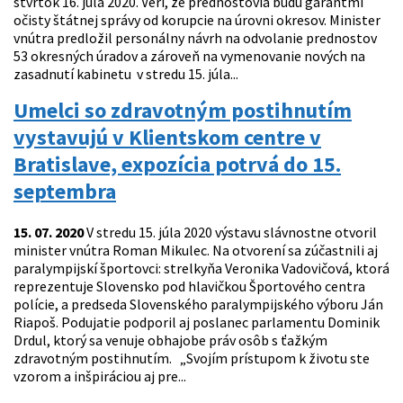
štvrtok 16. júla 2020. Verí, že prednostovia budú garantmi
očisty štátnej správy od korupcie na úrovni okresov. Minister
vnútra predložil personálny návrh na odvolanie prednostov
53 okresných úradov a zároveň na vymenovanie nových na
zasadnutí kabinetu v stredu 15. júla...
Umelci so zdravotným postihnutím
vystavujú v Klientskom centre v
Bratislave, expozícia potrvá do 15.
septembra
15. 07. 2020
V stredu 15. júla 2020 výstavu slávnostne otvoril
minister vnútra Roman Mikulec. Na otvorení sa zúčastnili aj
paralympijskí športovci: strelkyňa Veronika Vadovičová, ktorá
reprezentuje Slovensko pod hlavičkou Športového centra
polície, a predseda Slovenského paralympijského výboru Ján
Riapoš. Podujatie podporil aj poslanec parlamentu Dominik
Drdul, ktorý sa venuje obhajobe práv osôb s ťažkým
zdravotným postihnutím. „Svojím prístupom k životu ste
vzorom a inšpiráciou aj pre...