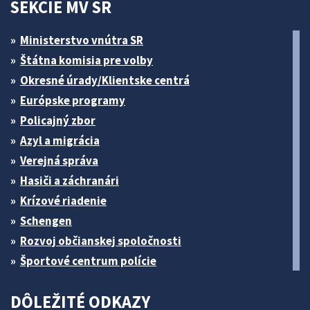
SEKCIE MV SR
Ministerstvo vnútra SR
Štátna komisia pre volby
Okresné úrady/Klientske centrá
Európske programy
Policajný zbor
Azyl a migrácia
Verejná správa
Hasiči a záchranári
Krízové riadenie
Schengen
Rozvoj občianskej spoločnosti
Športové centrum polície
DÔLEŽITÉ ODKAZY