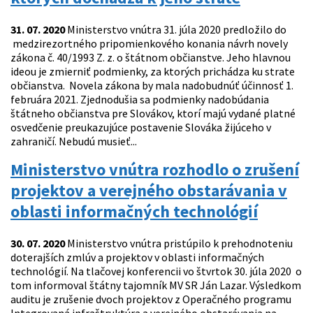
31. 07. 2020
Ministerstvo vnútra 31. júla 2020 predložilo do
medzirezortného pripomienkového konania návrh novely
zákona č. 40/1993 Z. z. o štátnom občianstve. Jeho hlavnou
ideou je zmierniť podmienky, za ktorých prichádza ku strate
občianstva. Novela zákona by mala nadobudnúť účinnosť 1.
februára 2021. Zjednodušia sa podmienky nadobúdania
štátneho občianstva pre Slovákov, ktorí majú vydané platné
osvedčenie preukazujúce postavenie Slováka žijúceho v
zahraničí. Nebudú musieť...
Ministerstvo vnútra rozhodlo o zrušení
projektov a verejného obstarávania v
oblasti informačných technológií
30. 07. 2020
Ministerstvo vnútra pristúpilo k prehodnoteniu
doterajších zmlúv a projektov v oblasti informačných
technológií. Na tlačovej konferencii vo štvrtok 30. júla 2020 o
tom informoval štátny tajomník MV SR Ján Lazar. Výsledkom
auditu je zrušenie dvoch projektov z Operačného programu