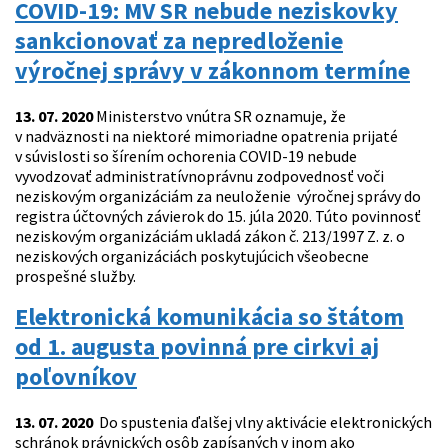
COVID-19: MV SR nebude neziskovky
sankcionovať za nepredloženie
výročnej správy v zákonnom termíne
13. 07. 2020
Ministerstvo vnútra SR oznamuje, že
v nadväznosti na niektoré mimoriadne opatrenia prijaté
v súvislosti so šírením ochorenia COVID-19 nebude
vyvodzovať administratívnoprávnu zodpovednosť voči
neziskovým organizáciám za neuloženie výročnej správy do
registra účtovných závierok do 15. júla 2020. Túto povinnosť
neziskovým organizáciám ukladá zákon č. 213/1997 Z. z. o
neziskových organizáciách poskytujúcich všeobecne
prospešné služby.
Elektronická komunikácia so štátom
od 1. augusta povinná pre cirkvi aj
poľovníkov
13. 07. 2020
Do spustenia ďalšej vlny aktivácie elektronických
schránok právnických osôb zapísaných v inom ako