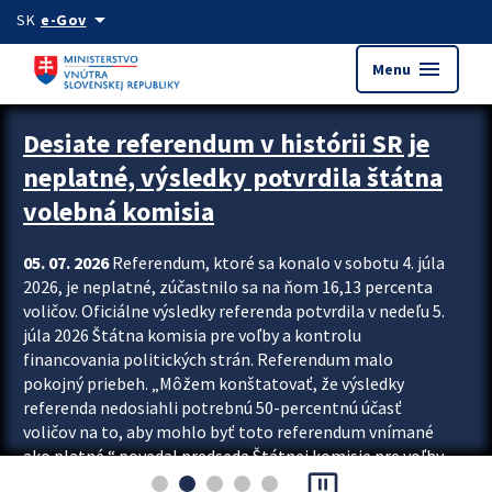
Preskocit na hlavný obsah
arrow_drop_down
SK
e-Gov
menu
Menu
Zastavit automatický posun upútavok
Desiate referendum v histórii SR je
neplatné, výsledky potvrdila štátna
volebná komisia
05. 07. 2026
Referendum, ktoré sa konalo v sobotu 4. júla
2026, je neplatné, zúčastnilo sa na ňom 16,13 percenta
voličov. Oficiálne výsledky referenda potvrdila v nedeľu 5.
júla 2026 Štátna komisia pre voľby a kontrolu
financovania politických strán. Referendum malo
pokojný priebeh. „Môžem konštatovať, že výsledky
referenda nedosiahli potrebnú 50-percentnú účasť
voličov na to, aby mohlo byť toto referendum vnímané
ako platné,“ povedal predseda Štátnej komisie pre voľby
pause_presentation
a kontrolu financovania politických...