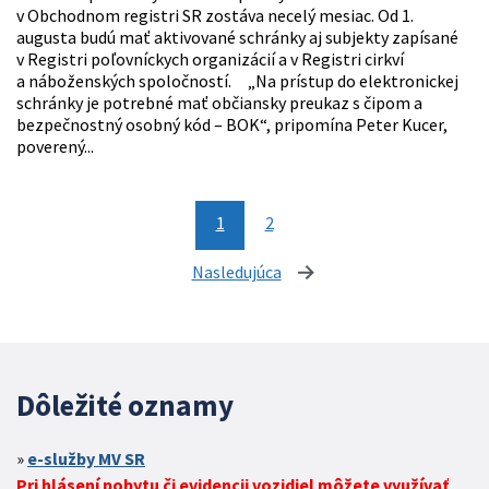
v Obchodnom registri SR zostáva necelý mesiac. Od 1.
augusta budú mať aktivované schránky aj subjekty zapísané
v Registri poľovníckych organizácií a v Registri cirkví
a náboženských spoločností. „Na prístup do elektronickej
schránky je potrebné mať občiansky preukaz s čipom a
bezpečnostný osobný kód – BOK“, pripomína Peter Kucer,
poverený...
1
2
Nasledujúca
stránka
Dôležité oznamy
e-služby MV SR
Pri hlásení pobytu či evidencii vozidiel môžete využívať