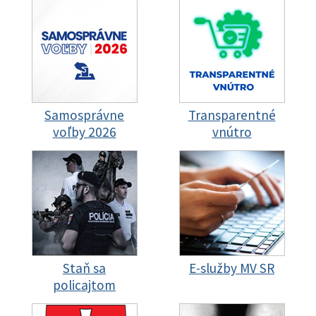
Samosprávne
Transparentné
voľby 2026
vnútro
Staň sa
E-služby MV SR
policajtom