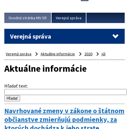
Viac
Úvodná stránka MV SR
Verejná správa
Verejná správa
Verejná správa
Aktuálne informácie
2020
júl
Aktuálne informácie
Hľadať text
:
Navrhované zmeny v zákone o štátnom
občianstve zmierňujú podmienky, za
ktorých dochádza k jeho strate