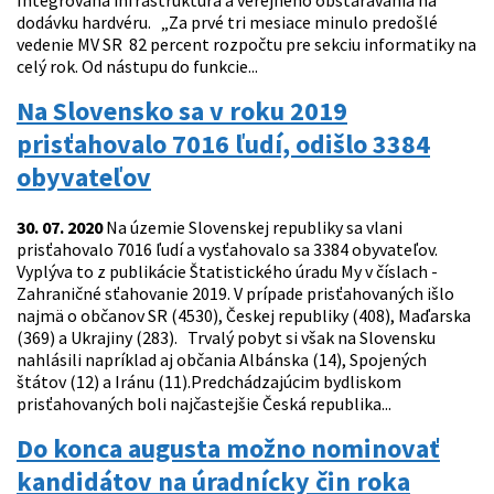
Integrovaná infraštruktúra a verejného obstarávania na
dodávku hardvéru. „Za prvé tri mesiace minulo predošlé
vedenie MV SR 82 percent rozpočtu pre sekciu informatiky na
celý rok. Od nástupu do funkcie...
Na Slovensko sa v roku 2019
prisťahovalo 7016 ľudí, odišlo 3384
obyvateľov
30. 07. 2020
Na územie Slovenskej republiky sa vlani
prisťahovalo 7016 ľudí a vysťahovalo sa 3384 obyvateľov.
Vyplýva to z publikácie Štatistického úradu My v číslach -
Zahraničné sťahovanie 2019. V prípade prisťahovaných išlo
najmä o občanov SR (4530), Českej republiky (408), Maďarska
(369) a Ukrajiny (283). Trvalý pobyt si však na Slovensku
nahlásili napríklad aj občania Albánska (14), Spojených
štátov (12) a Iránu (11).Predchádzajúcim bydliskom
prisťahovaných boli najčastejšie Česká republika...
Do konca augusta možno nominovať
kandidátov na úradnícky čin roka