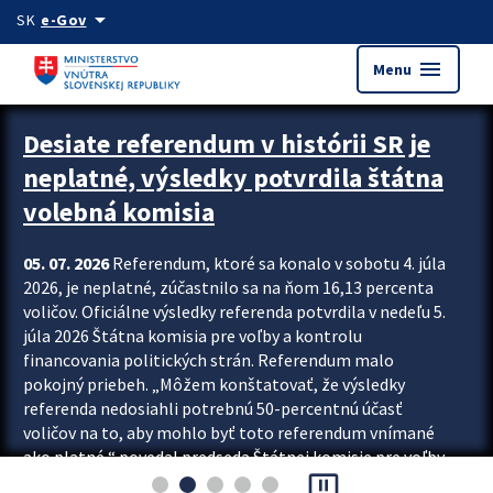
Preskocit na hlavný obsah
arrow_drop_down
SK
e-Gov
menu
Menu
Zastavit automatický posun upútavok
Desiate referendum v histórii SR je
neplatné, výsledky potvrdila štátna
volebná komisia
05. 07. 2026
Referendum, ktoré sa konalo v sobotu 4. júla
2026, je neplatné, zúčastnilo sa na ňom 16,13 percenta
voličov. Oficiálne výsledky referenda potvrdila v nedeľu 5.
júla 2026 Štátna komisia pre voľby a kontrolu
financovania politických strán. Referendum malo
pokojný priebeh. „Môžem konštatovať, že výsledky
referenda nedosiahli potrebnú 50-percentnú účasť
voličov na to, aby mohlo byť toto referendum vnímané
ako platné,“ povedal predseda Štátnej komisie pre voľby
pause_presentation
a kontrolu financovania politických...