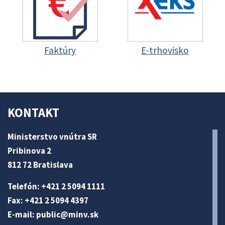
Faktúry
E-trhovisko
KONTAKT
Ministerstvo vnútra SR
Pribinova 2
812 72 Bratislava
Telefón: +421 2 5094 1111
Fax: +421 2 5094 4397
E-mail:
public@minv
.sk