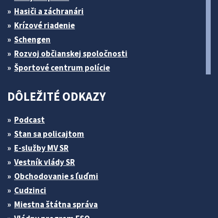
Hasiči a záchranári
Krízové riadenie
Schengen
Rozvoj občianskej spoločnosti
Športové centrum polície
DÔLEŽITÉ ODKAZY
Podcast
Stan sa policajtom
E-služby MV SR
Vestník vlády SR
Obchodovanie s ľuďmi
Cudzinci
Miestna štátna správa