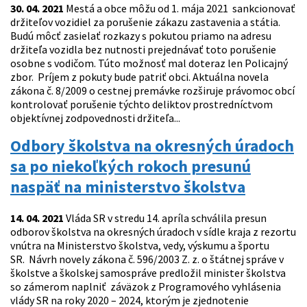
30. 04. 2021
Mestá a obce môžu od 1. mája 2021 sankcionovať
držiteľov vozidiel za porušenie zákazu zastavenia a státia.
Budú môcť zasielať rozkazy s pokutou priamo na adresu
držiteľa vozidla bez nutnosti prejednávať toto porušenie
osobne s vodičom. Túto možnosť mal doteraz len Policajný
zbor. Príjem z pokuty bude patriť obci. Aktuálna novela
zákona č. 8/2009 o cestnej premávke rozširuje právomoc obcí
kontrolovať porušenie týchto deliktov prostredníctvom
objektívnej zodpovednosti držiteľa...
Odbory školstva na okresných úradoch
sa po niekoľkých rokoch presunú
naspäť na ministerstvo školstva
14. 04. 2021
Vláda SR v stredu 14. apríla schválila presun
odborov školstva na okresných úradoch v sídle kraja z rezortu
vnútra na Ministerstvo školstva, vedy, výskumu a športu
SR. Návrh novely zákona č. 596/2003 Z. z. o štátnej správe v
školstve a školskej samospráve predložil minister školstva
so zámerom naplniť záväzok z Programového vyhlásenia
vlády SR na roky 2020 – 2024, ktorým je zjednotenie