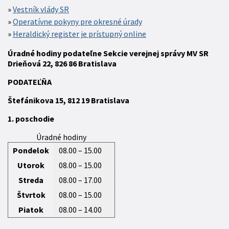
Vestník vlády SR
Operatívne pokyny pre okresné úrady
Heraldický register je prístupný online
Úradné hodiny podateľne Sekcie verejnej správy MV SR
Drieňová 22, 826 86 Bratislava
P
ODATEĽŇA
Štefánikova 15,
812 19
Bratislava
1. poschodie
Úradné hodiny
Pondelok
08.00 – 15.00
Utorok
08.00 – 15.00
Streda
08.00 – 17.00
Štvrtok
08.00 – 15.00
Piatok
08.00 – 14.00