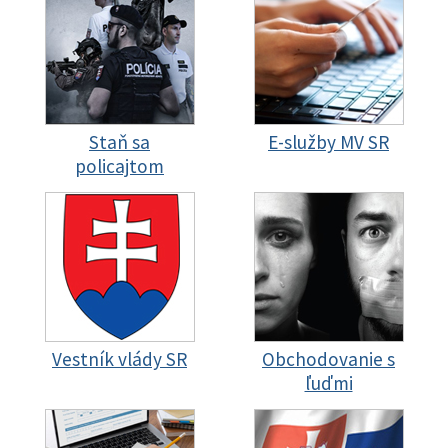
Staň sa
E-služby MV SR
policajtom
Vestník vlády SR
Obchodovanie s
ľuďmi