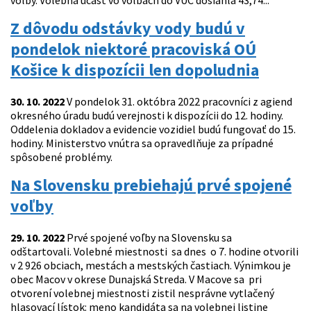
voľby. Volebná účasť vo voľbách do VÚC dosiahla 43,74...
Z dôvodu odstávky vody budú v
pondelok niektoré pracoviská OÚ
Košice k dispozícii len dopoludnia
30. 10. 2022
V pondelok 31. októbra 2022 pracovníci z agiend
okresného úradu budú verejnosti k dispozícii do 12. hodiny.
Oddelenia dokladov a evidencie vozidiel budú fungovať do 15.
hodiny. Ministerstvo vnútra sa opravedlňuje za prípadné
spôsobené problémy.
Na Slovensku prebiehajú prvé spojené
voľby
29. 10. 2022
Prvé spojené voľby na Slovensku sa
odštartovali. Volebné miestnosti sa dnes o 7. hodine otvorili
v 2 926 obciach, mestách a mestských častiach. Výnimkou je
obec Macov v okrese Dunajská Streda. V Macove sa pri
otvorení volebnej miestnosti zistil nesprávne vytlačený
hlasovací lístok: meno kandidáta sa na volebnej listine