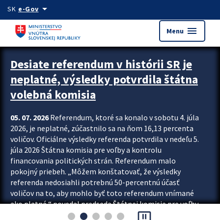
Preskocit na hlavný obsah
arrow_drop_down
SK
e-Gov
menu
Menu
Zastavit automatický posun upútavok
Desiate referendum v histórii SR je
neplatné, výsledky potvrdila štátna
volebná komisia
05. 07. 2026
Referendum, ktoré sa konalo v sobotu 4. júla
2026, je neplatné, zúčastnilo sa na ňom 16,13 percenta
voličov. Oficiálne výsledky referenda potvrdila v nedeľu 5.
júla 2026 Štátna komisia pre voľby a kontrolu
financovania politických strán. Referendum malo
pokojný priebeh. „Môžem konštatovať, že výsledky
referenda nedosiahli potrebnú 50-percentnú účasť
voličov na to, aby mohlo byť toto referendum vnímané
ako platné,“ povedal predseda Štátnej komisie pre voľby
pause_presentation
a kontrolu financovania politických...