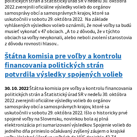
politických strán a Štatistický úrad SR v nedeľu 30. októbra
2022 zverejnili oficiálne výsledky volieb do orgánov
samosprávy obcí a samosprávnych krajov, ktoré sa
uskutočnili v sobotu 29. októbra 2022. Na základe
vyhlásených výsledkov volieb oznámili, že nové voľby sa budú
musieť vykonať v 47 obciach. „A to z dôvodu, že v týchto
obciach sa voľby nevykonali, alebo neboli zvolení starostovia
z dôvodu rovnosti hlasov...
Štátna komisia pre voľby a kontrolu
financovania politických strán
potvrdila výsledky spojených volieb
30. 10. 2022
Štátna komisia pre voľby a kontrolu financovania
politických strán a Štatistický úrad SR v nedeľu 30. októbra
2022 zverejnili oficiálne výsledky volieb do orgánov
samosprávy obcí a samosprávnych krajov, ktoré sa
uskutočnili v sobotu 29. októbra 2022. Išlo o historicky prvé
spojené voľby na Slovensku, novinkou bola aj plná
elektronizácia pri sumarizovaní výsledkov. Spojenie volieb do
jedného dňa prinieslo očakávaný zvýšený záujem o krajské