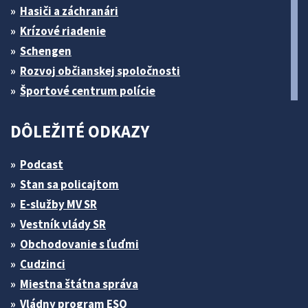
Hasiči a záchranári
Krízové riadenie
Schengen
Rozvoj občianskej spoločnosti
Športové centrum polície
DÔLEŽITÉ ODKAZY
Podcast
Stan sa policajtom
E-služby MV SR
Vestník vlády SR
Obchodovanie s ľuďmi
Cudzinci
Miestna štátna správa
Vládny program ESO