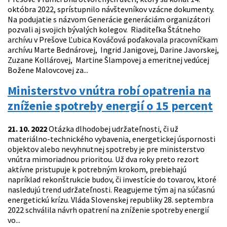
októbra 2022, sprístupnilo návštevníkov vzácne dokumenty.
Na podujatie s názvom Generácie generáciám organizátori
pozvali aj svojich bývalých kolegov. Riaditeľka Štátneho
archívu v Prešove Ľubica Kováčová poďakovala pracovníčkam
archívu Marte Bednárovej, Ingrid Janigovej, Darine Javorskej,
Zuzane Kollárovej, Martine Šlampovej a emeritnej vedúcej
Božene Malovcovej za...
Ministerstvo vnútra robí opatrenia na
zníženie spotreby energií o 15 percent
21. 10. 2022
Otázka dlhodobej udržateľnosti, či už
materiálno-technického vybavenia, energetickej úspornosti
objektov alebo nevyhnutnej spotreby je pre ministerstvo
vnútra mimoriadnou prioritou. Už dva roky preto rezort
aktívne pristupuje k potrebným krokom, prebiehajú
napríklad rekonštrukcie budov, či investície do tovarov, ktoré
nasledujú trend udržateľnosti. Reagujeme tým aj na súčasnú
energetickú krízu. Vláda Slovenskej republiky 28. septembra
2022 schválila návrh opatrení na zníženie spotreby energií
vo...