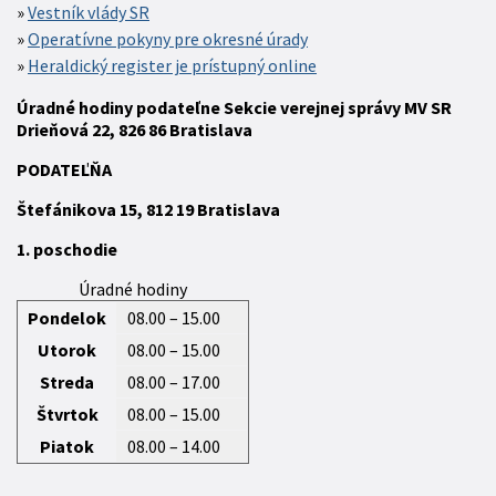
Vestník vlády SR
Operatívne pokyny pre okresné úrady
Heraldický register je prístupný online
Úradné hodiny podateľne Sekcie verejnej správy MV SR
Drieňová 22, 826 86 Bratislava
P
ODATEĽŇA
Štefánikova 15,
812 19
Bratislava
1. poschodie
Úradné hodiny
Pondelok
08.00 – 15.00
Utorok
08.00 – 15.00
Streda
08.00 – 17.00
Štvrtok
08.00 – 15.00
Piatok
08.00 – 14.00