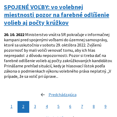
SPOJENÉ VOĽBY: vo volebnej
miestnosti pozor na farebné odlíšenie
volieb aj počty krúžkov
20. 10. 2022
Ministerstvo vnútra SR pokračuje v informačnej
kampani pred spojenými voľbami do územnej samosprávy,
ktoré sa uskutočnia v sobotu 29. októbra 2022. Zvýšenú
pozornosť by mali voliči venovať tomu, aby ich hlas
neprepadol z dôvodu nepozornosti. Pozor si treba dať na
farebné odlíšenie volieb aj počty zakrúžkovaných kandidátov.
Prinášame prehľad situácií, kedy je hlasovací lístok podľa
zákona o podmienkach výkonu volebného práva neplatný. „V
prípade, že sa volič pri úprave...
Predchádzajúca
stránka
1
2
3
4
5
6
7
8
9