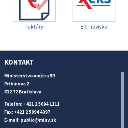
Faktúry
E-trhovisko
KONTAKT
Ministerstvo vnútra SR
Pribinova 2
812 72 Bratislava
Telefón: +421 2 5094 1111
Fax: +421 2 5094 4397
E-mail:
public@minv
.sk