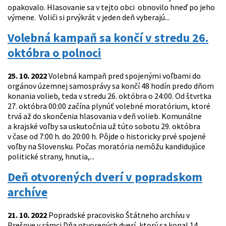
opakovalo. Hlasovanie sa v tejto obci obnovilo hneď po jeho
výmene. Voliči si prvýkrát v jeden deň vyberajú...
Volebná kampaň sa končí v stredu 26.
októbra o polnoci
25. 10. 2022
Volebná kampaň pred spojenými voľbami do
orgánov územnej samosprávy sa končí 48 hodín predo dňom
konania volieb, teda v stredu 26. októbra o 24:00. Od štvrtka
27. októbra 00:00 začína plynúť volebné moratórium, ktoré
trvá až do skončenia hlasovania v deň volieb. Komunálne
a krajské voľby sa uskutočnia už túto sobotu 29. októbra
v čase od 7:00 h. do 20:00 h. Pôjde o historicky prvé spojené
voľby na Slovensku. Počas moratória nemôžu kandidujúce
politické strany, hnutia,...
Deň otvorených dverí v popradskom
archíve
21. 10. 2022
Popradské pracovisko Štátneho archívu v
Prešove v rámci Dňa otvorených dverí, ktorý sa konal 14.