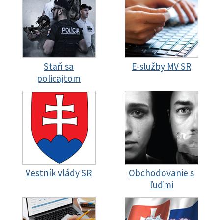
Staň sa
E-služby MV SR
policajtom
Vestník vlády SR
Obchodovanie s
ľuďmi