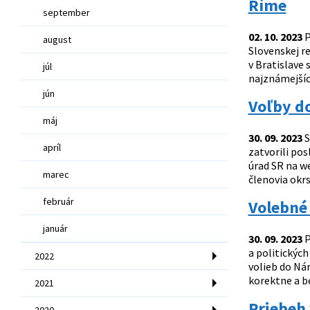
Ríme
september
02. 10. 2023
P
august
Slovenskej re
v Bratislave 
júl
najznámejších
jún
Voľby do
máj
30. 09. 2023
S
apríl
zatvorili pos
úrad SR na w
marec
členovia okr
február
Volebné 
január
30. 09. 2023
P
a politickýc
2022
volieb do Nár
korektne a b
2021
Priebeh 
2020