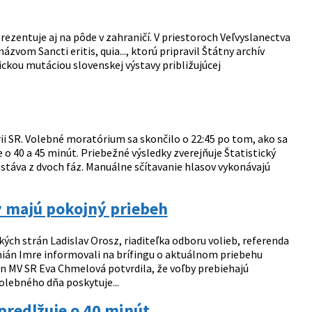
ezentuje aj na pôde v zahraničí. V priestoroch Veľvyslanectva
ázvom Sancti eritis, quia..., ktorú pripravil Štátny archív
lickou mutáciou slovenskej výstavy približujúcej
ii SR. Volebné moratórium sa skončilo o 22:45 po tom, ako sa
 o 40 a 45 minút. Priebežné výsledky zverejňuje Štatistický
stáva z dvoch fáz. Manuálne sčítavanie hlasov vykonávajú
y majú pokojný priebeh
ých strán Ladislav Orosz, riaditeľka odboru volieb, referenda
mián Imre informovali na brífingu o aktuálnom priebehu
rán MV SR Eva Chmelová potvrdila, že voľby prebiehajú
lebného dňa poskytuje...
predlžuje o 40 minút