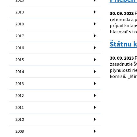
2019
30. 09. 2023
P
referenda a 
2018
prípad kolap
hlasovať v t
2017
Štátnu k
2016
30. 09. 2023
P
2015
zasadnutie Št
plynulosti ri
2014
komisií. „Min
2013
2012
2011
2010
2009