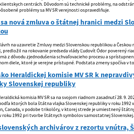
 klientskych centrách. Dôvodom sú technické problémy, na odstrá
pôsobené problémy sa MV SR verejnosti ospravedlňuje.
 sa nová zmluva o štátnej hranici medzi S
kou
ávrh na uzavretie Zmluvy medzi Slovenskou republikou a Českou repu
, predložil na rokovanie predseda vlády Ľudovít Ódor poverený ria
mä z dôvodu zjednodušenia schvaľovacieho procesu a sprístupneni
m diele, ktoré je verejne prístupné. Podstata zmeny spočíva v t
ko Heraldickej komisie MV SR k nepravdiv
ky Slovenskej republiky
eraldická komisia MV SR sa na svojom riadnom zasadnutí 28. 9. 2
podľa ktorých bola štátna vlajka Slovenskej republiky v roku 1992
n, Canada, v podobe trikolóry, v ktorej strede je umiestnený štátny
v roku 1992 pri tvorbe štátnych symbolov samostatnej Slovenskej..
lovenských archivárov z rezortu vnútra, Š