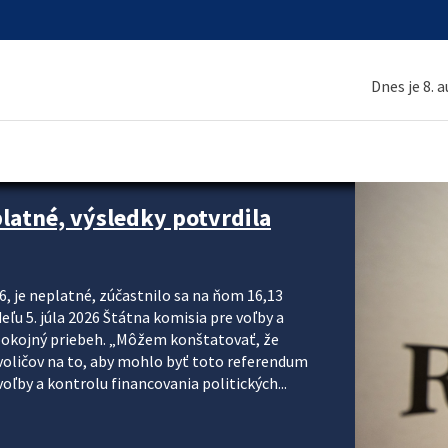
Dnes je 8. 
platné, výsledky potvrdila
6, je neplatné, zúčastnilo sa na ňom 16,13
eľu 5. júla 2026 Štátna komisia pre voľby a
pokojný priebeh. „Môžem konštatovať, že
voličov na to, aby mohlo byť toto referendum
ľby a kontrolu financovania politických...