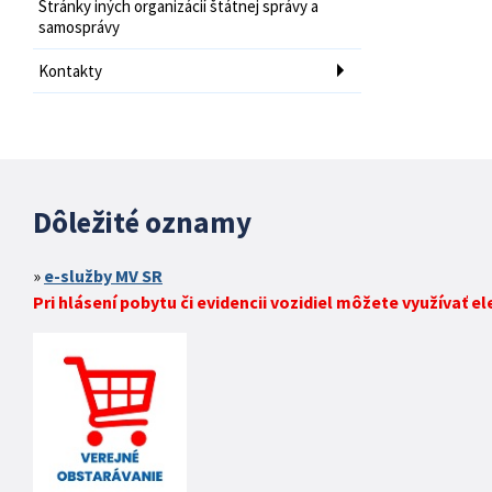
Stránky iných organizácií štátnej správy a
samosprávy
Kontakty
Dôležité oznamy
e-služby MV SR
Pri hlásení pobytu či evidencii vozidiel môžete využívať e