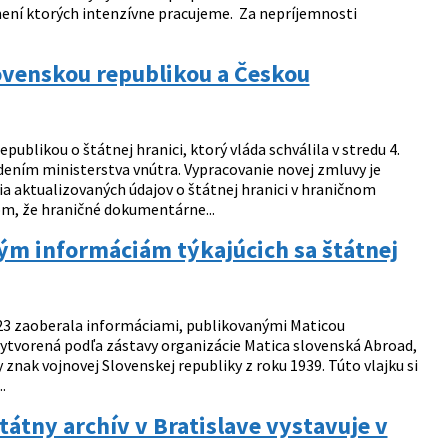
není ktorých intenzívne pracujeme. Za nepríjemnosti
lovenskou republikou a Českou
blikou o štátnej hranici, ktorý vláda schválila v stredu 4.
dením ministerstva vnútra. Vypracovanie novej zmluvy je
a aktualizovaných údajov o štátnej hranici v hraničnom
om, že hraničné dokumentárne...
ým informáciám týkajúcich sa štátnej
023 zaoberala informáciami, publikovanými Maticou
 vytvorená podľa zástavy organizácie Matica slovenská Abroad,
 znak vojnovej Slovenskej republiky z roku 1939. Túto vlajku si
.
tátny archív v Bratislave vystavuje v