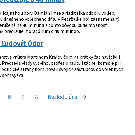
licajného zboru Damián Imre a riaditeľka odboru volieb,
ehu dnešného volebného dňa. V Petržalke bol zaznamenaný
prerušené na 40 minút a z tohto dôvodu bude možnosť
k predlžuje moratórium o 40 minút do...
y Ľudovít Ódor
stva vnútra Martinom Královičom na krátky čas navštívili
 Predseda vlády vyzvihol profesionalitu štátnej komisie pri
že politické strany nominovali svojich zástupcov do volebných
 som vyzval...
6
7
8
Nasledujúca
stránka