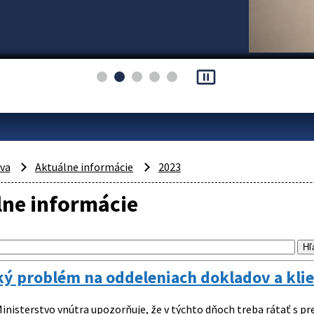
pause_presentation
áva
Aktuálne informácie
2023
lne informácie
ký problém na oddeleniach dokladov a kli
inisterstvo vnútra upozorňuje, že v týchto dňoch treba rátať s pr