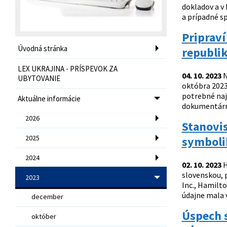
dokladov a v
a prípadné s
Pripraví
Úvodná stránka
republi
LEX UKRAJINA - PRÍSPEVOK ZA
04. 10. 2023
N
UBYTOVANIE
októbra 2023
potrebné naj
Aktuálne informácie
dokumentárno
2026
Stanovis
2025
symboli
2024
02. 10. 2023
H
slovenskou, 
2023
Inc., Hamilto
údajne mala 
december
Úspech s
október