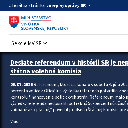
Preskocit na hlavný obsah
arrow_drop_down
verejnej správy SR
Oficiálna stránka
Sekcie MV SR
keyboard_arrow_down
Zastavit automatický posun upútavok
Desiate referendum v histórii SR je ne
štátna volebná komisia
05. 07. 2026
Referendum, ktoré sa konalo v sobotu 4. júla 202
percenta voličov. Oficiálne výsledky referenda potvrdila v ned
kontrolu financovania politických strán. Referendum malo 
výsledky referenda nedosiahli potrebnú 50-percentnú účasť 
vnímané ako platné,“ povedal predseda Štátnej komisie pre vo
Viac