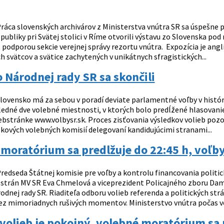
ráca slovenských archivárov z Ministerstva vnútra SR sa úspešne pr
publiky pri Svätej stolici v Ríme otvorili výstavu zo Slovenska pod n
s podporou sekcie verejnej správy rezortu vnútra. Expozícia je ang
 svätcov a svätice zachytených v unikátnych sfragistických...
 Národnej rady SR sa skončili
lovensko má za sebou v poradí deviate parlamentné voľby v histór
ledné dve volebné miestnosti, v ktorých bolo predĺžené hlasovanie
ebstránke www.volbysr.sk. Proces zisťovania výsledkov volieb pozo
skových volebných komisií delegovaní kandidujúcimi stranami...
moratórium sa predlžuje do 22:45 h, voľb
redseda Štátnej komisie pre voľby a kontrolu financovania politick
h strán MV SR Eva Chmelová a viceprezident Policajného zboru Da
odnej rady SR. Riaditeľa odboru volieb referenda a politických st
ez mimoriadnych rušivých momentov. Ministerstvo vnútra počas vo
volieb je pokojný, volebné moratórium sa 