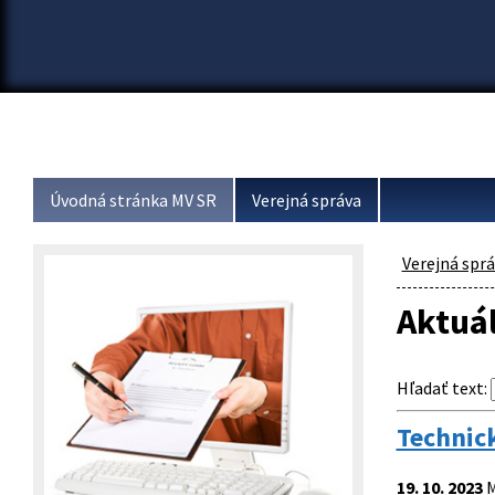
Úvodná stránka MV SR
Verejná správa
Verejná spr
Aktuá
Hľadať text
:
Technic
19. 10. 2023
M