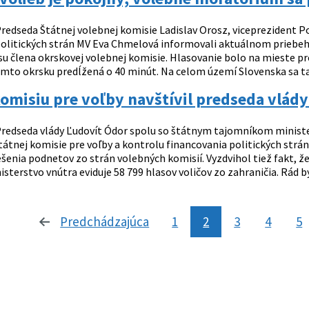
redseda Štátnej volebnej komisie Ladislav Orosz, viceprezident Po
politických strán MV Eva Chmelová informovali aktuálnom prieb
su člena okrskovej volebnej komisie. Hlasovanie bolo na mieste 
omto okrsku predĺžená o 40 minút. Na celom území Slovenska sa ta
omisiu pre voľby navštívil predseda vlád
redseda vlády Ľudovít Ódor spolu so štátnym tajomníkom minister
átnej komisie pre voľby a kontrolu financovania politických strán.
ešenia podnetov zo strán volebných komisií. Vyzdvihol tiež fakt, 
isterstvo vnútra eviduje 58 799 hlasov voličov zo zahraničia. Rád by
Predchádzajúca
stránka
1
2
3
4
5