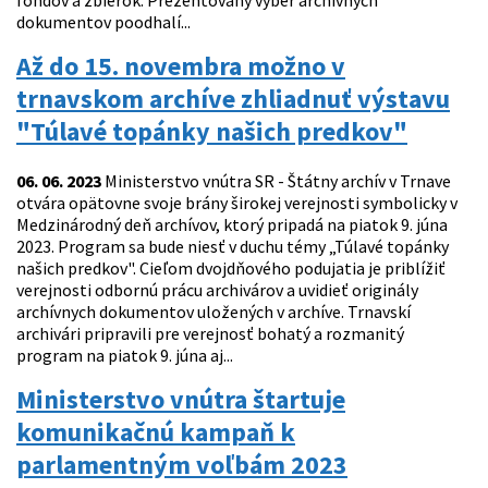
fondov a zbierok. Prezentovaný výber archívnych
dokumentov poodhalí...
Až do 15. novembra možno v
trnavskom archíve zhliadnuť výstavu
"Túlavé topánky našich predkov"
06. 06. 2023
Ministerstvo vnútra SR - Štátny archív v Trnave
otvára opätovne svoje brány širokej verejnosti symbolicky v
Medzinárodný deň archívov, ktorý pripadá na piatok 9. júna
2023. Program sa bude niesť v duchu témy „Túlavé topánky
našich predkov". Cieľom dvojdňového podujatia je priblížiť
verejnosti odbornú prácu archivárov a uvidieť originály
archívnych dokumentov uložených v archíve. Trnavskí
archivári pripravili pre verejnosť bohatý a rozmanitý
program na piatok 9. júna aj...
Ministerstvo vnútra štartuje
komunikačnú kampaň k
parlamentným voľbám 2023