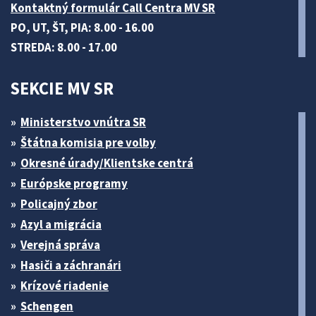
Kontaktný formulár Call Centra MV SR
PO, UT, ŠT, PIA: 8.00 - 16.00
STREDA: 8.00 - 17.00
SEKCIE MV SR
Ministerstvo vnútra SR
Štátna komisia pre volby
Okresné úrady/Klientske centrá
Európske programy
Policajný zbor
Azyl a migrácia
Verejná správa
Hasiči a záchranári
Krízové riadenie
Schengen