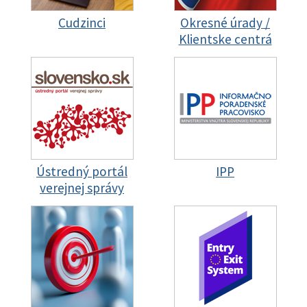
Cudzinci
Okresné úrady /
Klientske centrá
Ústredný portál
IPP
verejnej správy