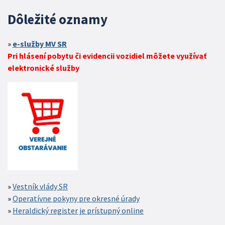
Dôležité oznamy
e-služby MV SR
Pri hlásení pobytu či evidencii vozidiel môžete využívať
elektronické služby
Vestník vlády SR
Operatívne pokyny pre okresné úrady
Heraldický register je prístupný online