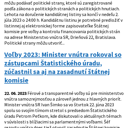
môžu podávať politické strany, ktoré sú zaregistrované
podľa zákona o politických stranách a politických hnutiach.
Lehota na doručenie kandidátnej listiny sa končí v nedeľu 2.
júla 2023 o 24:00 h. Kandidátnu listinu je potrebné predložiť v
listinnej aj elektronickej forme zapisovateľke Štátnej
komisie pre voľby a kontrolu financovania politických strán
na adrese Ministerstvo vnútra SR, Drieňová 22, Bratislava.
Politické strany môžu utvoriť...
Voľby 2023: Minister vnútra rokoval so
zástupcami Štatistického úradu,
zúčastnil sa aj na zasadnutí štátnej
komisie
22. 06. 2023
Férové a transparentné voľby sú pre ministerstvo
vnútra samozrejmosťou a zároveň jednou z hlavných priorít.
Minister vnútra SR Ivan Šimko sa vo štvrtok 22. júna 2023
spolu so svojím tímom stretol s predsedom Štatistického
úradu Petrom Peťkom, kde diskutovali o aktuálnych témach
v súvislosti s blížiacimi sa parlamentnými voľbami. Šéf
rezortu vnútra dnes tiež otvoril zasadnutie Štátnej komisie