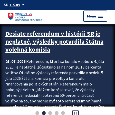
Preskocit na hlavný obsah
arrow_drop_down
SK
e-Gov
menu
Menu
Zastavit automatický posun upútavok
Desiate referendum v histórii SR je
neplatné, výsledky potvrdila štátna
volebná komisia
05. 07. 2026
Referendum, ktoré sa konalo v sobotu 4. júla
2026, je neplatné, zúčastnilo sa na ňom 16,13 percenta
voličov. Oficiálne výsledky referenda potvrdila v nedeľu 5.
júla 2026 Štátna komisia pre voľby a kontrolu
financovania politických strán. Referendum malo
pokojný priebeh. „Môžem konštatovať, že výsledky
referenda nedosiahli potrebnú 50-percentnú účasť
voličov na to, aby mohlo byť toto referendum vnímané
ako platné,“ povedal predseda Štátnej komisie pre voľby
pause_presentation
a kontrolu financovania politických...