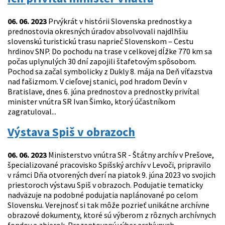
06. 06. 2023
Prvýkrát v histórii Slovenska prednostky a
prednostovia okresných úradov absolvovali najdlhšiu
slovenskú turistickú trasu naprieč Slovenskom – Cestu
hrdinov SNP. Do pochodu na trase v celkovej dĺžke 770 km sa
počas uplynulých 30 dní zapojili štafetovým spôsobom.
Pochod sa začal symbolicky z Dukly 8. mája na Deň víťazstva
nad fašizmom. V cieľovej stanici, pod hradom Devín v
Bratislave, dnes 6. júna prednostov a prednostky privítal
minister vnútra SR Ivan Šimko, ktorý účastníkom
zagratuloval...
Výstava Spiš v obrazoch
06. 06. 2023
Ministerstvo vnútra SR - Štátny archív v Prešove,
špecializované pracovisko Spišský archív v Levoči, pripravilo
v rámci Dňa otvorených dverí na piatok 9. júna 2023 vo svojich
priestoroch výstavu Spiš v obrazoch. Podujatie tematicky
nadväzuje na podobné podujatia naplánované po celom
Slovensku. Verejnosť si tak môže pozrieť unikátne archívne
obrazové dokumenty, ktoré sú výberom z rôznych archívnych