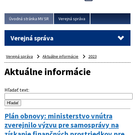
Viac
Úvodná stránka MV SR
Verejná správa
Verejná správa
Verejná správa
Aktuálne informácie
2023
Aktuálne informácie
Hľadať text
:
Plán obnovy: ministerstvo vnútra
zverejnilo výzvu pre samosprávy na
získanie finančných prostriedkov pre