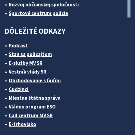
Rozvoj občianskej spoločnosti
Športové centrum polície
DÔLEŽITÉ ODKAZY
Podcast
Stan sa policajtom
E-služby MV SR
Vestník vlády SR
Obchodovanie s ľuďmi
Cudzinci
Miestna štátna správa
Vládny program ESO
Call centrum MV SR
E-trhovisko