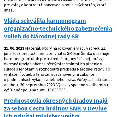
pre voľby a kontrolu financovania politických strán, ktorá
dnes...
Vláda schválila harmonogram
organizačno-technického zabezpečenia
volieb do Národnej rady SR
21. 06. 2023
Materiál, ktorý na rokovanie vlády v stredu 21.
júna 2023 predložil minister vnútra SR Ivan Šimko obsahuje
harmonogram úloh pre ústredné orgány štátnej správy,
okresné úrady a obce s určenými termínmi ich plnenia v
súlade s lehotami v rozhodnutí predsedu Národnej rady SR o
vyhlásení volieb a lehotami ustanovenými zákonom
o podmienkach výkonu volebného práva. Voľby sa budú konať
v sobotu 30. septembra 2023. Výdavky spojené s voľbami sú
vyčíslené spolu na sumu 16 835 505...
Prednostovia okresných úradov majú
za sebou Cestu hrdinov SNP, v Devíne
ich privítal minister vnútra