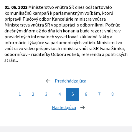
01. 06. 2023
Ministerstvo vnútra SR dnes odštartovalo
komunikačnú kampaň k parlamentným voľbám, ktorú
pripravil Tlačový odbor Kancelárie ministra vnútra
Ministerstva vnútra SR v spolupráci s odborníkmi. Počnúc
dnešným dňom až do dňa ich konania bude rezort vnútra v
pravidelných intervaloch vysvetľovať základné fakty a
informácie týkajúce sa parlamentných volieb. Ministerstvo
vnútra vo video príspevkoch ministra vnútra SR Ivana Šimka,
odborníkov - riaditeľky Odboru volieb, referenda a politických
strán...
Predchádzajúca
stránka
1
2
3
4
5
6
7
8
Nasledujúca
stránka