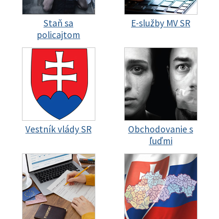
Staň sa
E-služby MV SR
policajtom
Vestník vlády SR
Obchodovanie s
ľuďmi