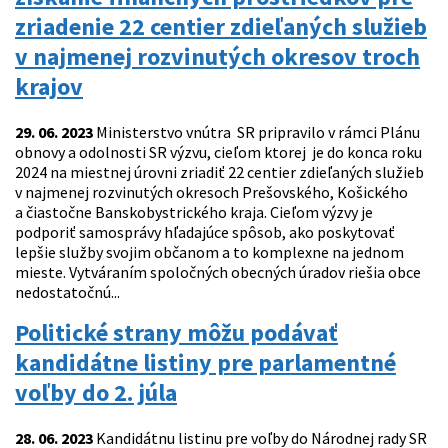
zriadenie 22 centier zdieľaných služieb
v najmenej rozvinutých okresov troch
krajov
29. 06. 2023
Ministerstvo vnútra SR pripravilo v rámci Plánu
obnovy a odolnosti SR výzvu, cieľom ktorej je do konca roku
2024 na miestnej úrovni zriadiť 22 centier zdieľaných služieb
v najmenej rozvinutých okresoch Prešovského, Košického
a čiastočne Banskobystrického kraja. Cieľom výzvy je
podporiť samosprávy hľadajúce spôsob, ako poskytovať
lepšie služby svojim občanom a to komplexne na jednom
mieste. Vytváraním spoločných obecných úradov riešia obce
nedostatočnú...
Politické strany môžu podávať
kandidátne listiny pre parlamentné
voľby do 2. júla
28. 06. 2023
Kandidátnu listinu pre voľby do Národnej rady SR