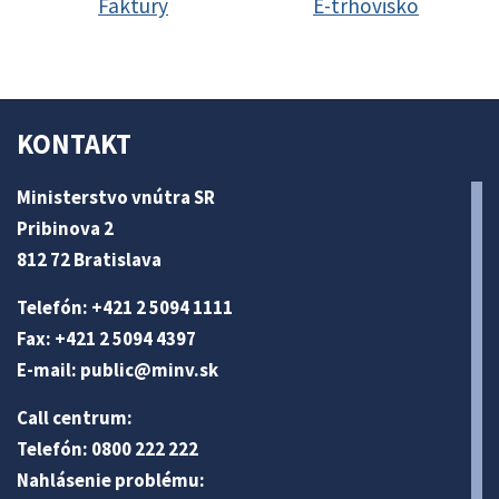
Faktúry
E-trhovisko
KONTAKT
Ministerstvo vnútra SR
Pribinova 2
812 72 Bratislava
Telefón: +421 2 5094 1111
Fax: +421 2 5094 4397
E-mail:
public@minv
.sk
Call centrum:
Telefón: 0800 222 222
Nahlásenie problému: