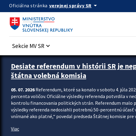
Preskocit na hlavný obsah
arrow_drop_down
verejnej správy SR
Oficiálna stránka
Sekcie MV SR
keyboard_arrow_down
Zastavit automatický posun upútavok
Desiate referendum v histórii SR je ne
štátna volebná komisia
05. 07. 2026
Referendum, ktoré sa konalo v sobotu 4. júla 202
percenta voličov. Oficiálne výsledky referenda potvrdila v ned
kontrolu financovania politických strán. Referendum malo 
výsledky referenda nedosiahli potrebnú 50-percentnú účasť 
vnímané ako platné,“ povedal predseda Štátnej komisie pre vo
Viac