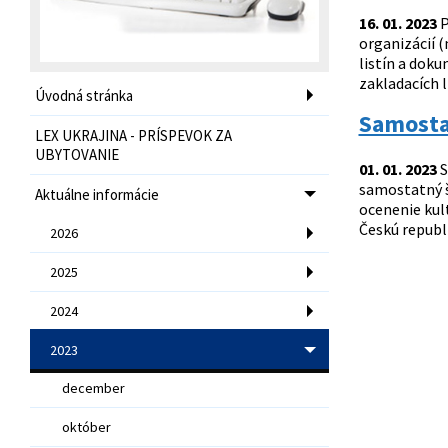
16. 01. 2023
P
organizácií (
listín a dok
zakladacích l
Úvodná stránka
Samosta
LEX UKRAJINA - PRÍSPEVOK ZA
UBYTOVANIE
01. 01. 2023
S
samostatný št
Aktuálne informácie
ocenenie kul
Českú republi
2026
2025
2024
2023
december
október