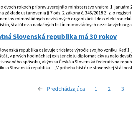
o dvoch rokoch príprav zverejnilo ministerstvo vnútra 1. januára 
na základe ustanovenia § 7 ods. 2 zákona č. 346/2018 Z. z. o regis
umentov mimovládnych neziskových organizácii. Ide o elektronickú 
istín, štatútov a nadačných listín mimovládnych neziskových organi
tná Slovenská republika má 30 rokov
lovenská republika oslavuje tridsiate výročie svojho vzniku. Keď 1
át, v prvých hodinách jej existencie ju diplomaticky uznalo deväťd
tivovaného spôsobu, akým sa Česká a Slovenská federatívna repub
ku a Slovenskú republiku. „V príbehu histórie slovenskej štátnosti 
Predchádzajúca
stránka
1
2
3