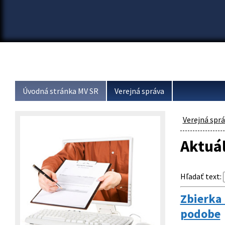
Úvodná stránka MV SR
Verejná správa
Verejná spr
Aktuá
Hľadať text
:
Zbierka 
podobe