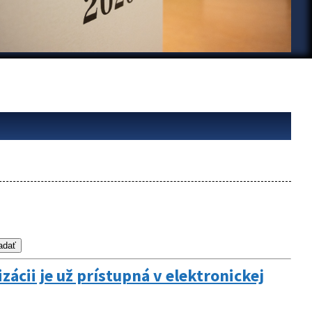
cii je už prístupná v elektronickej