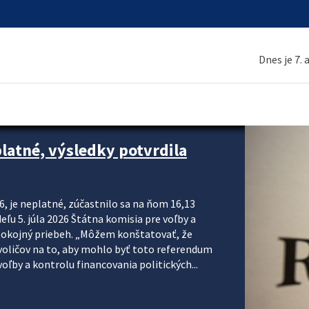
Dnes je 7.
platné, výsledky potvrdila
6, je neplatné, zúčastnilo sa na ňom 16,13
eľu 5. júla 2026 Štátna komisia pre voľby a
pokojný priebeh. „Môžem konštatovať, že
voličov na to, aby mohlo byť toto referendum
ľby a kontrolu financovania politických...