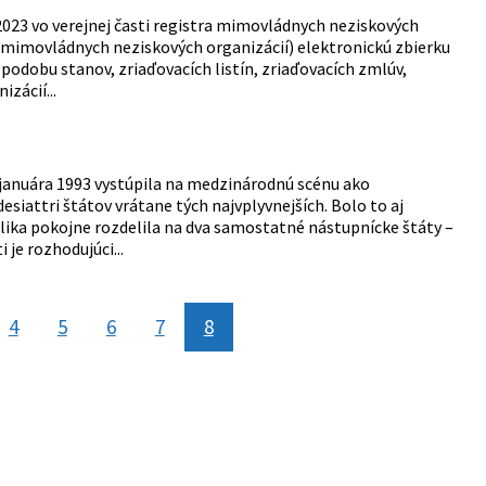
2023 vo verejnej časti registra mimovládnych neziskových
tri mimovládnych neziskových organizácií) elektronickú zbierku
podobu stanov, zriaďovacích listín, zriaďovacích zmlúv,
zácií...
. januára 1993 vystúpila na medzinárodnú scénu ako
esiattri štátov vrátane tých najvplyvnejších. Bolo to aj
lika pokojne rozdelila na dva samostatné nástupnícke štáty –
je rozhodujúci...
4
5
6
7
8