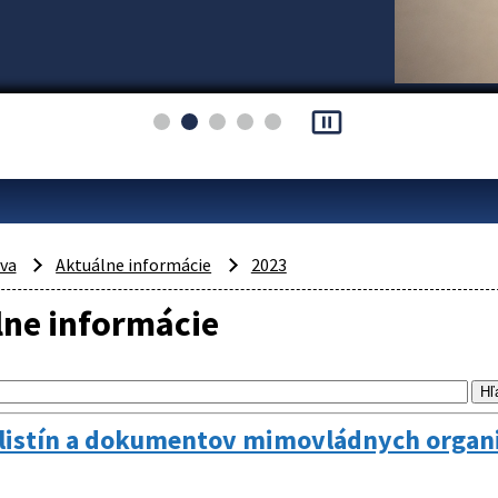
pause_presentation
áva
Aktuálne informácie
2023
lne informácie
listín a dokumentov mimovládnych organizá