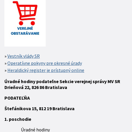
Vestník vlády SR
Operatívne pokyny pre okresné úrady
Heraldický register je prístupný online
Úradné hodiny podateľne Sekcie verejnej správy MV SR
Drieňová 22, 826 86 Bratislava
P
ODATEĽŇA
Štefánikova 15,
812 19
Bratislava
1. poschodie
Úradné hodiny