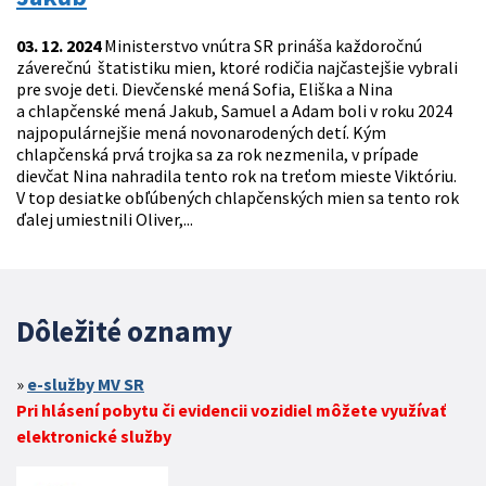
03. 12. 2024
Ministerstvo vnútra SR prináša každoročnú
záverečnú štatistiku mien, ktoré rodičia najčastejšie vybrali
pre svoje deti. Dievčenské mená Sofia, Eliška a Nina
a chlapčenské mená Jakub, Samuel a Adam boli v roku 2024
najpopulárnejšie mená novonarodených detí. Kým
chlapčenská prvá trojka sa za rok nezmenila, v prípade
dievčat Nina nahradila tento rok na treťom mieste Viktóriu.
V top desiatke obľúbených chlapčenských mien sa tento rok
ďalej umiestnili Oliver,...
Dôležité oznamy
e-služby MV SR
Pri hlásení pobytu či evidencii vozidiel môžete využívať
elektronické služby