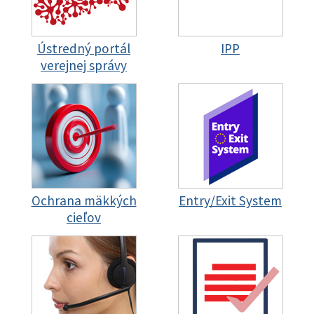
Ústredný portál
IPP
verejnej správy
Ochrana mäkkých
Entry/Exit System
cieľov