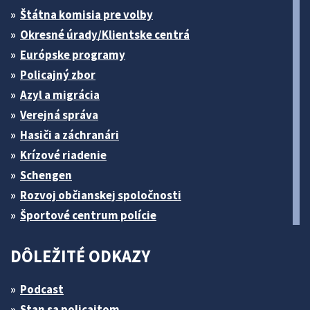
Štátna komisia pre volby
Okresné úrady/Klientske centrá
Európske programy
Policajný zbor
Azyl a migrácia
Verejná správa
Hasiči a záchranári
Krízové riadenie
Schengen
Rozvoj občianskej spoločnosti
Športové centrum polície
DÔLEŽITÉ ODKAZY
Podcast
Stan sa policajtom