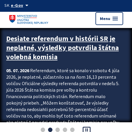
Preskocit na hlavný obsah
arrow_drop_down
SK
e-Gov
menu
Menu
Zastavit automatický posun upútavok
Desiate referendum v histórii SR je
neplatné, výsledky potvrdila štátna
volebná komisia
05. 07. 2026
Referendum, ktoré sa konalo v sobotu 4. júla
2026, je neplatné, zúčastnilo sa na ňom 16,13 percenta
voličov. Oficiálne výsledky referenda potvrdila v nedeľu 5.
júla 2026 Štátna komisia pre voľby a kontrolu
financovania politických strán. Referendum malo
pokojný priebeh. „Môžem konštatovať, že výsledky
referenda nedosiahli potrebnú 50-percentnú účasť
voličov na to, aby mohlo byť toto referendum vnímané
ako platné,“ povedal predseda Štátnej komisie pre voľby
pause_presentation
a kontrolu financovania politických...