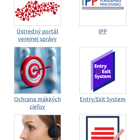
Ústredný portál
IPP
verejnej správy
Ochrana mäkkých
Entry/Exit System
cieľov