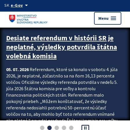
Preskocit na hlavný obsah
arrow_drop_down
SK
e-Gov
menu
Menu
Zastavit automatický posun upútavok
Desiate referendum v histórii SR je
neplatné, výsledky potvrdila štátna
volebná komisia
05. 07. 2026
Referendum, ktoré sa konalo v sobotu 4. júla
2026, je neplatné, zúčastnilo sa na ňom 16,13 percenta
voličov. Oficiálne výsledky referenda potvrdila v nedeľu 5.
júla 2026 Štátna komisia pre voľby a kontrolu
financovania politických strán. Referendum malo
pokojný priebeh. „Môžem konštatovať, že výsledky
referenda nedosiahli potrebnú 50-percentnú účasť
voličov na to, aby mohlo byť toto referendum vnímané
ako platné,“ povedal predseda Štátnej komisie pre voľby
pause_presentation
a kontrolu financovania politických...