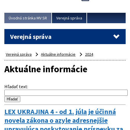
Viac
Úvodná stránka MV SR
Verejná správa
Verejná správa
Verejná správa
Aktuálne informácie
2024
Aktuálne informácie
Hľadať text
:
LEX UKRAJINA 4 - od 1. júla je účinná
novela zákona o azyle adresnejšie
upravujúca poskytovanie príspevku za