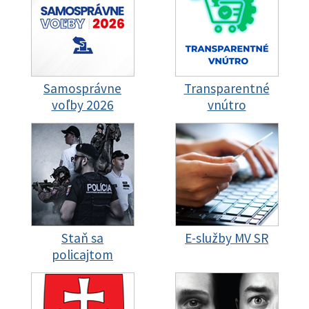
Samosprávne
Transparentné
voľby 2026
vnútro
Staň sa
E-služby MV SR
policajtom