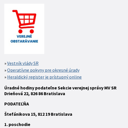
Vestník vlády SR
Operatívne pokyny pre okresné úrady
Heraldický register je prístupný online
Úradné hodiny podateľne Sekcie verejnej správy MV SR
Drieňová 22, 826 86 Bratislava
P
ODATEĽŇA
Štefánikova 15,
812 19
Bratislava
1. poschodie