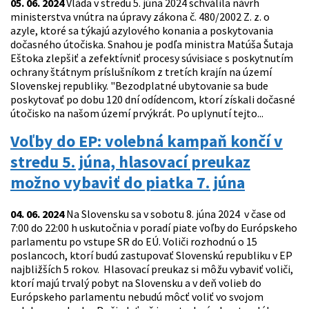
05. 06. 2024
Vláda v stredu 5. júna 2024 schválila návrh
ministerstva vnútra na úpravy zákona č. 480/2002 Z. z. o
azyle, ktoré sa týkajú azylového konania a poskytovania
dočasného útočiska. Snahou je podľa ministra Matúša Šutaja
Eštoka zlepšiť a zefektívniť procesy súvisiace s poskytnutím
ochrany štátnym príslušníkom z tretích krajín na území
Slovenskej republiky. "Bezodplatné ubytovanie sa bude
poskytovať po dobu 120 dní odídencom, ktorí získali dočasné
útočisko na našom území prvýkrát. Po uplynutí tejto...
Voľby do EP: volebná kampaň končí v
stredu 5. júna, hlasovací preukaz
možno vybaviť do piatka 7. júna
04. 06. 2024
Na Slovensku sa v sobotu 8. júna 2024 v čase od
7:00 do 22:00 h uskutočnia v poradí piate voľby do Európskeho
parlamentu po vstupe SR do EÚ. Voliči rozhodnú o 15
poslancoch, ktorí budú zastupovať Slovenskú republiku v EP
najbližších 5 rokov. Hlasovací preukaz si môžu vybaviť voliči,
ktorí majú trvalý pobyt na Slovensku a v deň volieb do
Európskeho parlamentu nebudú môcť voliť vo svojom