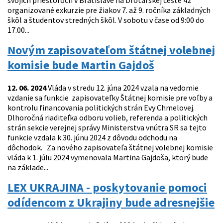
svojich priestoroch v Bratislave na Drotárskej ceste 42
organizované exkurzie pre žiakov 7. až 9. ročníka základných
škôl a študentov stredných škôl. V sobotu v čase od 9:00 do
17.00...
Novým zapisovateľom štátnej volebnej
komisie bude Martin Gajdoš
12. 06. 2024
Vláda v stredu 12. júna 2024 vzala na vedomie
vzdanie sa funkcie zapisovateľky Štátnej komisie pre voľby a
kontrolu financovania politických strán Evy Chmelovej.
Dlhoročná riaditeľka odboru volieb, referenda a politických
strán sekcie verejnej správy Ministerstva vnútra SR sa tejto
funkcie vzdala k 30. júnu 2024 z dôvodu odchodu na
dôchodok. Za nového zapisovateľa štátnej volebnej komisie
vláda k 1. júlu 2024 vymenovala Martina Gajdoša, ktorý bude
na základe...
LEX UKRAJINA - poskytovanie pomoci
odídencom z Ukrajiny bude adresnejšie