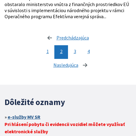
obstaralo ministerstvo vnútra z finančných prostriedkov EÚ
v súvislosti s implementáciou národného projektu v rámci
Operačného programu Efektívna verejná správa...
Predchádzajúca
stránka
1
2
3
4
Nasledujúca
stránka
Dôležité oznamy
e-služby MV SR
Pri hlásení pobytu či evidencii vozidiel môžete využívať
elektronické služby