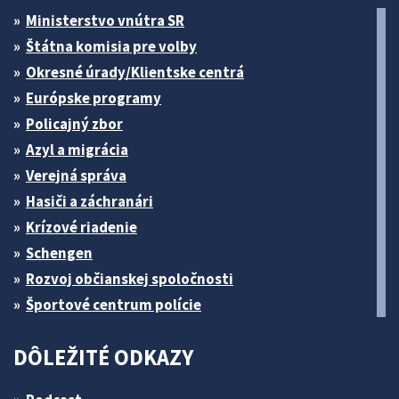
Ministerstvo vnútra SR
Štátna komisia pre volby
Okresné úrady/Klientske centrá
Európske programy
Policajný zbor
Azyl a migrácia
Verejná správa
Hasiči a záchranári
Krízové riadenie
Schengen
Rozvoj občianskej spoločnosti
Športové centrum polície
DÔLEŽITÉ ODKAZY