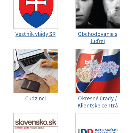
Vestník vlády SR
Obchodovanie s
ľuďmi
Cudzinci
Okresné úrady /
Klientske centrá