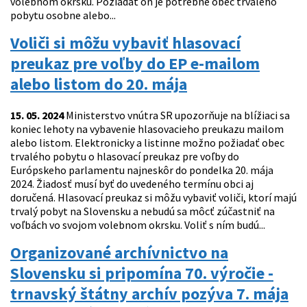
volebnom okrsku. Požiadať oň je potrebné obec trvalého
pobytu osobne alebo...
Voliči si môžu vybaviť hlasovací
preukaz pre voľby do EP e-mailom
alebo listom do 20. mája
15. 05. 2024
Ministerstvo vnútra SR upozorňuje na blížiaci sa
koniec lehoty na vybavenie hlasovacieho preukazu mailom
alebo listom. Elektronicky a listinne možno požiadať obec
trvalého pobytu o hlasovací preukaz pre voľby do
Európskeho parlamentu najneskôr do pondelka 20. mája
2024. Žiadosť musí byť do uvedeného termínu obci aj
doručená. Hlasovací preukaz si môžu vybaviť voliči, ktorí majú
trvalý pobyt na Slovensku a nebudú sa môcť zúčastniť na
voľbách vo svojom volebnom okrsku. Voliť s ním budú...
Organizované archívnictvo na
Slovensku si pripomína 70. výročie -
trnavský štátny archív pozýva 7. mája