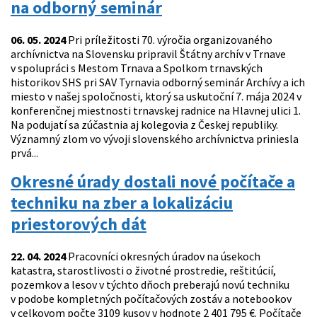
na odborný seminár
06. 05. 2024
Pri príležitosti 70. výročia organizovaného
archívnictva na Slovensku pripravil Štátny archív v Trnave
v spolupráci s Mestom Trnava a Spolkom trnavských
historikov SHS pri SAV Tyrnavia odborný seminár Archívy a ich
miesto v našej spoločnosti, ktorý sa uskutoční 7. mája 2024 v
konferenčnej miestnosti trnavskej radnice na Hlavnej ulici 1.
Na podujatí sa zúčastnia aj kolegovia z Českej republiky.
Významný zlom vo vývoji slovenského archívnictva priniesla
prvá...
Okresné úrady dostali nové počítače a
techniku na zber a lokalizáciu
priestorových dát
22. 04. 2024
Pracovníci okresných úradov na úsekoch
katastra, starostlivosti o životné prostredie, reštitúcií,
pozemkov a lesov v týchto dňoch preberajú novú techniku
v podobe kompletných počítačových zostáv a notebookov
v celkovom počte 3109 kusov v hodnote 2 401 795 €. Počítače