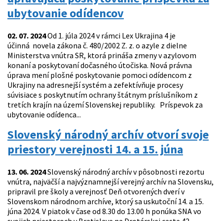
ubytovanie odídencov
02. 07. 2024
Od 1. júla 2024 v rámci Lex Ukrajina 4 je
účinná novela zákona č. 480/2002 Z. z. o azyle z dielne
Ministerstva vnútra SR, ktorá prináša zmeny v azylovom
konaní a poskytovaní dočasného útočiska. Nová právna
úprava mení plošné poskytovanie pomoci odídencom z
Ukrajiny na adresnejší systém a zefektívňuje procesy
súvisiace s poskytnutím ochrany štátnym príslušníkom z
tretích krajín na území Slovenskej republiky. Príspevok za
ubytovanie odídenca...
Slovenský národný archív otvorí svoje
priestory verejnosti 14. a 15. júna
13. 06. 2024
Slovenský národný archív v pôsobnosti rezortu
vnútra, najväčší a najvýznamnejší verejný archív na Slovensku,
pripravil pre školy a verejnosť Deň otvorených dverí v
Slovenskom národnom archíve, ktorý sa uskutoční 14. a 15.
júna 2024. V piatok v čase od 8.30 do 13.00 h ponúka SNA vo