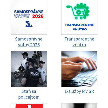
Samosprávne
Transparentné
voľby 2026
vnútro
Staň sa
E-služby MV SR
policajtom