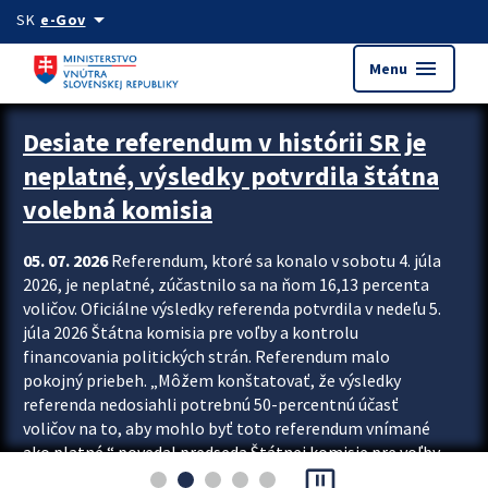
Preskocit na hlavný obsah
arrow_drop_down
SK
e-Gov
menu
Menu
Zastavit automatický posun upútavok
Desiate referendum v histórii SR je
neplatné, výsledky potvrdila štátna
volebná komisia
05. 07. 2026
Referendum, ktoré sa konalo v sobotu 4. júla
2026, je neplatné, zúčastnilo sa na ňom 16,13 percenta
voličov. Oficiálne výsledky referenda potvrdila v nedeľu 5.
júla 2026 Štátna komisia pre voľby a kontrolu
financovania politických strán. Referendum malo
pokojný priebeh. „Môžem konštatovať, že výsledky
referenda nedosiahli potrebnú 50-percentnú účasť
voličov na to, aby mohlo byť toto referendum vnímané
ako platné,“ povedal predseda Štátnej komisie pre voľby
pause_presentation
a kontrolu financovania politických...