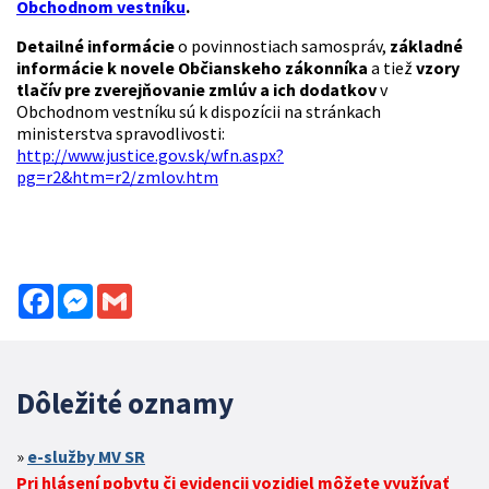
Obchodnom vestníku
.
Detailné informácie
o povinnostiach samospráv,
základné
informácie k novele Občianskeho zákonníka
a tiež
vzory
tlačív pre zverejňovanie zmlúv a ich dodatkov
v
Obchodnom vestníku sú k dispozícii na stránkach
ministerstva spravodlivosti:
http://www.justice.gov.sk/wfn.aspx?
pg=r2&htm=r2/zmlov.htm
Facebook
Messenger
Gmail
Dôležité oznamy
e-služby MV SR
Pri hlásení pobytu či evidencii vozidiel môžete využívať