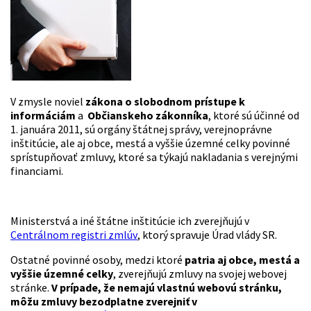
V zmysle noviel
zákona o slobodnom prístupe k
informáciám
a
Občianskeho zákonníka
, ktoré sú účinné od
1. januára 2011, sú orgány štátnej správy, verejnoprávne
inštitúcie, ale aj obce, mestá a vyššie územné celky povinné
sprístupňovať zmluvy, ktoré sa týkajú nakladania s verejnými
financiami.
Ministerstvá a iné štátne inštitúcie ich zverejňujú v
Centrálnom registri zmlúv
, ktorý spravuje Úrad vlády SR.
Ostatné povinné osoby, medzi ktoré
patria aj obce, mestá a
vyššie územné celky
, zverejňujú zmluvy na svojej webovej
stránke.
V prípade, že nemajú vlastnú webovú stránku,
môžu zmluvy bezodplatne zverejniť v