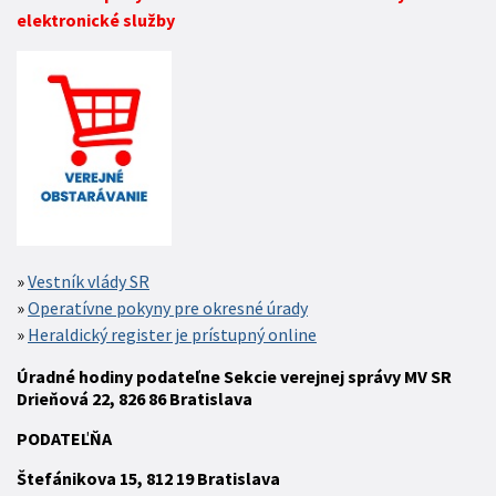
elektronické služby
Vestník vlády SR
Operatívne pokyny pre okresné úrady
Heraldický register je prístupný online
Úradné hodiny podateľne Sekcie verejnej správy MV SR
Drieňová 22, 826 86 Bratislava
P
ODATEĽŇA
Štefánikova 15,
812 19
Bratislava