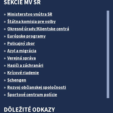
SEKCIE MV SR
Ministerstvo vnútra SR
Štátna komisia pre volby
Okresné úrady/Klientske centrá
Európske programy
Policajný zbor
Azyl a migrácia
Verejná správa
Hasiči a záchranári
Krízové riadenie
Schengen
Rozvoj občianskej spoločnosti
Športové centrum polície
DÔLEŽITÉ ODKAZY