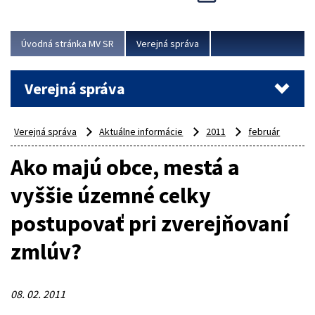
Viac
Úvodná stránka MV SR
Verejná správa
Verejná správa
Verejná správa
Aktuálne informácie
2011
február
Ako majú obce, mestá a
vyššie územné celky
postupovať pri zverejňovaní
zmlúv?
08. 02. 2011