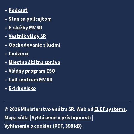
Podcast
Stan sa policajtom
E-služby MV SR
Vestník vlády SR
Obchodovanie s ľuďmi
Cudzinci
Miestna štátna správa
Vládny program ESO
Call centrum MV SR
E-trhovisko
© 2026 Ministerstvo vnútra SR. Web od
ELET systems
.
Mapa sídla
|
Vyhlásenie o prístupnosti
|
Vyhlásenie o cookies (PDF, 398 kB)