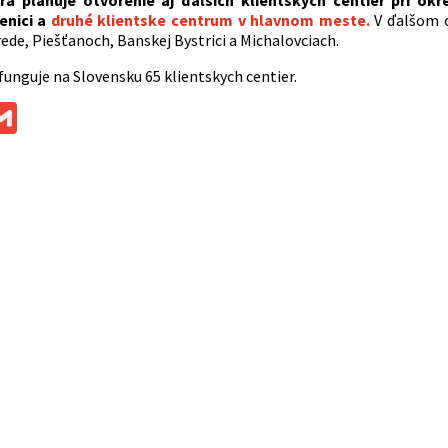
ra plánuje otvorenie aj ďalších klientskych centier pri ok
enici a
druhé klientske centrum v hlavnom meste.
V ďalšom o
ede, Piešťanoch, Banskej Bystrici a Michalovciach.
funguje na Slovensku 65 klientskych centier.
ok
ssenger
Gmail