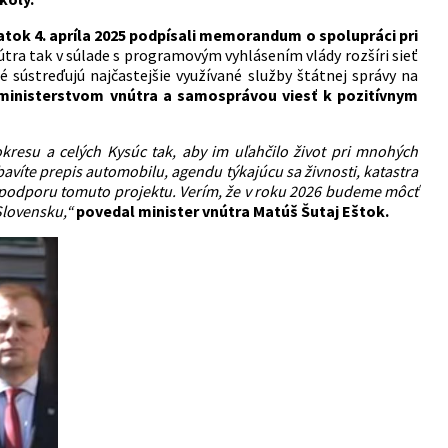
atok 4. apríla 2025 podpísali memorandum o spolupráci pri
útra tak v súlade s programovým vyhlásením vlády rozšíri sieť
é sústreďujú najčastejšie využívané služby štátnej správy na
ministerstvom vnútra a samosprávou viesť k pozitívnym
kresu a celých Kysúc tak, aby im uľahčilo život pri mnohých
bavíte prepis automobilu, agendu týkajúcu sa živnosti, katastra
a podporu tomuto projektu. Verím, že v roku 2026 budeme môcť
 Slovensku,“
povedal minister vnútra Matúš Šutaj Eštok.