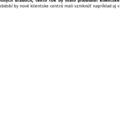
resných úradoch, tento rok by malo pribudnúť klientske
bdobí by nové klientske centrá mali vzniknúť napríklad aj v