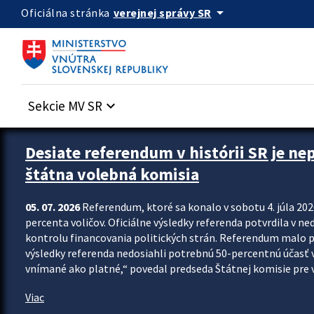
Preskocit na hlavný obsah
arrow_drop_down
verejnej správy SR
Oficiálna stránka
Sekcie MV SR
keyboard_arrow_down
Zastavit automatický posun upútavok
Desiate referendum v histórii SR je ne
štátna volebná komisia
05. 07. 2026
Referendum, ktoré sa konalo v sobotu 4. júla 202
percenta voličov. Oficiálne výsledky referenda potvrdila v ned
kontrolu financovania politických strán. Referendum malo 
výsledky referenda nedosiahli potrebnú 50-percentnú účasť 
vnímané ako platné,“ povedal predseda Štátnej komisie pre vo
Viac