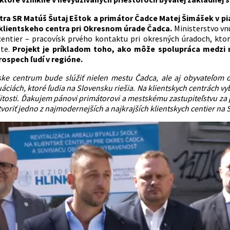
tra SR Matúš Šutaj Eštok a primátor Čadce Matej Šimášek v pi
klientskeho centra pri Okresnom úrade Čadca.
Ministerstvo vn
centier – pracovísk prvého kontaktu pri okresných úradoch, ktor
te.
Projekt je príkladom toho, ako môže spolupráca medzi 
ospech ľudí v regióne.
ske centrum bude slúžiť nielen mestu Čadca, ale aj obyvateľom o
uáciách, ktoré ľudia na Slovensku riešia. Na klientskych centrách vy
ežitosti. Ďakujem pánovi primátorovi a mestskému zastupiteľstvu z
voriť jedno z najmodernejších a najkrajších klientskych centier na