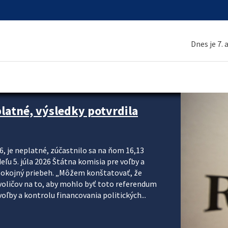
Dnes je 7.
platné, výsledky potvrdila
6, je neplatné, zúčastnilo sa na ňom 16,13
eľu 5. júla 2026 Štátna komisia pre voľby a
pokojný priebeh. „Môžem konštatovať, že
voličov na to, aby mohlo byť toto referendum
ľby a kontrolu financovania politických...