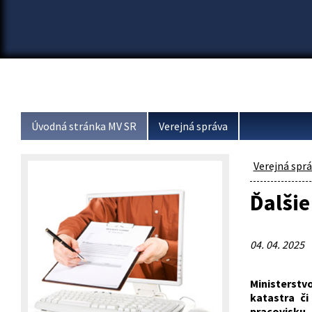
Úvodná stránka MV SR
Verejná správa
Verejná spr
Ďalšie
04. 04. 2025
Ministerstv
katastra č
pracovisku, 