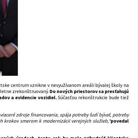
ntske centrum vznikne v nevyužívanom areáli bývalej školy na
pletne zrekonštruovaný.
Do nových priestorov sa presťahujú
dov a evidencie vozidiel.
Súčasťou rekonštrukcie bude tiež
viaceré zdroje financovania, spája potreby ľudí bývať, potreby
ch krokov smerom k modernizácii verejných služieb,“
povedal