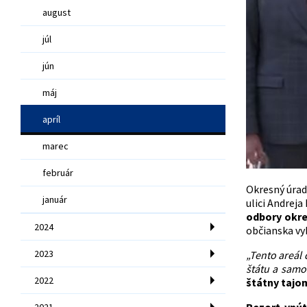
august
júl
jún
máj
apríl
marec
február
Okresný úrad
január
ulici Andrej
odbory okr
2024
občianska vy
2023
„Tento areál 
štátu a samo
2022
štátny tajom
2021