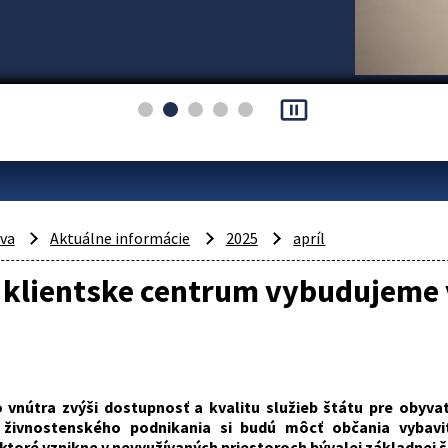
pause_presentation
áva
Aktuálne informácie
2025
apríl
 klientske centrum vybudujeme 
o vnútra zvýši dostupnosť a kvalitu služieb štátu pre obyva
i živnostenského podnikania si budú môcť občania vyba
ktoré vznikne v nevyužívaných priestoroch bývalej základnej š