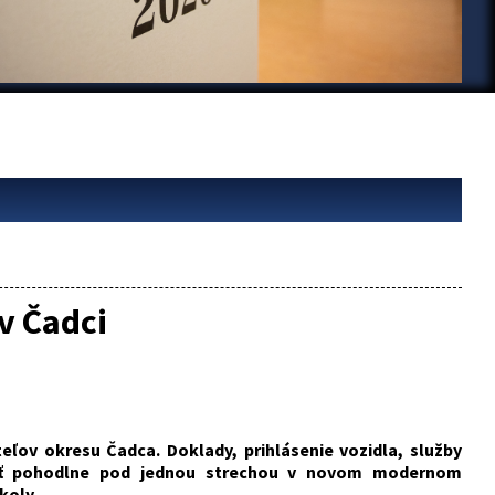
v Čadci
teľov okresu Čadca. Doklady, prihlásenie vozidla, služby
viť pohodlne pod jednou strechou v novom modernom
koly.