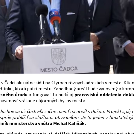
 v Čadci aktuálne sídli na štyroch rôznych adresách v meste. Klie
a Hlinku, ktorá patrí mestu. Zanedbaný areál bude vynovený a kom
esného úradu
a fungovať tu budú aj
pracoviská oddelenia dokla
bavenosť vrátane nájomných bytov mesta.
duchov sa už čochvíľa začne meniť na areál s dušou. Projekt spája 
správ priblížiť sa službami obyvateľom. Je to jeden z hmatateľný
ník ministerstva vnútra Michal Kaliňák.