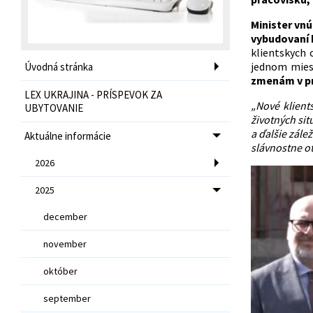
Minister vnú
vybudovaní 
klientskych 
jednom mies
Úvodná stránka
zmenám v pr
LEX UKRAJINA - PRÍSPEVOK ZA
„Nové klient
UBYTOVANIE
životných sit
a ďalšie zál
Aktuálne informácie
slávnostne ot
2026
2025
december
november
október
september