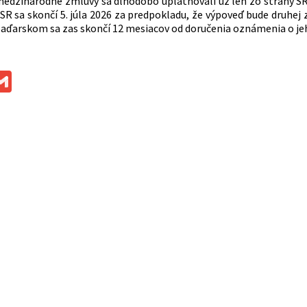
dzinárodné zmluvy sa dlhodobo uplatňovali už len zo strany S
SR sa skončí 5. júla 2026 za predpokladu, že výpoveď bude druhej 
aďarskom sa zas skončí 12 mesiacov od doručenia oznámenia o je
ok
ssenger
Gmail