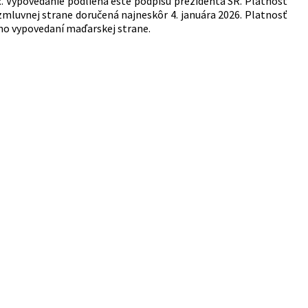
R.
Vypovedanie podlieha ešte podpisu prezidenta SR. Platnosť
zmluvnej strane doručená najneskôr 4. januára 2026. Platnosť
ho vypovedaní maďarskej strane.