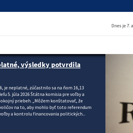
Dnes je 7.
platné, výsledky potvrdila
6, je neplatné, zúčastnilo sa na ňom 16,13
eľu 5. júla 2026 Štátna komisia pre voľby a
pokojný priebeh. „Môžem konštatovať, že
voličov na to, aby mohlo byť toto referendum
ľby a kontrolu financovania politických...