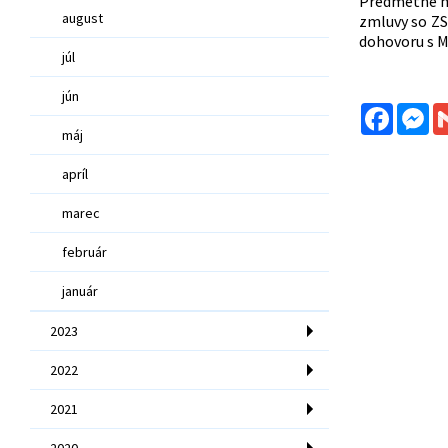
Predmetné me
august
zmluvy so ZS
dohovoru s M
júl
jún
Facebo
Me
máj
apríl
marec
február
január
2023
2022
2021
2020