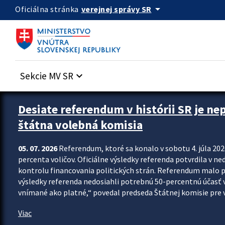
Preskocit na hlavný obsah
arrow_drop_down
verejnej správy SR
Oficiálna stránka
Sekcie MV SR
keyboard_arrow_down
Zastavit automatický posun upútavok
Desiate referendum v histórii SR je ne
štátna volebná komisia
05. 07. 2026
Referendum, ktoré sa konalo v sobotu 4. júla 202
percenta voličov. Oficiálne výsledky referenda potvrdila v ned
kontrolu financovania politických strán. Referendum malo 
výsledky referenda nedosiahli potrebnú 50-percentnú účasť 
vnímané ako platné,“ povedal predseda Štátnej komisie pre vo
Viac