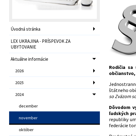
Úvodná stránka
LEX UKRAJINA - PRÍSPEVOK ZA
UBYTOVANIE
Aktuálne informácie
Rodičia sa
2026
občianstvo,
2025
Jednostranné
štátneho ob
2024
so Zväzom sov
december
Dôvodom vy
ľudských pr
november
republiky um
federácie to
október