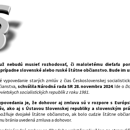
 už nebudú musieť rozhodovať, či maloletému dieťaťu po
 prípadne slovenské alebo ruské štátne občianstvo. Bude im
 vypovedanie starých zmlúv z čias Československej socialistick
čianstva,
schválila Národná rada SR 28. novembra 2024
. Ide o
Do
ietskych socialistických republík z roku 1981.
povedania je, že dohovor aj zmluva sú v rozpore s Európ
áv, ako aj s Ústavou Slovenskej republiky a slovenským p
ožňuje dvojaké štátne občianstvo, ak bolo cudzie štátne obči
mu bránia uvedená zmluva a dohovor.