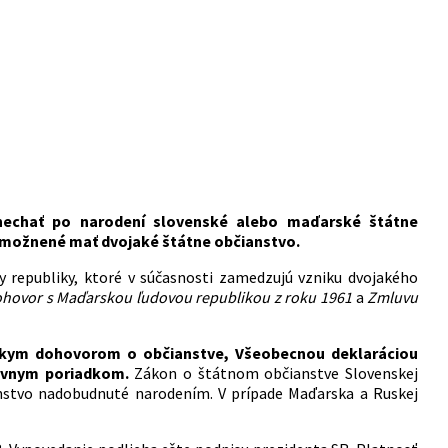
nechať po narodení slovenské alebo maďarské štátne
 umožnené mať dvojaké štátne občianstvo.
y republiky, ktoré v súčasnosti zamedzujú vzniku dvojakého
hovor s Maďarskou ľudovou republikou z roku 1961
a
Zmluvu
skym dohovorom o občianstve, Všeobecnou deklaráciou
rávnym poriadkom.
Zákon o štátnom občianstve Slovenskej
anstvo nadobudnuté narodením. V prípade Maďarska a Ruskej