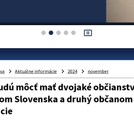
pause_presentation
áva
Aktuálne informácie
2024
november
udú môcť mať dvojaké občianstvo
om Slovenska a druhý občanom 
cie