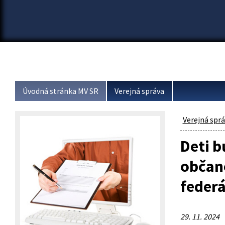
Úvodná stránka MV SR
Verejná správa
Verejná spr
Deti b
občan
federá
29. 11. 2024