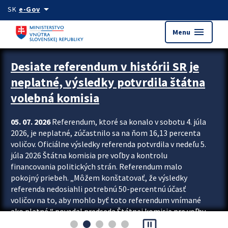
Preskocit na hlavný obsah
arrow_drop_down
SK
e-Gov
menu
Menu
Zastavit automatický posun upútavok
Desiate referendum v histórii SR je
neplatné, výsledky potvrdila štátna
volebná komisia
05. 07. 2026
Referendum, ktoré sa konalo v sobotu 4. júla
2026, je neplatné, zúčastnilo sa na ňom 16,13 percenta
voličov. Oficiálne výsledky referenda potvrdila v nedeľu 5.
júla 2026 Štátna komisia pre voľby a kontrolu
financovania politických strán. Referendum malo
pokojný priebeh. „Môžem konštatovať, že výsledky
referenda nedosiahli potrebnú 50-percentnú účasť
voličov na to, aby mohlo byť toto referendum vnímané
ako platné,“ povedal predseda Štátnej komisie pre voľby
pause_presentation
a kontrolu financovania politických...