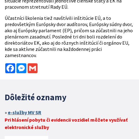
situácie reprezentovali jednotlivé členské štáty a EK na
pracovnom stretnutí Rady EÚ.
Účastníci školenia tiež navštívili inštitúcie EÚ, a to
predovšetkým Európsky dvor audítorov, Európsky súdny dvor,
ako aj Európsky parlament (EP), pričom sa zúčastnili na jeho
plenárnom zasadnutí. Posledné tri dni boli rozdelení do
direktoriátov EK, ako aj do rôznych inštitúcií či orgánov EU,
kde sa aktívne zúčastnili na každodennej práci
zamestnancov.
Facebook
Messenger
Gmail
Dôležité oznamy
e-služby MV SR
Pri hlásení pobytu či evidencii vozidiel môžete využívať
elektronické služby