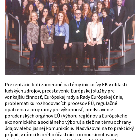
Prezentácie boli zamerané na témy iniciatívy EK v oblasti
ľudských zdrojov, predstavenie Európskej služby pre
vonkajšiu činnosť, Európskej rady a Rady Európskej únie,
problematiku rozhodovacích procesov EÚ, regulačné
opatrenia a programy pre výkonnosť, predstavenie
poradenských orgánov EÚ (Výboru regiónov a Európskeho
ekonomického a sociálneho výboru) a tiež na tému ochrany
údajov alebo jasnej komunikácie. Nadväzoval na to praktický
prípad, v rámci ktorého účastníci formou simulovanej