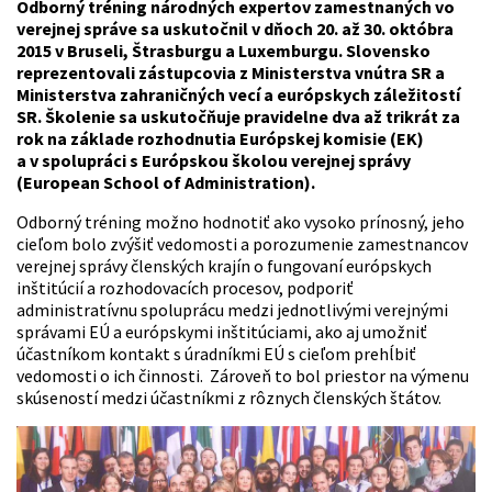
Odborný tréning národných expertov zamestnaných vo
verejnej správe sa uskutočnil v dňoch 20. až 30. októbra
2015 v Bruseli, Štrasburgu a Luxemburgu. Slovensko
reprezentovali zástupcovia z Ministerstva vnútra SR a
Ministerstva zahraničných vecí a európskych záležitostí
SR. Školenie sa uskutočňuje pravidelne dva až trikrát za
rok na základe rozhodnutia Európskej komisie (EK)
a v spolupráci s Európskou školou verejnej správy
(European School of Administration).
Odborný tréning možno hodnotiť ako vysoko prínosný, jeho
cieľom bolo zvýšiť vedomosti a porozumenie zamestnancov
verejnej správy členských krajín o fungovaní európskych
inštitúcií a rozhodovacích procesov, podporiť
administratívnu spoluprácu medzi jednotlivými verejnými
správami EÚ a európskymi inštitúciami, ako aj umožniť
účastníkom kontakt s úradníkmi EÚ s cieľom prehĺbiť
vedomosti o ich činnosti. Zároveň to bol priestor na výmenu
skúseností medzi účastníkmi z rôznych členských štátov.