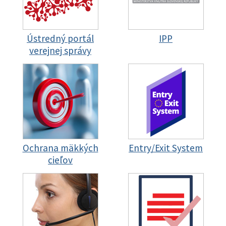
Ústredný portál
IPP
verejnej správy
Ochrana mäkkých
Entry/Exit System
cieľov