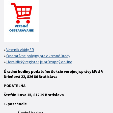
Vestník vlády SR
Operatívne pokyny pre okresné úrady
Heraldický register je prístupný online
Úradné hodiny podateľne Sekcie verejnej správy MV SR
Drieňová 22, 826 86 Bratislava
P
ODATEĽŇA
Štefánikova 15,
812 19
Bratislava
1. poschodie
Úradné hodiny