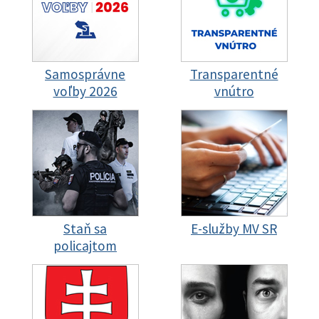
Samosprávne
Transparentné
voľby 2026
vnútro
Staň sa
E-služby MV SR
policajtom