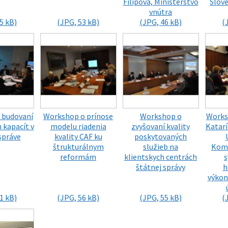
Filipová, Ministerstvo
Slov
vnútra
5 kB)
(JPG, 53 kB)
(JPG, 46 kB)
(
 budovaní
Workshop o prínose
Workshop o
Works
 kapacít v
modelu riadenia
zvyšovaní kvality
Katarí
správe
kvality CAF ku
poskytovaných
štrukturálnym
služieb na
Kom
reformám
klientskych centrách
štátnej správy
h
výkon
1 kB)
(JPG, 56 kB)
(JPG, 55 kB)
(