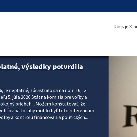
Dnes je 8. 
platné, výsledky potvrdila
6, je neplatné, zúčastnilo sa na ňom 16,13
eľu 5. júla 2026 Štátna komisia pre voľby a
pokojný priebeh. „Môžem konštatovať, že
voličov na to, aby mohlo byť toto referendum
ľby a kontrolu financovania politických...