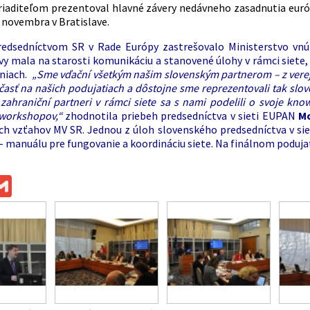
iaditeľom prezentoval hlavné závery nedávneho zasadnutia euró
. novembra v Bratislave.
edsedníctvom SR v Rade Európy zastrešovalo Ministerstvo vnút
vy mala na starosti komunikáciu a stanovené úlohy v rámci siete, 
vniach.
„Sme vďační všetkým našim slovenským partnerom – z verejn
 účasť na našich podujatiach a dôstojne sme reprezentovali tak slo
i zahraniční partneri v rámci siete sa s nami podelili o svoje kn
 workshopov,“
zhodnotila priebeh predsedníctva v sieti EUPAN
Mo
ch vzťahov MV SR. Jednou z úloh slovenského predsedníctva v s
– manuálu pre fungovanie a koordináciu siete. Na finálnom poduj
ok
ssenger
Gmail