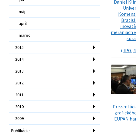
Daniel Kli
Univer
máj
Komensk
Bratisl
apríl
inovatí
meraniach v
marec
sprá
2015
(JPG, 4
2014
2013
2012
2011
Prezentáci
2010
grafického
2009
EUPAN ha
Publikácie