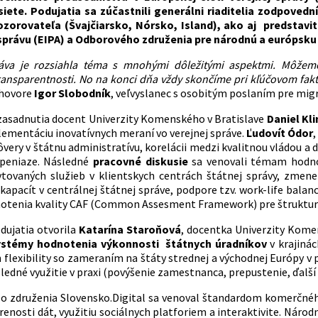
siete. Podujatia sa zúčastnili generálni riaditelia zodpovedn
zorovateľa (Švajčiarsko, Nórsko, Island), ako aj predstavit
 správu (EIPA) a Odborového združenia pre národnú a európsku
áva je rozsiahla téma s mnohými dôležitými aspektmi. Môžeme 
ransparentnosti. No na konci dňa vždy skončíme pri kľúčovom fakto
íhovore
Igor Slobodník
, veľvyslanec s osobitým poslaním pre migr
i zasadnutia docent Univerzity Komenského v Bratislave
Daniel Kl
ementáciu inovatívnych meraní vo verejnej správe.
Ľudovít Ódor
ôvery v štátnu administratívu, korelácii medzi kvalitnou vládou
peniaze. Následné
pracovné diskusie
sa venovali témam hodn
ytovaných služieb v klientskych centrách štátnej správy, zmen
 kapacít v centrálnej štátnej správe, podpore tzv. work-life bal
otenia kvality CAF (Common Assesment Framework) pre štruktur
dujatia otvorila
Katarína Staroňová
, docentka Univerzity Komen
ystémy hodnotenia výkonnosti štátnych úradníkov
v krajinác
ch flexibility so zameraním na štáty strednej a východnej Európy 
sledné využitie v praxi (povýšenie zamestnanca, prepustenie, ďalší 
o združenia Slovensko.Digital sa venoval štandardom komerčného
renosti dát, využitiu sociálnych platforiem a interaktivite. Nár