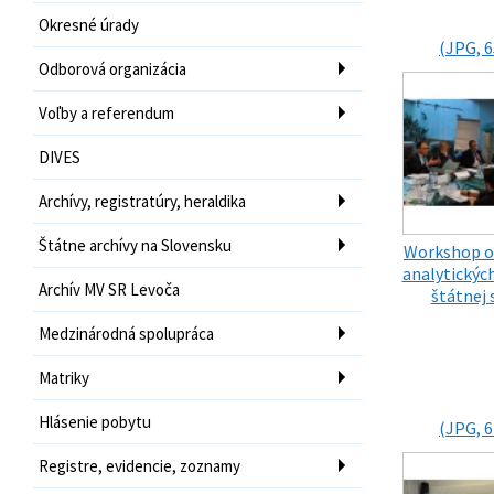
Okresné úrady
(JPG, 6
Odborová organizácia
Voľby a referendum
DIVES
Archívy, registratúry, heraldika
Štátne archívy na Slovensku
Workshop o
analytických
Archív MV SR Levoča
štátnej 
Medzinárodná spolupráca
Matriky
Hlásenie pobytu
(JPG, 6
Registre, evidencie, zoznamy