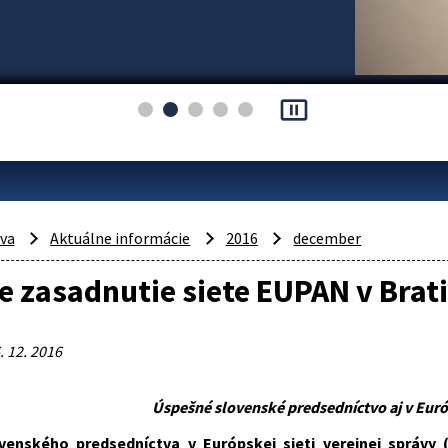
pause_presentation
áva
Aktuálne informácie
2016
december
e zasadnutie siete EUPAN v Brat
. 12. 2016
Úspešné slovenské predsedníctvo aj v Európ
venského predsedníctva v Európskej sieti verejnej správy