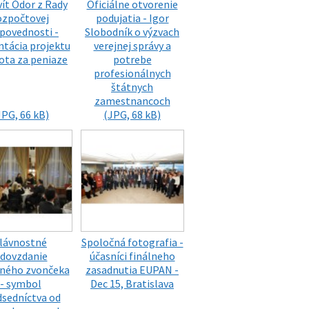
ít Ódor z Rady
Oficiálne otvorenie
ozpočtovej
podujatia - Igor
povednosti -
Slobodník o výzvach
ntácia projektu
verejnej správy a
ta za peniaze
potrebe
profesionálnych
štátnych
zamestnancoch
JPG, 66 kB)
(JPG, 68 kB)
lávnostné
Spoločná fotografia -
dovzdanie
účasníci finálneho
ného zvončeka
zasadnutia EUPAN -
- symbol
Dec 15, Bratislava
dsedníctva od