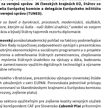
í za verejnú správu 26 členských krajinách EÚ, štátov so
elia Európskej komisie a delegácie Európskeho inštitútu
 verejnú správu (TUNED).
sa baviť o byrokracii, procesoch, modernizácii, službách,
re, ktorým sú ľudia - naši štátni úradníci,“
uviedol vo svojom
áciu a bývalý štátny tajomník rezortu diplomacie.
imovský
ponúkolakademický pohľad na faktory podmieňujúce
, člen Rady rozpočtovej zodpovednosti vystúpil s prezentáciou
 a dobrými ekonomickými a sociálnymi programami a o projekte
otenia a odmeňovania štátnych zamestnancov, zlepšovania
e myslenia štátnych úradníkov na výstupy a dáta, budovaniu
ance zamestnancov využitím digitálnych technológií a význame
álne reformy.
ského v Bratislave, prezentáciou výstupov slovenskej štúdie
h združených v sieti EUPAN. Porovnávala jednotlivé prístupy
v porovnaní so škandinávskymi krajinami a Európskou komisiou
rozvoj, zvýšenie platu).
 sektora využiteľným pre zvýšenie kvality verejných služieb
odný korešpondent CAF pre Slovensko
Ľubomír Plai
prítomným