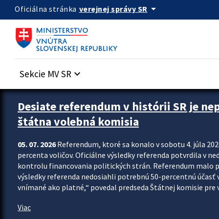
Preskocit na hlavný obsah
arrow_drop_down
verejnej správy SR
Oficiálna stránka
Sekcie MV SR
keyboard_arrow_down
Zastavit automatický posun upútavok
Desiate referendum v histórii SR je ne
štátna volebná komisia
05. 07. 2026
Referendum, ktoré sa konalo v sobotu 4. júla 202
percenta voličov. Oficiálne výsledky referenda potvrdila v ned
kontrolu financovania politických strán. Referendum malo 
výsledky referenda nedosiahli potrebnú 50-percentnú účasť 
vnímané ako platné,“ povedal predseda Štátnej komisie pre vo
Viac