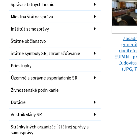
Správa štátnych hraníc
Miestna štátna správa
Inštitút samosprávy
Zasadn
Štátne občianstvo
generá
riaditeľo
Štátne symboly SR, zhromažďovanie
EUPAN - p
Ľudovíta
Priestupky
(JPG, 7
Územné a správne usporiadanie SR
Živnostenské podnikanie
Dotácie
Vestník vlády SR
Stránky iných organizácií štátnej správy a
samosprávy