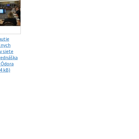
utie
lnych
v siete
rednáška
 Ódora
4 kB)