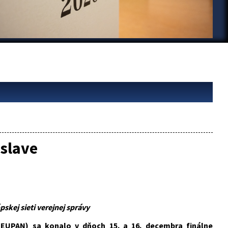
islave
skej sieti verejnej správy
 (EUPAN) sa konalo v dňoch 15. a 16. decembra finálne