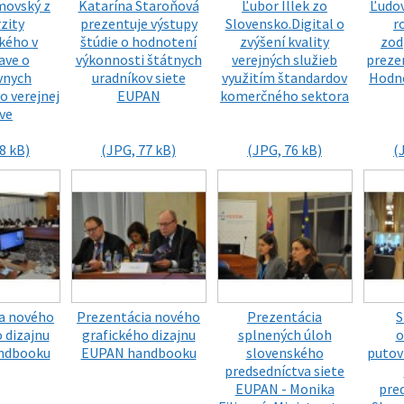
movský z
Katarína Staroňová
Ľubor Illek zo
Ľudov
zity
prezentuje výstupy
Slovensko.Digital o
r
ého v
štúdie o hodnotení
zvýšení kvality
zod
ave o
výkonnosti štátnych
verejných služieb
preze
vnych
uradníkov siete
využitím štandardov
Hodno
o verejnej
EUPAN
komerčného sektora
ve
8 kB)
(JPG, 77 kB)
(JPG, 76 kB)
(
a nového
Prezentácia nového
Prezentácia
S
 dizajnu
grafického dizajnu
splnených úloh
o
ndbooku
EUPAN handbooku
slovenského
putov
predsedníctva siete
EUPAN - Monika
pre