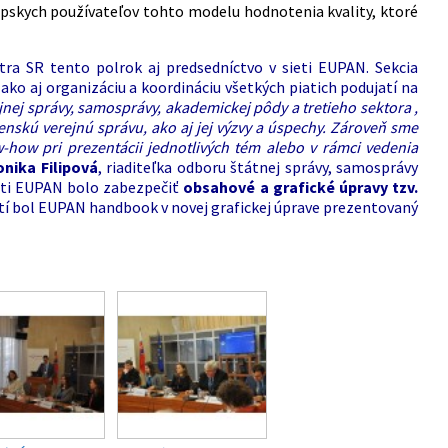
pskych používateľov tohto modelu hodnotenia kvality, ktoré
ra SR tento polrok aj predsedníctvo v sieti EUPAN. Sekcia
ako aj organizáciu a koordináciu všetkých piatich podujatí na
ej správy, samosprávy, akademickej pôdy a tretieho sektora ,
venskú verejnú správu, ako aj jej výzvy a úspechy. Zároveň sme
ow-how pri prezentácii jednotlivých tém alebo v rámci vedenia
nika Filipová
, riaditeľka odboru štátnej správy, samosprávy
ieti EUPAN bolo zabezpečiť
obsahové a grafické úpravy tzv.
atí bol EUPAN handbook v novej grafickej úprave prezentovaný