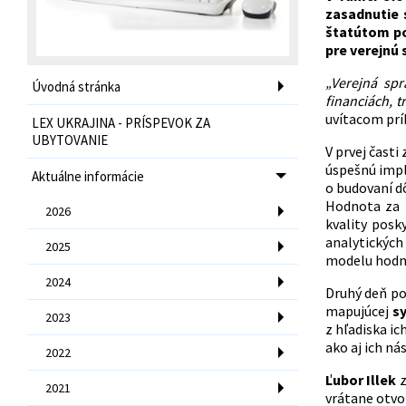
zasadnutie 
štatútom po
pre verejnú
„Verejná spr
Úvodná stránka
financiách, t
uvítacom pr
LEX UKRAJINA - PRÍSPEVOK ZA
UBYTOVANIE
V prvej čast
úspešnú impl
Aktuálne informácie
o budovaní d
Hodnota za 
2026
kvality posk
analytických
2025
modelu hodn
2024
Druhý deň po
mapujúcej
s
2023
z hľadiska i
ako aj ich ná
2022
Ľubor Illek
z
2021
vrátane otvo