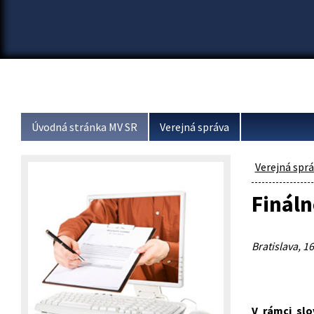
Úvodná stránka MV SR
Verejná správa
Verejná spr
Fináln
Bratislava, 16
V rámci slo