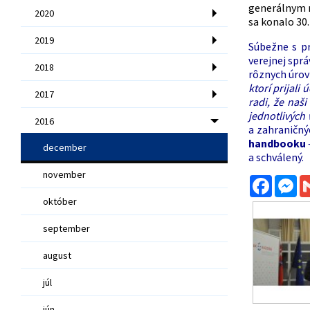
generálnym r
2020
sa konalo 30
2019
Súbežne s pr
verejnej sprá
2018
rôznych úro
ktorí prijali
2017
radi, že naš
jednotlivých
2016
a zahraničný
handbooku
december
a schválený.
november
Facebo
Me
október
september
august
júl
jún