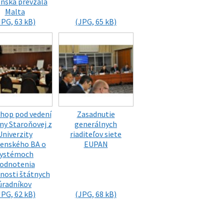
enska prevzala
Malta
JPG, 63 kB)
(JPG, 65 kB)
hop pod vedení
Zasadnutie
ny Staroňovej z
generálnych
Univerzity
riaditeľov siete
enského BA o
EUPAN
systémoch
odnotenia
nosti štátnych
úradníkov
JPG, 62 kB)
(JPG, 68 kB)