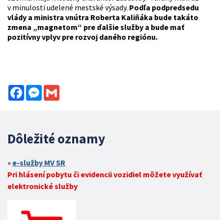
v minulosti udelené mestské výsady.
Podľa podpredsedu
vlády a ministra vnútra Roberta Kaliňáka bude takáto
zmena „magnetom“ pre ďalšie služby a bude mať
pozitívny vplyv pre rozvoj daného regiónu.
Facebook
Messenger
Gmail
Dôležité oznamy
e-služby MV SR
Pri hlásení pobytu či evidencii vozidiel môžete využívať
elektronické služby