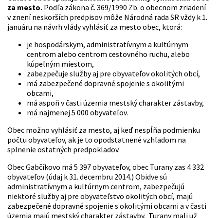
za mesto.
Podľa zákona č. 369/1990 Zb. o obecnom zriadení
v znení neskorších predpisov môže Národná rada SR vždy k 1.
januáru na návrh vlády vyhlásiť za mesto obec, ktorá:
je hospodárskym, administratívnym a kultúrnym
centrom alebo centrom cestovného ruchu, alebo
kúpeľným miestom,
zabezpečuje služby aj pre obyvateľov okolitých obcí,
má zabezpečené dopravné spojenie s okolitými
obcami,
má aspoň v časti územia mestský charakter zástavby,
má najmenej 5 000 obyvateľov.
Obec možno vyhlásiť za mesto, aj keď nespĺňa podmienku
počtu obyvateľov, ak je to opodstatnené vzhľadom na
splnenie ostatných predpokladov.
Obec Gabčíkovo má 5 397 obyvateľov, obec Turany zas 4 332
obyvateľov (údaj k 31. decembru 2014.) Obidve sú
administratívnym a kultúrnym centrom, zabezpečujú
niektoré služby aj pre obyvateľstvo okolitých obcí, majú
zabezpečené dopravné spojenie s okolitými obcami a v časti
územia majú mestský charakter zástavby. Turany mali už