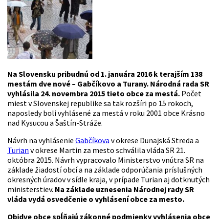
Na Slovensku pribudnú od 1. januára 2016 k terajším 138
mestám dve nové – Gabčíkovo a Turany. Národná rada SR
vyhlásila 24. novembra 2015 tieto obce za mestá.
Počet
miest v Slovenskej republike sa tak rozšíri po 15 rokoch,
naposledy boli vyhlásené za mestá v roku 2001 obce Krásno
nad Kysucou a Šaštín-Stráže.
Návrh na vyhlásenie
Gabčíkova
v okrese Dunajská Streda a
Turian
v okrese Martin za mesto schválila vláda SR 21.
októbra 2015. Návrh vypracovalo Ministerstvo vnútra SR na
základe žiadostí obcí a na základe odporúčania príslušných
okresných úradov v sídle kraja, v prípade Turian aj dotknutých
ministerstiev.
Na základe uznesenia Národnej rady SR
vláda vydá osvedčenie o vyhlásení obce za mesto.
Obidve obce spĺňajú zákonné podmienky vyhlásenia obce