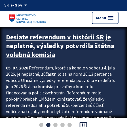
Preskocit na hlavný obsah
arrow_drop_down
SK
e-Gov
menu
Menu
Zastavit automatický posun upútavok
Desiate referendum v histórii SR je
neplatné, výsledky potvrdila štátna
volebná komisia
05. 07. 2026
Referendum, ktoré sa konalo v sobotu 4. júla
2026, je neplatné, zúčastnilo sa na ňom 16,13 percenta
voličov. Oficiálne výsledky referenda potvrdila v nedeľu 5.
júla 2026 Štátna komisia pre voľby a kontrolu
financovania politických strán. Referendum malo
pokojný priebeh. „Môžem konštatovať, že výsledky
referenda nedosiahli potrebnú 50-percentnú účasť
voličov na to, aby mohlo byť toto referendum vnímané
ako platné,“ povedal predseda Štátnej komisie pre voľby
pause_presentation
a kontrolu financovania politických...