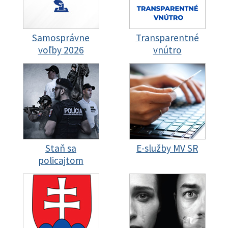
Samosprávne
Transparentné
voľby 2026
vnútro
Staň sa
E-služby MV SR
policajtom