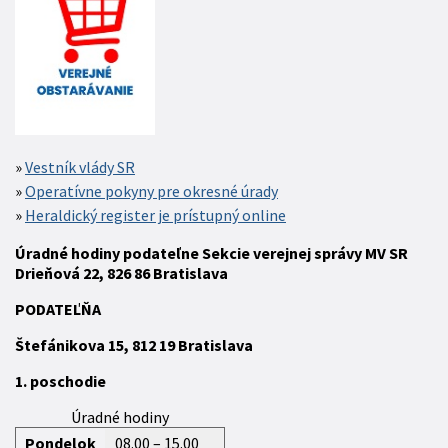
Vestník vlády SR
Operatívne pokyny pre okresné úrady
Heraldický register je prístupný online
Úradné hodiny podateľne Sekcie verejnej správy MV SR
Drieňová 22, 826 86 Bratislava
P
ODATEĽŇA
Štefánikova 15,
812 19
Bratislava
1. poschodie
Úradné hodiny
Pondelok
08.00 – 15.00