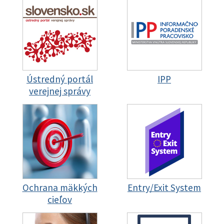
Ústredný portál
IPP
verejnej správy
Ochrana mäkkých
Entry/Exit System
cieľov