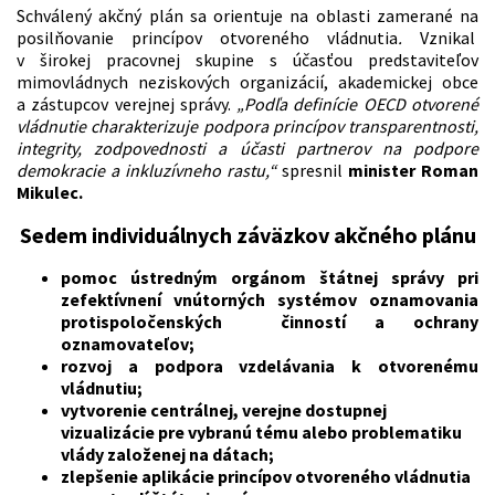
Schválený akčný plán sa orientuje na oblasti zamerané na
posilňovanie princípov otvoreného vládnutia
.
Vznikal
v širokej pracovnej skupine s účasťou predstaviteľov
mimovládnych neziskových organizácií, akademickej obce
a zástupcov verejnej správy.
„Podľa definície OECD otvorené
vládnutie charakterizuje podpora princípov transparentnosti,
integrity, zodpovednosti a účasti partnerov na podpore
demokracie a inkluzívneho rastu,“
spresnil
minister Roman
Mikulec.
Sedem individuálnych záväzkov akčného plánu
pomoc ústredným orgánom štátnej správy pri
zefektívnení vnútorných systémov oznamovania
protispoločenských činností a ochrany
oznamovateľov;
rozvoj a podpora vzdelávania k otvorenému
vládnutiu;
vytvorenie centrálnej, verejne dostupnej
vizualizácie pre vybranú tému alebo problematiku
vlády založenej na dátach;
zlepšenie aplikácie princípov otvoreného vládnutia