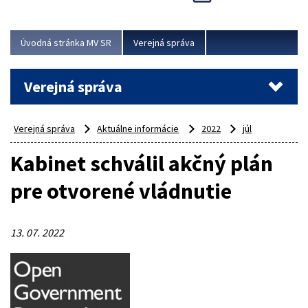
Viac
Úvodná stránka MV SR
Verejná správa
Verejná správa
Verejná správa
Aktuálne informácie
2022
júl
Kabinet schválil akčný plán
pre otvorené vládnutie
13. 07. 2022