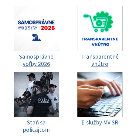
Samosprávne
Transparentné
voľby 2026
vnútro
Staň sa
E-služby MV SR
policajtom