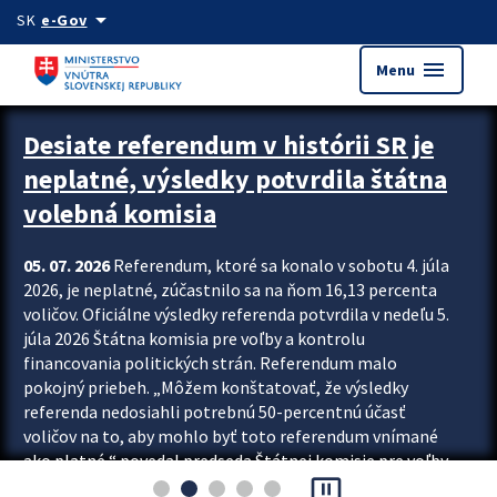
Preskocit na hlavný obsah
arrow_drop_down
SK
e-Gov
menu
Menu
Zastavit automatický posun upútavok
Desiate referendum v histórii SR je
neplatné, výsledky potvrdila štátna
volebná komisia
05. 07. 2026
Referendum, ktoré sa konalo v sobotu 4. júla
2026, je neplatné, zúčastnilo sa na ňom 16,13 percenta
voličov. Oficiálne výsledky referenda potvrdila v nedeľu 5.
júla 2026 Štátna komisia pre voľby a kontrolu
financovania politických strán. Referendum malo
pokojný priebeh. „Môžem konštatovať, že výsledky
referenda nedosiahli potrebnú 50-percentnú účasť
voličov na to, aby mohlo byť toto referendum vnímané
ako platné,“ povedal predseda Štátnej komisie pre voľby
pause_presentation
a kontrolu financovania politických...