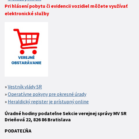
Pri hlásení pobytu či evidencii vozidiel môžete využívať
elektronické služby
Vestník vlády SR
Operatívne pokyny pre okresné úrady
Heraldický register je prístupný online
Úradné hodiny podateľne Sekcie verejnej správy MV SR
Drieňová 22, 826 86 Bratislava
P
ODATEĽŇA