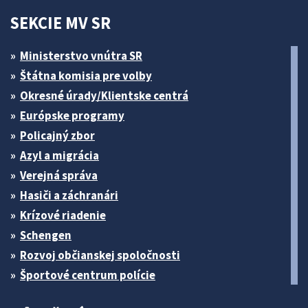
SEKCIE MV SR
Ministerstvo vnútra SR
Štátna komisia pre volby
Okresné úrady/Klientske centrá
Európske programy
Policajný zbor
Azyl a migrácia
Verejná správa
Hasiči a záchranári
Krízové riadenie
Schengen
Rozvoj občianskej spoločnosti
Športové centrum polície