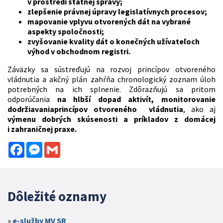
v prostredí štátnej správy;
zlepšenie právnej úpravy legislatívnych procesov;
mapovanie vplyvu otvorených dát na vybrané
aspekty spoločnosti;
zvyšovanie kvality dát o konečných užívateľoch
výhod v obchodnom registri.
Záväzky sa sústreďujú na rozvoj princípov otvoreného
vládnutia a akčný plán zahŕňa chronologický zoznam úloh
potrebných na ich splnenie. Zdôrazňujú sa pritom
odporúčania
na hlbší dopad aktivít, monitorovanie
dodržiavaniaprincípov otvoreného vládnutia
, ako aj
výmenu dobrých skúsenosti a príkladov z domácej
i zahraničnej praxe.
Facebook
Messenger
Gmail
Dôležité oznamy
e-služby MV SR