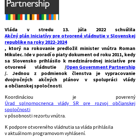
Vláda v stredu 13. júla 2022 schválila
Akčný plán Iniciatívy pre otvorené vládnutie v Slovenskej
republike na roky 2022-2024
, ktorý na rokovanie predložil minister vnútra Roman
Mikulec. Ide v poradí o piaty dokument od roku 2011, kedy
sa Slovensko prihlásilo k medzinárodnej iniciatíve pre
otvorené vládnutie /
Open Government Partnership
/. Jednou z podmienok členstva je vypracovanie
dvojročných akčných plánov v spolupráci vlády
a občianskej spoločnosti
.
Koordináciou je poverený
Úrad splnomocnenca vlády SR pre rozvoj občianskej
spoločnosti
v pôsobnosti rezortu vnútra.
K podpore otvoreného vládnutia sa vláda prihlásila
v aktuálnom programovom vyhlásení.