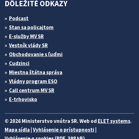
DÔLEŽITÉ ODKAZY
Podcast
Stan sa policajtom
E-služby MV SR
Vestník vlády SR
Obchodovanie s ľuďmi
Cudzinci
Miestna štátna správa
Vládny program ESO
Call centrum MV SR
E-trhovisko
© 2026 Ministerstvo vnútra SR. Web od
ELET systems
.
Mapa sídla
|
Vyhlásenie o prístupnosti
|
Vyhlásenie o cookies (PDF, 398 kB)