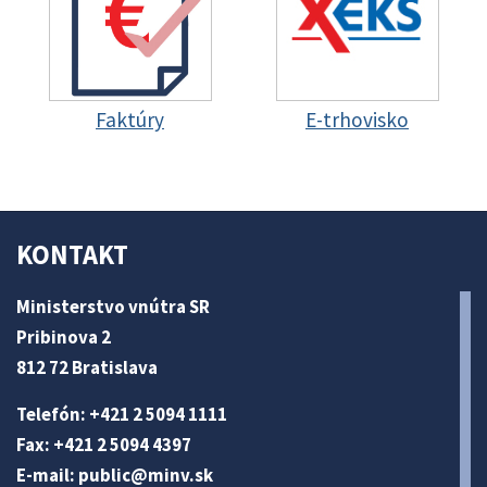
Faktúry
E-trhovisko
KONTAKT
Ministerstvo vnútra SR
Pribinova 2
812 72 Bratislava
Telefón: +421 2 5094 1111
Fax: +421 2 5094 4397
E-mail:
public@minv
.sk