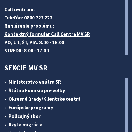
Call centrum:
Telefón: 0800 222 222
Nahlásenie problému:
Kontaktný formulár Call Centra MV SR
PO, UT, ŠT, PIA: 8.00 - 16.00
STREDA: 8.00 - 17.00
SEKCIE MV SR
Ministerstvo vnútra SR
Štátna komisia pre volby
Okresné úrady/Klientske centrá
Európske programy
Policajný zbor
Azyl a migrácia