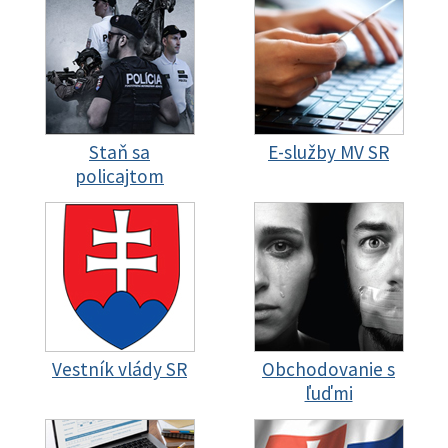
Staň sa
E-služby MV SR
policajtom
Vestník vlády SR
Obchodovanie s
ľuďmi