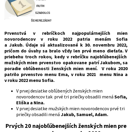
Prvenstvá v rebríčkoch najpopulárnejších mien
novorodencov v roku 2022 patria menám Sofia
a Jakub. Údaje sú aktualizované k 30. novembru 2022,
pričom do úvahy sa bralo vždy len prvé meno dieťaťa.
V
priebehu troch rokov, kedy v rebríčku najobľúbenejších
mužských mien prvenstvo opakovane patrí Jakubom, sa
poradie obľúbenosti ženských mien mení. V roku 2020
patrilo prvenstvo menu Ema, v roku 2021 menu Nina a
v roku 2022 menu Sofia.
V prvej desiatke obľúbených ženských mien
novorodencov tak prvé tri priečky obsadili mená
Sofia,
Eliška a Nina.
V prvej desiatke mužských mien novorodencov prvé tri
priečky obsadili mená
Jakub, Samuel, Adam.
Prvých 20 najobľúbenejších ženských mien pre