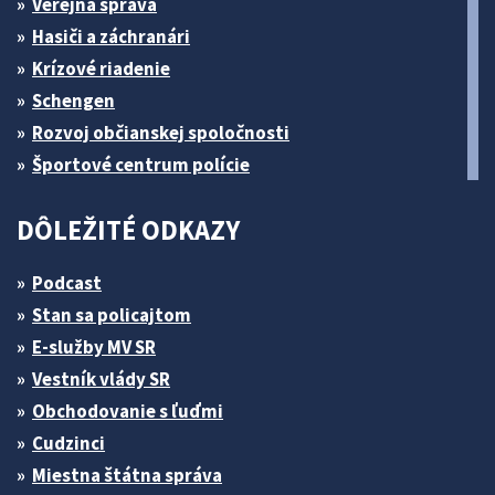
Verejná správa
Hasiči a záchranári
Krízové riadenie
Schengen
Rozvoj občianskej spoločnosti
Športové centrum polície
DÔLEŽITÉ ODKAZY
Podcast
Stan sa policajtom
E-služby MV SR
Vestník vlády SR
Obchodovanie s ľuďmi
Cudzinci
Miestna štátna správa