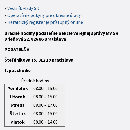
Vestník vlády SR
Operatívne pokyny pre okresné úrady
Heraldický register je prístupný online
Úradné hodiny podateľne Sekcie verejnej správy MV SR
Drieňová 22, 826 86 Bratislava
P
ODATEĽŇA
Štefánikova 15,
812 19
Bratislava
1. poschodie
Úradné hodiny
Pondelok
08.00 – 15.00
Utorok
08.00 – 15.00
Streda
08.00 – 17.00
Štvrtok
08.00 – 15.00
Piatok
08.00 – 14.00