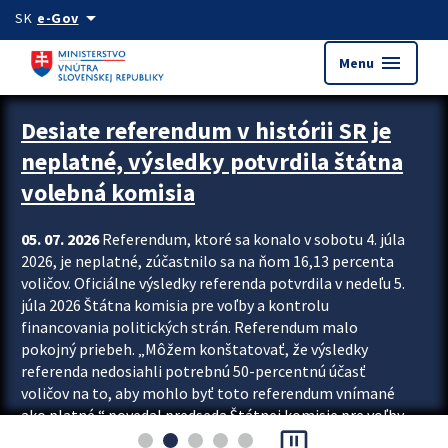
Preskocit na hlavný obsah
arrow_drop_down
SK
e-Gov
menu
Menu
Zastavit automatický posun upútavok
Desiate referendum v histórii SR je
neplatné, výsledky potvrdila štátna
volebná komisia
05. 07. 2026
Referendum, ktoré sa konalo v sobotu 4. júla
2026, je neplatné, zúčastnilo sa na ňom 16,13 percenta
voličov. Oficiálne výsledky referenda potvrdila v nedeľu 5.
júla 2026 Štátna komisia pre voľby a kontrolu
financovania politických strán. Referendum malo
pokojný priebeh. „Môžem konštatovať, že výsledky
referenda nedosiahli potrebnú 50-percentnú účasť
voličov na to, aby mohlo byť toto referendum vnímané
ako platné,“ povedal predseda Štátnej komisie pre voľby
pause_presentation
a kontrolu financovania politických...