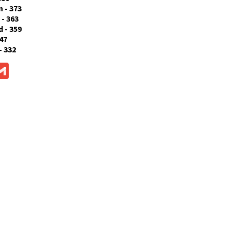
 - 373
 - 363
 - 359
47
- 332
ok
ssenger
Gmail