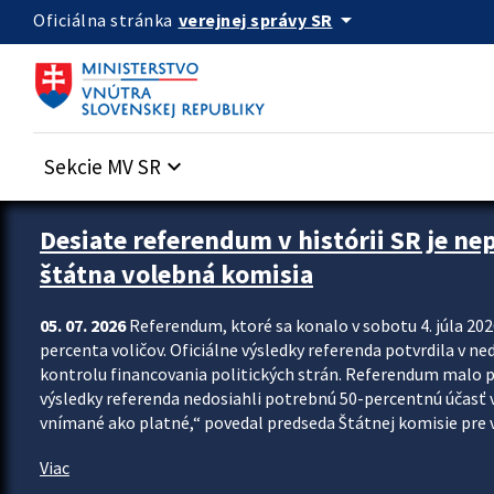
Preskocit na hlavný obsah
arrow_drop_down
verejnej správy SR
Oficiálna stránka
Sekcie MV SR
keyboard_arrow_down
Zastavit automatický posun upútavok
Desiate referendum v histórii SR je ne
štátna volebná komisia
05. 07. 2026
Referendum, ktoré sa konalo v sobotu 4. júla 202
percenta voličov. Oficiálne výsledky referenda potvrdila v ned
kontrolu financovania politických strán. Referendum malo 
výsledky referenda nedosiahli potrebnú 50-percentnú účasť 
vnímané ako platné,“ povedal predseda Štátnej komisie pre vo
Viac