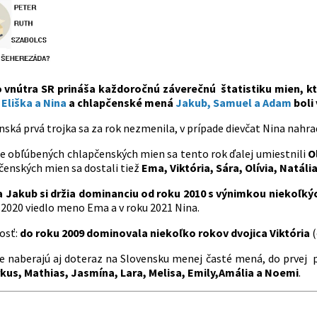
 vnútra SR prináša každoročnú záverečnú štatistiku mien, ktor
 Eliška a Nina
a chlapčenské mená
Jakub, Samuel a Adam
boli
ská prvá trojka sa za rok nezmenila, v prípade dievčat Nina nahra
ke obľúbených chlapčenských mien sa tento rok ďalej umiestnili
O
čenských mien sa dostali tiež
Ema, Viktória, Sára, Olívia, Natáli
a Jakub si držia dominanciu od roku 2010 s výnimkou niekoľký
 2020 viedlo meno Ema a v roku 2021 Nina.
osť:
do roku 2009 dominovala niekoľko rokov dvojica Viktória
(
e naberajú aj doteraz na Slovensku menej časté mená, do prvej p
us, Mathias, Jasmína, Lara, Melisa, Emily,
Amália a Noemi
.