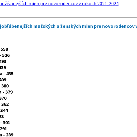
oužívanejších mien pre novorodencov v rokoch 2021-2024
ajobľúbenejších mužských a ženských mien pre novorodencov v 
 558
- 526
493
439
a - 435
409
- 380
 - 379
370
 362
 344
23
 301
 291
 - 289