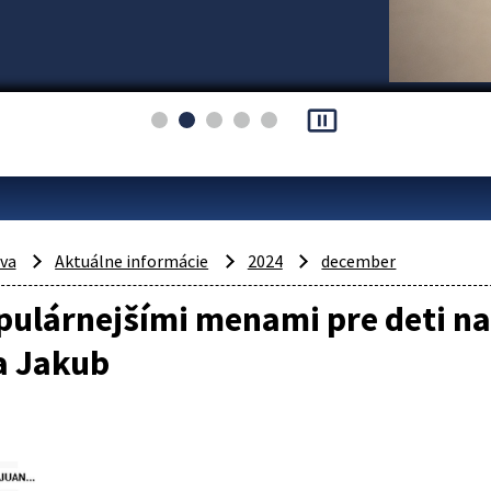
pause_presentation
áva
Aktuálne informácie
2024
december
ulárnejšími menami pre deti na
a Jakub