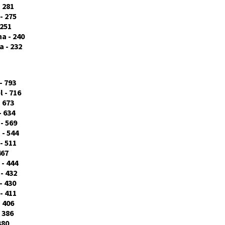
 281
- 275
 251
a - 240
a - 232
- 793
 - 716
 673
- 634
- 569
- 544
- 511
467
 - 444
- 432
- 430
- 411
 406
 386
380