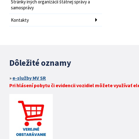
Stránky iných organizácií štátnej správy a
samosprávy
Kontakty
Dôležité oznamy
e-služby MV SR
Pri hlásení pobytu či evidencii vozidiel môžete využívať e