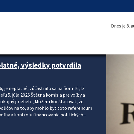
Dnes je 8. 
platné, výsledky potvrdila
6, je neplatné, zúčastnilo sa na ňom 16,13
eľu 5. júla 2026 Štátna komisia pre voľby a
pokojný priebeh. „Môžem konštatovať, že
voličov na to, aby mohlo byť toto referendum
ľby a kontrolu financovania politických...