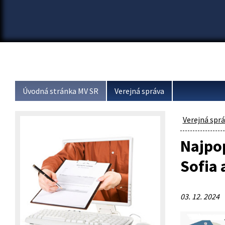
Úvodná stránka MV SR
Verejná správa
Verejná spr
Najpop
Sofia 
03. 12. 2024