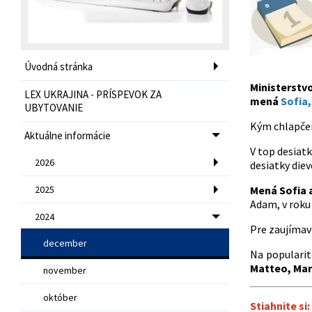
Úvodná stránka
Ministerstvo
LEX UKRAJINA - PRÍSPEVOK ZA
mená
Sofia,
UBYTOVANIE
Kým chlapčen
Aktuálne informácie
V top desiat
2026
desiatky diev
2025
Mená Sofia 
Adam, v roku
2024
Pre zaujímav
december
Na popularit
Matteo, Mark
november
október
Stiahnite si: