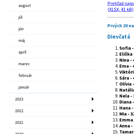
Prehľad najp
august
(XLSX, 41 kB)
júl
Prvých 20 n
jún
Dievčatá
máj
Sofia -
apríl
Eliška 
Nina - 
marec
Ema - 
Viktóri
február
Sára - 
Olívia 
január
Natália
Nela - 
2023
Diana -
Hana -
2022
Mia - 3
Emma -
2021
Anna -
Tamara
2020