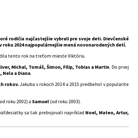
é rodičia najčastejšie vybrali pre svoje deti.
Dievčenské
 v roku 2024 najpopulárnejšie mená novonarodených detí.
dila tento rok na treťom mieste Viktóriu.
liver, Michal, Tomáš, Šimon, Filip, Tobias a Martin
. Do prvej
a, Nela a Diana
.
ch rokov.
Jakuba v rokoch 2014 a 2015 predbehol v popularite
od roku 2002) a
Samuel
(od roku 2003).
äťdesiatky sa tak prebojovali napríklad
Noel, Mateo, Artur,