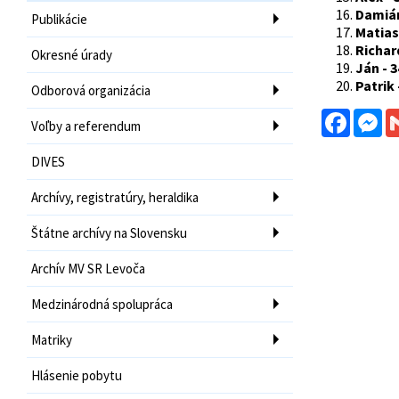
Damián
Publikácie
Matias
Richard
Okresné úrady
Ján - 3
Patrik 
Odborová organizácia
Facebo
Me
Voľby a referendum
DIVES
Archívy, registratúry, heraldika
Štátne archívy na Slovensku
Archív MV SR Levoča
Medzinárodná spolupráca
Matriky
Hlásenie pobytu