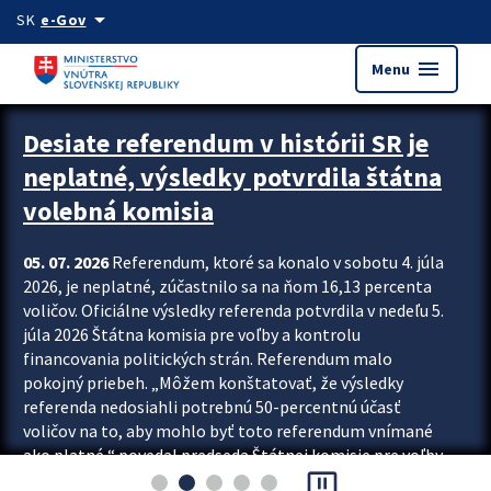
Preskocit na hlavný obsah
arrow_drop_down
SK
e-Gov
menu
Menu
Zastavit automatický posun upútavok
Desiate referendum v histórii SR je
neplatné, výsledky potvrdila štátna
volebná komisia
05. 07. 2026
Referendum, ktoré sa konalo v sobotu 4. júla
2026, je neplatné, zúčastnilo sa na ňom 16,13 percenta
voličov. Oficiálne výsledky referenda potvrdila v nedeľu 5.
júla 2026 Štátna komisia pre voľby a kontrolu
financovania politických strán. Referendum malo
pokojný priebeh. „Môžem konštatovať, že výsledky
referenda nedosiahli potrebnú 50-percentnú účasť
voličov na to, aby mohlo byť toto referendum vnímané
ako platné,“ povedal predseda Štátnej komisie pre voľby
pause_presentation
a kontrolu financovania politických...