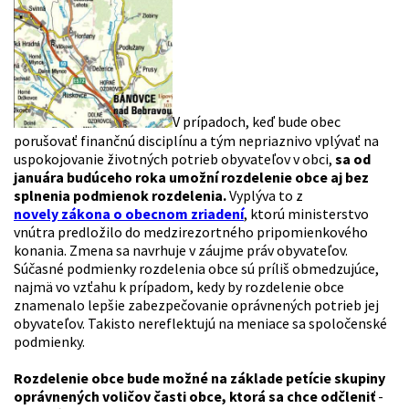
V prípadoch, keď bude obec
porušovať finančnú disciplínu a tým nepriaznivo vplývať na
uspokojovanie životných potrieb obyvateľov v obci,
sa od
januára budúceho roka umožní rozdelenie obce aj bez
splnenia podmienok rozdelenia.
Vyplýva to z
novely zákona o obecnom zriadení
, ktorú ministerstvo
vnútra predložilo do medzirezortného pripomienkového
konania. Zmena sa navrhuje v záujme práv obyvateľov.
Súčasné podmienky rozdelenia obce sú príliš obmedzujúce,
najmä vo vzťahu k prípadom, kedy by rozdelenie obce
znamenalo lepšie zabezpečovanie oprávnených potrieb jej
obyvateľov. Takisto nereflektujú na meniace sa spoločenské
podmienky.
Rozdelenie obce bude možné na základe petície skupiny
oprávnených voličov časti obce, ktorá sa chce odčleniť
-