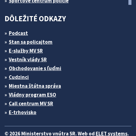
Športové centrum polície
DÔLEŽITÉ ODKAZY
Podcast
Stan sa policajtom
E-služby MV SR
Vestník vlády SR
Obchodovanie s ľuďmi
Cudzinci
Miestna štátna správa
Vládny program ESO
Call centrum MV SR
E-trhovisko
© 2026 Ministerstvo vnútra SR. Web od
ELET systems
.