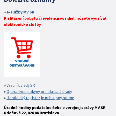
e-služby MV SR
Pri hlásení pobytu či evidencii vozidiel môžete využívať
elektronické služby
Vestník vlády SR
Operatívne pokyny pre okresné úrady
Heraldický register je prístupný online
Úradné hodiny podateľne Sekcie verejnej správy MV SR
Drieňová 22, 826 86 Bratislava