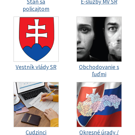
Staň sa
E-služby MV SR
policajtom
Vestník vlády SR
Obchodovanie s
ľuďmi
Cudzinci
Okresné úrady /