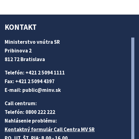
KONTAKT
Ministerstvo vnútra SR
Pribinova 2
812 72 Bratislava
Telefón: +421 2 5094 1111
Fax: +421 2 5094 4397
E-mail:
public@minv
.sk
Call centrum:
Telefón: 0800 222 222
Nahlásenie problému:
Kontaktný formulár Call Centra MV SR
PO, UT, ŠT, PIA: 8.00 - 16.00