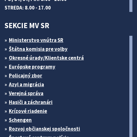
STREDA: 8.00 - 17.00
SEKCIE MV SR
Ministerstvo vnútra SR
Štátna komisia pre volby
Okresné úrady/Klientske centrá
Európske programy
Policajný zbor
Azyl a migrácia
Verejná správa
Hasiči a záchranári
Krízové riadenie
Schengen
Rozvoj občianskej spoločnosti