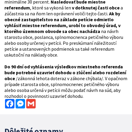
minimálne 30 percent.
Nasledovať bude miestne
referendum
, ktoré sa vykoná len
v dotknutej časti obce
a
zúčastnia sa na ňom len oprávnení voliči tejto časti.
Ak by
obecné zastupiteľstvo na základe petície odmietlo
vyhlásiť miestne referendum, urobí to obvodný úrad, v
ktorého územnom obvode sa obec nachádza
na návrh
starostu obce, poslanca, splnomocnenca petičného výboru
alebo osoby určenej v petícii. Po preskúmaní náležitostí
petície a ustanovených podmienok sa také referendum
uskutoční na náklady obce.
Do 90 dní od vyhlásenia výsledkov miestneho referenda
bude potrebné uzavrieť dohodu o zlúčení alebo rozdelení
obce
/zákonná lehota doteraz v zákone chýbala/. V opačnom
prípade starosta obce, splnomocnenec petičného výboru
alebo osoba určená v petícii môžu podať návrh na súd, aby
rozhodol o povinnosti uzavrieť dohodu.
Facebook
Messenger
Gmail
Dôležité oznamy