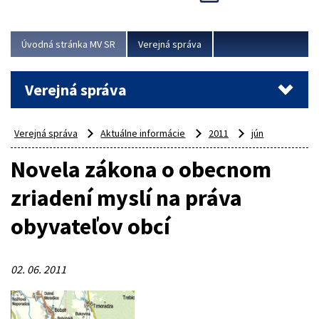
Viac
Úvodná stránka MV SR
Verejná správa
Verejná správa
Verejná správa
Aktuálne informácie
2011
jún
Novela zákona o obecnom
zriadení myslí na práva
obyvateľov obcí
02. 06. 2011