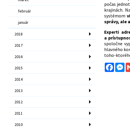
počas jednot
krajinách. 
február
systémom
v
správy, ale 
január
Experti ad
2018
a prístupno
spoločne vy
2017
hlavného kont
toho-ktorého
2016
Facebo
Me
2015
2014
2013
2012
2011
2010