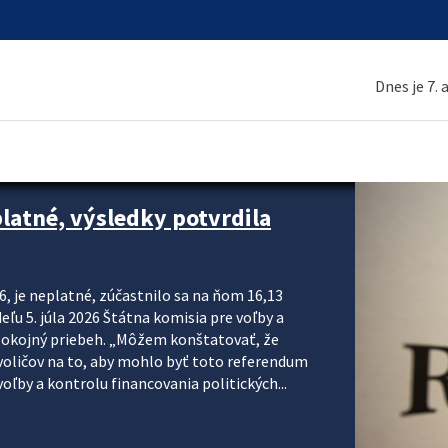
Dnes je 7.
platné, výsledky potvrdila
6, je neplatné, zúčastnilo sa na ňom 16,13
eľu 5. júla 2026 Štátna komisia pre voľby a
pokojný priebeh. „Môžem konštatovať, že
voličov na to, aby mohlo byť toto referendum
ľby a kontrolu financovania politických...