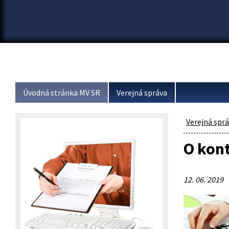
Úvodná stránka MV SR
Verejná správa
Verejná spr
O kon
12. 06. 2019