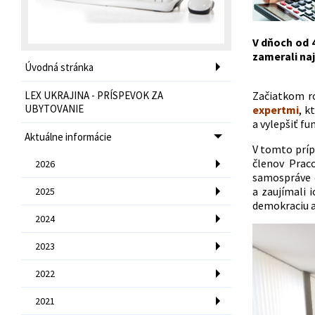
V dňoch od 4
zamerali na
Úvodná stránka
LEX UKRAJINA - PRÍSPEVOK ZA
Začiatkom r
UBYTOVANIE
expertmi
, k
a vylepšiť fu
Aktuálne informácie
V tomto príp
členov Prac
2026
samospráve 
a zaujímali 
2025
demokraciu a
2024
2023
2022
2021