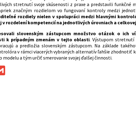
livých stretnutí svoje skúsenosti z praxe a predstavili funkčn
Napriek značným rozdielom vo fungovaní kontroly medzi jednot
iditeľné rozdiely nielen v spolupráci medzi hlavnými kontr
aj v rozdelení kompetencií na jednotlivých úrovniach a celkove
resovali slovenským zástupcom množstvo otázok o ich ví
sti k prípadným zmenám v tejto oblasti
. Výstupom stretnutí
pracujú a predložia slovenským zástupcom. Na základe takého
rolóra v rámci viacerých vybraných alternatív ľahšie zhodnotiť kl
 modelu a tým určiť smerovanie svojej ďalšej činnosti.
ok
ssenger
Gmail