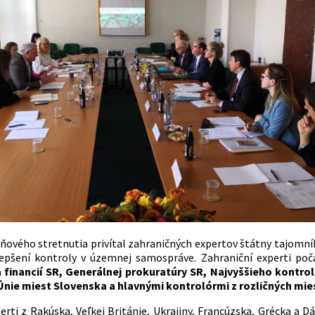
dňového stretnutia privítal zahraničných expertov štátny tajomn
epšení kontroly v územnej samospráve. Zahraniční experti poč
a financií SR, Generálnej prokuratúry SR, Najvyššieho kontro
nie miest Slovenska a hlavnými kontrolórmi z rozličných mies
perti z Rakúska, Veľkej Británie, Ukrajiny, Francúzska, Grécka a 