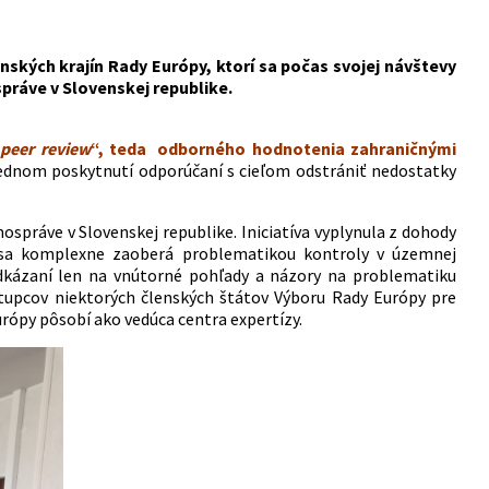
enských krajín Rady Európy, ktorí sa počas svojej návštevy
práve v Slovenskej republike.
„
peer review
“, teda odborného hodnotenia zahraničnými
ednom poskytnutí odporúčaní s cieľom odstrániť nedostatky
správe v Slovenskej republike. Iniciatíva vyplynula z dohody
rá sa komplexne zaoberá problematikou kontroly v územnej
dkázaní len na vnútorné pohľady a názory na problematiku
ástupcov niektorých členských štátov Výboru Rady Európy pre
rópy pôsobí ako vedúca centra expertízy.