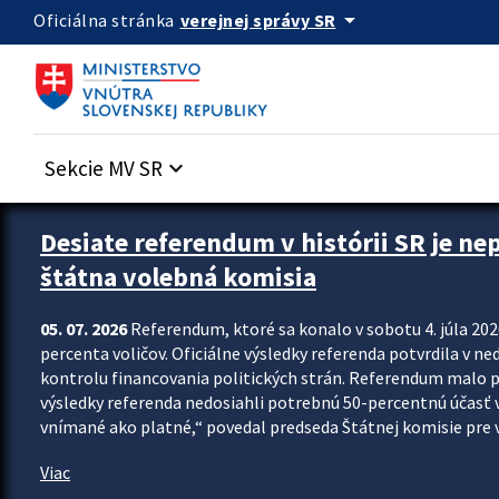
Preskocit na hlavný obsah
arrow_drop_down
verejnej správy SR
Oficiálna stránka
Sekcie MV SR
keyboard_arrow_down
Zastavit automatický posun upútavok
Desiate referendum v histórii SR je ne
štátna volebná komisia
05. 07. 2026
Referendum, ktoré sa konalo v sobotu 4. júla 202
percenta voličov. Oficiálne výsledky referenda potvrdila v ned
kontrolu financovania politických strán. Referendum malo 
výsledky referenda nedosiahli potrebnú 50-percentnú účasť 
vnímané ako platné,“ povedal predseda Štátnej komisie pre vo
Viac