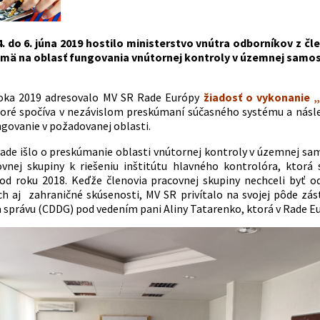
. do 6. júna 2019 hostilo ministerstvo vnútra odborníkov z čl
jmä na oblasť fungovania vnútornej kontroly v územnej samos
oka 2019 adresovalo MV SR Rade Európy
žiadosť o vykonanie 
toré spočíva v nezávislom preskúmaní súčasného systému a násl
ngovanie v požadovanej oblasti.
ade išlo o preskúmanie oblasti vnútornej kontroly v územnej samo
ovnej skupiny k riešeniu inštitútu hlavného kontrolóra, kto
od roku 2018. Keďže členovia pracovnej skupiny nechceli byť o
ich aj zahraničné skúsenosti, MV SR privítalo na svojej pôde z
 správu (CDDG) pod vedením pani Aliny Tatarenko, ktorá v Rade Eu