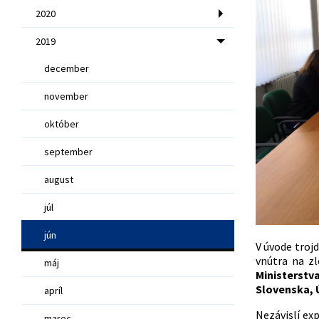
2020
2019
december
november
október
september
august
júl
jún
V úvode troj
vnútra na zl
máj
Ministerstv
Slovenska, Ú
apríl
Nezávislí ex
marec