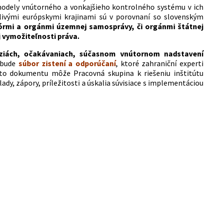
é modely vnútorného a vonkajšieho kontrolného systému v ich
livými európskymi krajinami sú v porovnaní so slovenským
olórmi a orgánmi územnej samosprávy, či orgánmi štátnej
j vymožiteľnosti práva.
ziách, očakávaniach, súčasnom vnútornom nadstavení
 bude
súbor zistení a odporúčaní
, ktoré zahraniční experti
to dokumentu môže Pracovná skupina k riešeniu inštitútu
ady, zápory, príležitosti a úskalia súvisiace s implementáciou