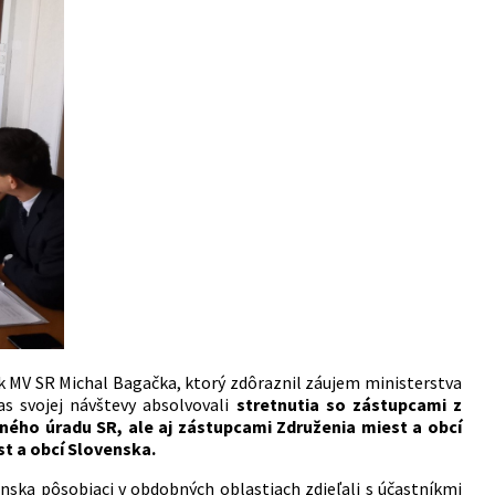
ík MV SR Michal Bagačka, ktorý zdôraznil záujem ministerstva
as svojej návštevy absolvovali
stretnutia so zástupcami z
lného úradu SR, ale aj zástupcami Združenia miest a obcí
t a obcí Slovenska.
Dánska pôsobiaci v obdobných oblastiach zdieľali s účastníkmi