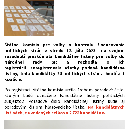
Štátna komisia pre voľby a kontrolu financovania
politických strán v stredu 12. júla 2023 na svojom
zasadnutí preskúmala kandidátne listiny pre voľby do
Národnej rady SR a rozhodla o ich
registrácii. Zaregistrovala všetky podané kandidátne
listiny, teda kandidátky 24 politických strán a hnutí a 1
koalície.
Po registrácii štátna komisia určila žrebom poradové číslo,
ktorým budú označené kandidátne listiny politických
subjektov. Poradové číslo kandidátnej listiny bude aj
poradovým číslom hlasovacieho lístka.
Na kandidátnych
listinách je uvedených celkovo
2 722 kandidátov.