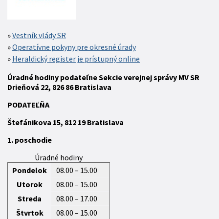
Vestník vlády SR
Operatívne pokyny pre okresné úrady
Heraldický register je prístupný online
Úradné hodiny podateľne Sekcie verejnej správy MV SR
Drieňová 22, 826 86 Bratislava
P
ODATEĽŇA
Štefánikova 15,
812 19
Bratislava
1. poschodie
Úradné hodiny
Pondelok
08.00 – 15.00
Utorok
08.00 – 15.00
Streda
08.00 – 17.00
Štvrtok
08.00 – 15.00