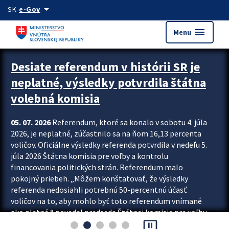
Preskocit na hlavný obsah
arrow_drop_down
SK
e-Gov
menu
Menu
Zastavit automatický posun upútavok
Desiate referendum v histórii SR je
neplatné, výsledky potvrdila štátna
volebná komisia
05. 07. 2026
Referendum, ktoré sa konalo v sobotu 4. júla
2026, je neplatné, zúčastnilo sa na ňom 16,13 percenta
voličov. Oficiálne výsledky referenda potvrdila v nedeľu 5.
júla 2026 Štátna komisia pre voľby a kontrolu
financovania politických strán. Referendum malo
pokojný priebeh. „Môžem konštatovať, že výsledky
referenda nedosiahli potrebnú 50-percentnú účasť
voličov na to, aby mohlo byť toto referendum vnímané
ako platné,“ povedal predseda Štátnej komisie pre voľby
pause_presentation
a kontrolu financovania politických...