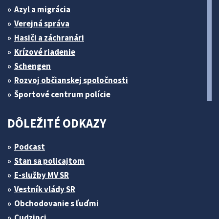
Azyl a migrácia
Verejná správa
Hasiči a záchranári
Krízové riadenie
Schengen
Rozvoj občianskej spoločnosti
Športové centrum polície
DÔLEŽITÉ ODKAZY
Podcast
Stan sa policajtom
E-služby MV SR
Vestník vlády SR
Obchodovanie s ľuďmi
Cudzinci