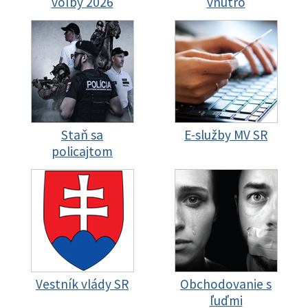
voľby 2026
vnútro
Staň sa
E-služby MV SR
policajtom
Vestník vlády SR
Obchodovanie s
ľuďmi