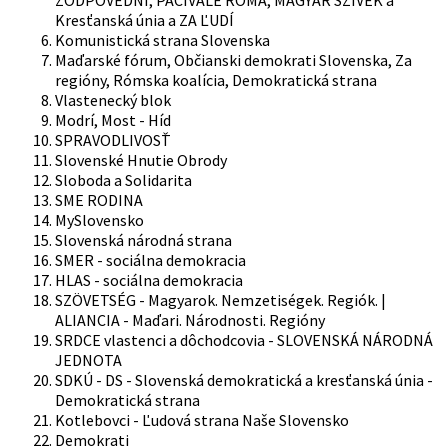
ZODPOVEDNÍ, PAČIVALE ROMA, MAGYAR SZÍVEK a
Kresťanská únia a ZA ĽUDÍ
Komunistická strana Slovenska
Maďarské fórum, Občianski demokrati Slovenska, Za
regióny, Rómska koalícia, Demokratická strana
Vlastenecký blok
Modrí, Most - Híd
SPRAVODLIVOSŤ
Slovenské Hnutie Obrody
Sloboda a Solidarita
SME RODINA
MySlovensko
Slovenská národná strana
SMER - sociálna demokracia
HLAS - sociálna demokracia
SZÖVETSÉG - Magyarok. Nemzetiségek. Regiók. |
ALIANCIA - Maďari. Národnosti. Regióny
SRDCE vlastenci a dôchodcovia - SLOVENSKÁ NÁRODNÁ
JEDNOTA
SDKÚ - DS - Slovenská demokratická a kresťanská únia -
Demokratická strana
Kotlebovci - Ľudová strana Naše Slovensko
Demokrati