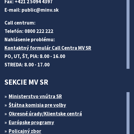
Fax: +421 2 5094 4397
E-mail:
public@minv
.sk
Call centrum:
Telefón: 0800 222 222
Nahlásenie problému:
Kontaktný formulár Call Centra MV SR
PO, UT, ŠT, PIA: 8.00 - 16.00
STREDA: 8.00 - 17.00
SEKCIE MV SR
Ministerstvo vnútra SR
Štátna komisia pre volby
Okresné úrady/Klientske centrá
Európske programy
Policajný zbor