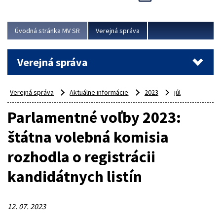
Viac
Úvodná stránka MV SR
Verejná správa
Verejná správa
Verejná správa
Aktuálne informácie
2023
júl
Parlamentné voľby 2023:
štátna volebná komisia
rozhodla o registrácii
kandidátnych listín
12. 07. 2023