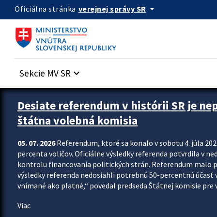
Preskocit na hlavný obsah
arrow_drop_down
verejnej správy SR
Oficiálna stránka
Sekcie MV SR
keyboard_arrow_down
Zastavit automatický posun upútavok
Desiate referendum v histórii SR je ne
štátna volebná komisia
05. 07. 2026
Referendum, ktoré sa konalo v sobotu 4. júla 202
percenta voličov. Oficiálne výsledky referenda potvrdila v ned
kontrolu financovania politických strán. Referendum malo 
výsledky referenda nedosiahli potrebnú 50-percentnú účasť 
vnímané ako platné,“ povedal predseda Štátnej komisie pre vo
Viac