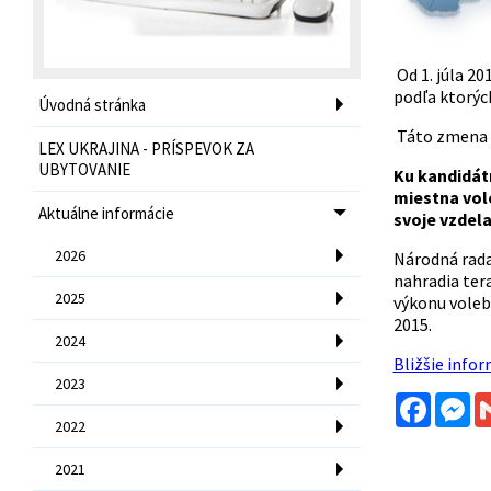
Od 1. júla 20
podľa ktorý
Úvodná stránka
Táto zmena s
LEX UKRAJINA - PRÍSPEVOK ZA
UBYTOVANIE
Ku kandidátn
miestna vol
Aktuálne informácie
svoje vzdel
2026
Národná rada
nahradia ter
2025
výkonu volebn
2015.
2024
Bližšie info
2023
Facebo
Me
2022
2021