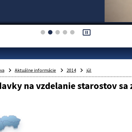
pause_presentation
áva
Aktuálne informácie
2014
júl
avky na vzdelanie starostov sa z