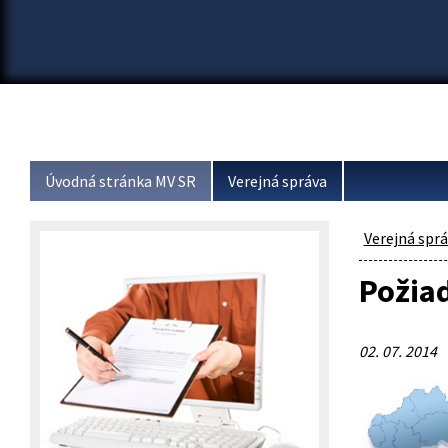
Úvodná stránka MV SR
Verejná správa
Verejná spr
Požiad
02. 07. 2014