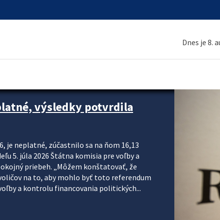
Dnes je 8. 
platné, výsledky potvrdila
6, je neplatné, zúčastnilo sa na ňom 16,13
eľu 5. júla 2026 Štátna komisia pre voľby a
pokojný priebeh. „Môžem konštatovať, že
voličov na to, aby mohlo byť toto referendum
ľby a kontrolu financovania politických...