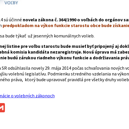
14 sú účinné
novela zákona č. 364/1990 o voľbách do orgánov s
ch
predpokladom na výkon funkcie starostu obce bude získani
a bude týkať už jesenných komunálnych volieb.
ej listine pre voľbu starostu bude musieť byť pripojený aj do
ebná komisia kandidáta nezaregistruje. Nová úprava má zabez
anie budú zárukou riadneho výkonu funkcie a dodržiavania prá
 SR odsúhlasila novely 29. mája 2014 počas schvaľovania nových vo
ajšiu volebnú legislatívu. Podmienku stredného vzdelania na výko
ého práva, ktorý bude upravovať pravidlá pre všetky druhy volieb,
rmácie o volebných zákonoch
ok
ssenger
Gmail