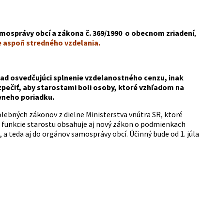
amosprávy obcí a zákona č. 369/1990 o obecnom zriadení
,
e aspoň stredného vzdelania.
klad osvedčujúci splnenie vzdelanostného cenzu, inak
pečiť, aby starostami boli osoby, ktoré vzhľadom na
vneho poriadku.
lebných zákonov z dielne Ministerstva vnútra SR, ktoré
n funkcie starostu obsahuje aj nový zákon o podmienkach
 a teda aj do orgánov samosprávy obcí. Účinný bude od 1. júla