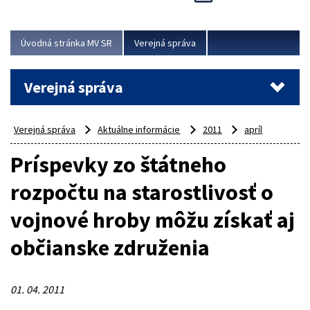
Viac
Úvodná stránka MV SR
Verejná správa
Verejná správa
Verejná správa
Aktuálne informácie
2011
apríl
Príspevky zo štátneho
rozpočtu na starostlivosť o
vojnové hroby môžu získať aj
občianske združenia
01. 04. 2011