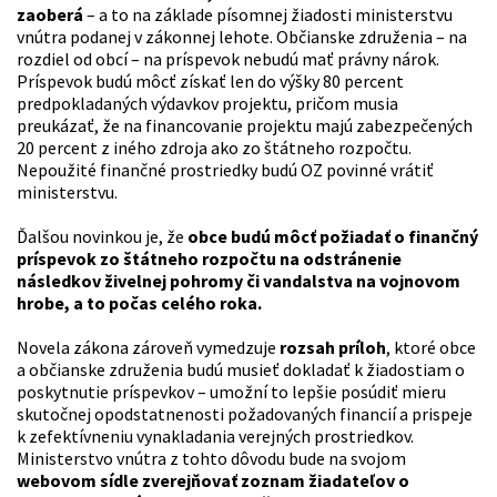
zaoberá
– a to na základe písomnej žiadosti ministerstvu
vnútra podanej v zákonnej lehote. Občianske združenia – na
rozdiel od obcí – na príspevok nebudú mať právny nárok.
Príspevok budú môcť získať len do výšky 80 percent
predpokladaných výdavkov projektu, pričom musia
preukázať, že na financovanie projektu majú zabezpečených
20 percent z iného zdroja ako zo štátneho rozpočtu.
Nepoužité finančné prostriedky budú OZ povinné vrátiť
ministerstvu.
Ďalšou novinkou je, že
obce budú môcť požiadať o finančný
príspevok zo štátneho rozpočtu na odstránenie
následkov živelnej pohromy či vandalstva na vojnovom
hrobe, a to počas celého roka.
Novela zákona zároveň vymedzuje
rozsah príloh
, ktoré obce
a občianske združenia budú musieť dokladať k žiadostiam o
poskytnutie príspevkov – umožní to lepšie posúdiť mieru
skutočnej opodstatnenosti požadovaných financií a prispeje
k zefektívneniu vynakladania verejných prostriedkov.
Ministerstvo vnútra z tohto dôvodu bude na svojom
webovom sídle zverejňovať zoznam žiadateľov o