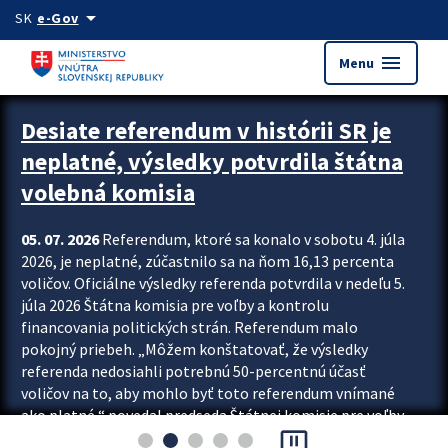
Preskocit na hlavný obsah
arrow_drop_down
SK
e-Gov
menu
Menu
Zastavit automatický posun upútavok
Desiate referendum v histórii SR je
neplatné, výsledky potvrdila štátna
volebná komisia
05. 07. 2026
Referendum, ktoré sa konalo v sobotu 4. júla
2026, je neplatné, zúčastnilo sa na ňom 16,13 percenta
voličov. Oficiálne výsledky referenda potvrdila v nedeľu 5.
júla 2026 Štátna komisia pre voľby a kontrolu
financovania politických strán. Referendum malo
pokojný priebeh. „Môžem konštatovať, že výsledky
referenda nedosiahli potrebnú 50-percentnú účasť
voličov na to, aby mohlo byť toto referendum vnímané
ako platné,“ povedal predseda Štátnej komisie pre voľby
pause_presentation
a kontrolu financovania politických...