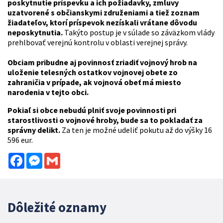
poskytnutie príspevku a ich požiadavky, zmluvy
uzatvorené s občianskymi združeniami a tiež zoznam
žiadateľov, ktorí príspevok nezískali vrátane dôvodu
neposkytnutia.
Takýto postup je v súlade so záväzkom vlády
prehlbovať verejnú kontrolu v oblasti verejnej správy.
Obciam pribudne aj povinnosť zriadiť vojnový hrob na
uloženie telesných ostatkov vojnovej obete zo
zahraničia v prípade, ak vojnová obeť má miesto
narodenia v tejto obci.
Pokiaľ si obce nebudú plniť svoje povinnosti pri
starostlivosti o vojnové hroby, bude sa to pokladať za
správny delikt
.
Za ten je možné udeliť pokutu až do výšky 16
596 eur.
Facebook
Messenger
Gmail
Dôležité oznamy