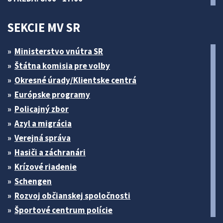
SEKCIE MV SR
Ministerstvo vnútra SR
Štátna komisia pre volby
Okresné úrady/Klientske centrá
Európske programy
Policajný zbor
Azyl a migrácia
Verejná správa
Hasiči a záchranári
Krízové riadenie
Schengen
Rozvoj občianskej spoločnosti
Športové centrum polície