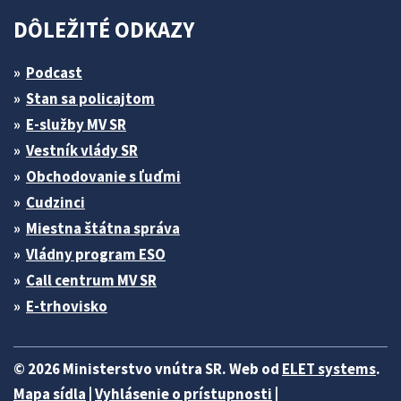
DÔLEŽITÉ ODKAZY
Podcast
Stan sa policajtom
E-služby MV SR
Vestník vlády SR
Obchodovanie s ľuďmi
Cudzinci
Miestna štátna správa
Vládny program ESO
Call centrum MV SR
E-trhovisko
© 2026 Ministerstvo vnútra SR. Web od
ELET systems
.
Mapa sídla
|
Vyhlásenie o prístupnosti
|