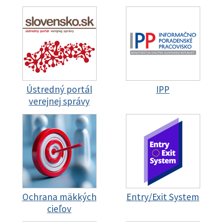
Ústredný portál
IPP
verejnej správy
Ochrana mäkkých
Entry/Exit System
cieľov