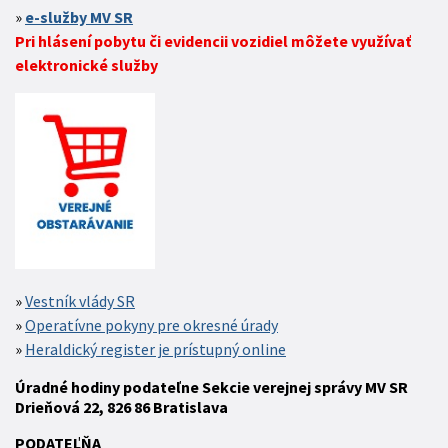
e-služby MV SR
Pri hlásení pobytu či evidencii vozidiel môžete využívať
elektronické služby
Vestník vlády SR
Operatívne pokyny pre okresné úrady
Heraldický register je prístupný online
Úradné hodiny podateľne Sekcie verejnej správy MV SR
Drieňová 22, 826 86 Bratislava
P
ODATEĽŇA