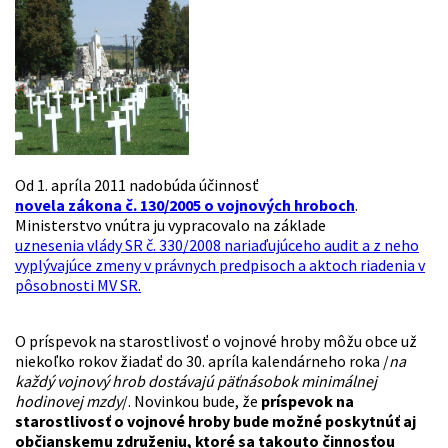
Od 1. apríla 2011 nadobúda účinnosť
novela zákona č. 130/2005 o vojnových hroboch
.
Ministerstvo vnútra ju vypracovalo na základe
uznesenia vlády SR č. 330/2008 nariaďujúceho audit a z neho
vyplývajúce zmeny v právnych predpisoch a aktoch riadenia v
pôsobnosti MV SR.
O príspevok na starostlivosť o vojnové hroby môžu obce už
niekoľko rokov žiadať do 30. apríla kalendárneho roka /
na
každý vojnový hrob dostávajú päťnásobok minimálnej
hodinovej mzdy
/. Novinkou bude, že
príspevok na
starostlivosť o vojnové hroby bude možné poskytnúť aj
občianskemu združeniu, ktoré sa takouto činnosťou