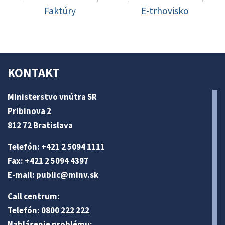
Faktúry
E-trhovisko
KONTAKT
Ministerstvo vnútra SR
Pribinova 2
812 72 Bratislava
Telefón: +421 2 5094 1111
Fax: +421 2 5094 4397
E-mail:
public@minv
.sk
Call centrum:
Telefón: 0800 222 222
Nahlásenie problému: