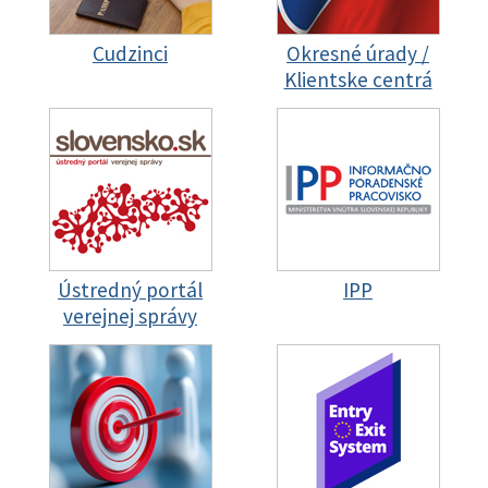
Cudzinci
Okresné úrady /
Klientske centrá
Ústredný portál
IPP
verejnej správy