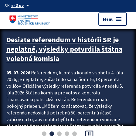
Preskocit na hlavný obsah
arrow_drop_down
SK
e-Gov
menu
Menu
Zastavit automatický posun upútavok
Desiate referendum v histórii SR je
neplatné, výsledky potvrdila štátna
volebná komisia
05. 07. 2026
Referendum, ktoré sa konalo v sobotu 4. júla
2026, je neplatné, zúčastnilo sa na ňom 16,13 percenta
voličov. Oficiálne výsledky referenda potvrdila v nedeľu 5.
júla 2026 Štátna komisia pre voľby a kontrolu
financovania politických strán. Referendum malo
pokojný priebeh. „Môžem konštatovať, že výsledky
referenda nedosiahli potrebnú 50-percentnú účasť
voličov na to, aby mohlo byť toto referendum vnímané
ako platné,“ povedal predseda Štátnej komisie pre voľby
pause_presentation
a kontrolu financovania politických...