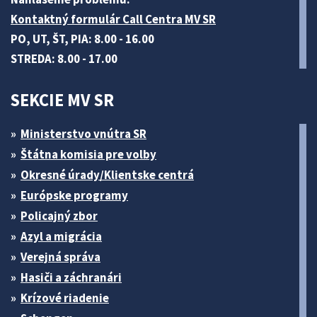
Kontaktný formulár Call Centra MV SR
PO, UT, ŠT, PIA: 8.00 - 16.00
STREDA: 8.00 - 17.00
SEKCIE MV SR
Ministerstvo vnútra SR
Štátna komisia pre volby
Okresné úrady/Klientske centrá
Európske programy
Policajný zbor
Azyl a migrácia
Verejná správa
Hasiči a záchranári
Krízové riadenie