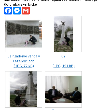
Kolumbarskej bitke.
Facebook
Messenger
Gmail
01 Kladenie venca v
02
Lazarevciach
(JPG, 72 kB)
(JPG, 191 kB)