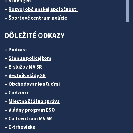
Schengen
Rozvoj občianskej spoločnosti
Športové centrum polície
DÔLEŽITÉ ODKAZY
Podcast
Stan sa policajtom
E-služby MV SR
Vestník vlády SR
Obchodovanie s ľuďmi
Cudzinci
Miestna štátna správa
Vládny program ESO
Call centrum MV SR
E-trhovisko