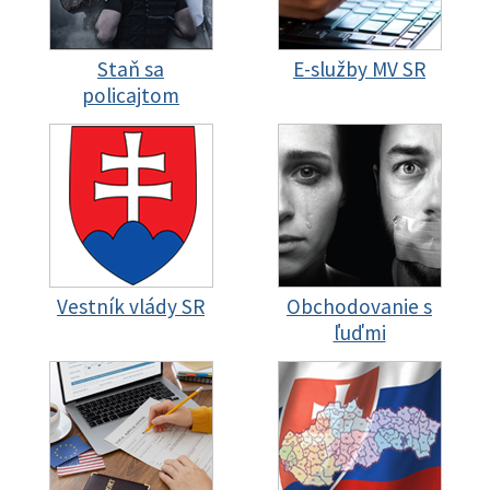
Staň sa
E-služby MV SR
policajtom
Vestník vlády SR
Obchodovanie s
ľuďmi