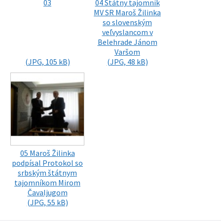
03
04 Štátny tajomník
MV SR Maroš Žilinka
so slovenským
veľvyslancom v
Belehrade Jánom
Varšom
(JPG, 105 kB)
(JPG, 48 kB)
05 Maroš Žilinka
podpísal Protokol so
srbským štátnym
tajomníkom Mirom
Čavaljugom
(JPG, 55 kB)