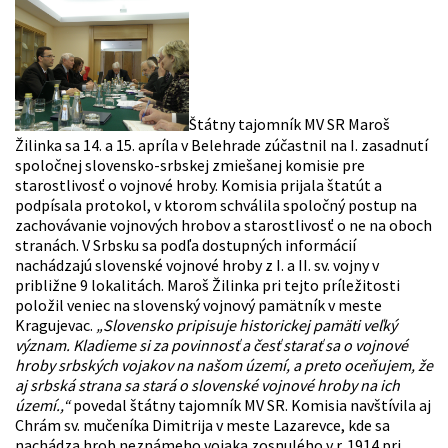
Štátny tajomník MV SR Maroš
Žilinka sa 14. a 15. apríla v Belehrade zúčastnil na I. zasadnutí
spoločnej slovensko-srbskej zmiešanej komisie pre
starostlivosť o vojnové hroby. Komisia prijala štatút a
podpísala protokol, v ktorom schválila spoločný postup na
zachovávanie vojnových hrobov a starostlivosť o ne na oboch
stranách. V Srbsku sa podľa dostupných informácií
nachádzajú slovenské vojnové hroby z I. a II. sv. vojny v
približne 9 lokalitách. Maroš Žilinka pri tejto príležitosti
položil veniec na slovenský vojnový pamätník v meste
Kragujevac.
„Slovensko pripisuje historickej pamäti veľký
význam. Kladieme si za povinnosť a česť starať sa o vojnové
hroby srbských vojakov na našom území, a preto oceňujem, že
aj srbská strana sa stará o slovenské vojnové hroby na ich
území.,“
povedal štátny tajomník MV SR. Komisia navštívila aj
Chrám sv. mučeníka Dimitrija v meste Lazarevce, kde sa
nachádza hrob neznámeho vojaka zosnulého v r. 1914 pri