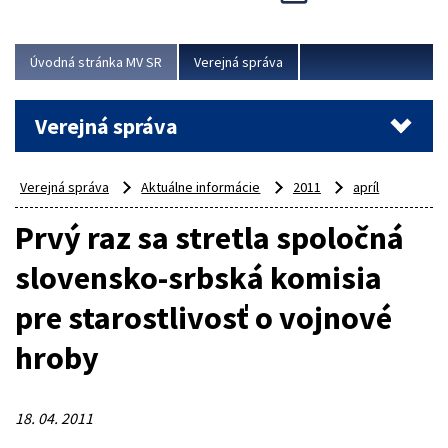
Viac
Úvodná stránka MV SR
Verejná správa
Verejná správa
Verejná správa
Aktuálne informácie
2011
apríl
Prvý raz sa stretla spoločná
slovensko-srbská komisia
pre starostlivosť o vojnové
hroby
18. 04. 2011