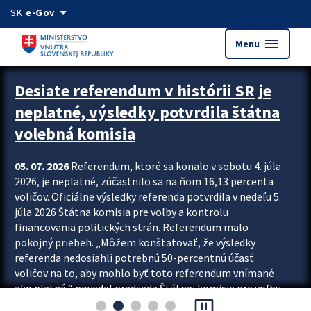
Preskocit na hlavný obsah
arrow_drop_down
SK
e-Gov
menu
Menu
Zastavit automatický posun upútavok
Desiate referendum v histórii SR je
neplatné, výsledky potvrdila štátna
volebná komisia
05. 07. 2026
Referendum, ktoré sa konalo v sobotu 4. júla
2026, je neplatné, zúčastnilo sa na ňom 16,13 percenta
voličov. Oficiálne výsledky referenda potvrdila v nedeľu 5.
júla 2026 Štátna komisia pre voľby a kontrolu
financovania politických strán. Referendum malo
pokojný priebeh. „Môžem konštatovať, že výsledky
referenda nedosiahli potrebnú 50-percentnú účasť
voličov na to, aby mohlo byť toto referendum vnímané
ako platné,“ povedal predseda Štátnej komisie pre voľby
pause_presentation
a kontrolu financovania politických...