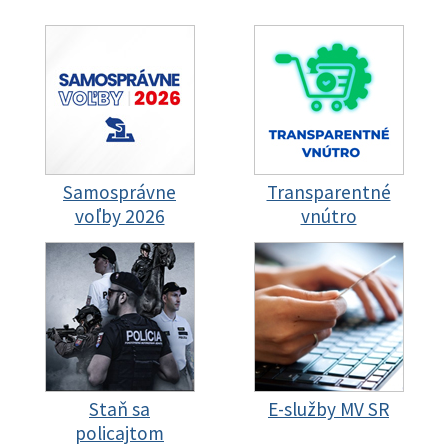
Samosprávne
Transparentné
voľby 2026
vnútro
Staň sa
E-služby MV SR
policajtom