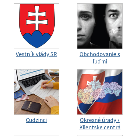
Vestník vlády SR
Obchodovanie s
ľuďmi
Cudzinci
Okresné úrady /
Klientske centrá