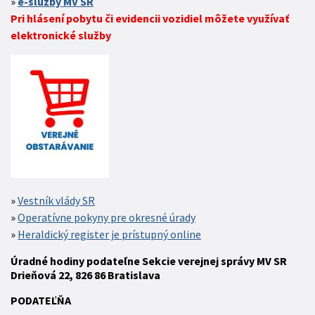
e-služby MV SR
Pri hlásení pobytu či evidencii vozidiel môžete využívať
elektronické služby
Vestník vlády SR
Operatívne pokyny pre okresné úrady
Heraldický register je prístupný online
Úradné hodiny podateľne Sekcie verejnej správy MV SR
Drieňová 22, 826 86 Bratislava
P
ODATEĽŇA