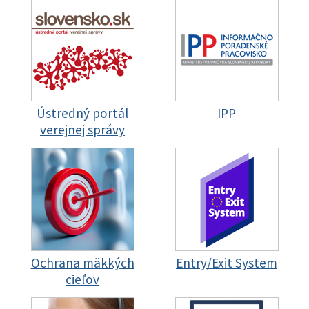
Ústredný portál
IPP
verejnej správy
Ochrana mäkkých
Entry/Exit System
cieľov