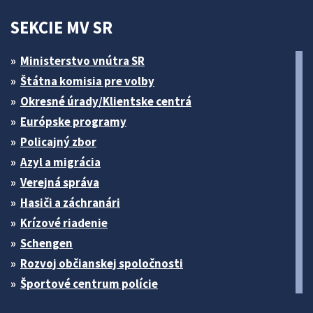
SEKCIE MV SR
Ministerstvo vnútra SR
Štátna komisia pre volby
Okresné úrady/Klientske centrá
Európske programy
Policajný zbor
Azyl a migrácia
Verejná správa
Hasiči a záchranári
Krízové riadenie
Schengen
Rozvoj občianskej spoločnosti
Športové centrum polície