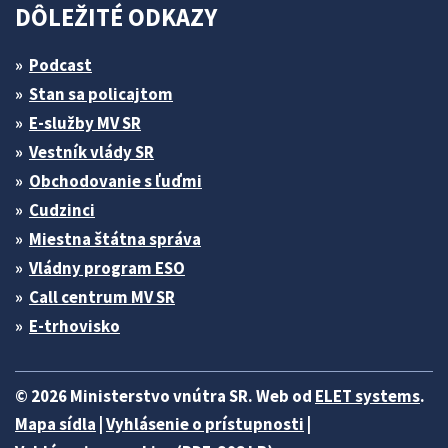
DÔLEŽITÉ ODKAZY
Podcast
Stan sa policajtom
E-služby MV SR
Vestník vlády SR
Obchodovanie s ľuďmi
Cudzinci
Miestna štátna správa
Vládny program ESO
Call centrum MV SR
E-trhovisko
© 2026 Ministerstvo vnútra SR. Web od
ELET systems
.
Mapa sídla
|
Vyhlásenie o prístupnosti
|