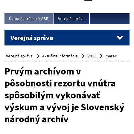
Viac
Úvodná stránka MV SR
Verejná správa
Verejná správa
Verejná správa
Aktuálne informácie
2011
marec
Prvým archívom v
pôsobnosti rezortu vnútra
spôsobilým vykonávať
výskum a vývoj je Slovenský
národný archív