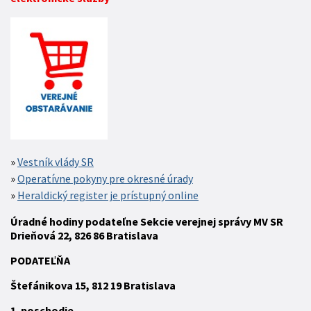
Vestník vlády SR
Operatívne pokyny pre okresné úrady
Heraldický register je prístupný online
Úradné hodiny podateľne Sekcie verejnej správy MV SR
Drieňová 22, 826 86 Bratislava
P
ODATEĽŇA
Štefánikova 15,
812 19
Bratislava
1. poschodie