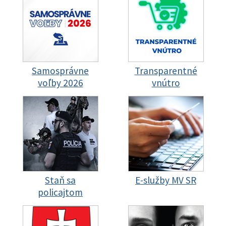
Samosprávne
Transparentné
voľby 2026
vnútro
Staň sa
E-služby MV SR
policajtom