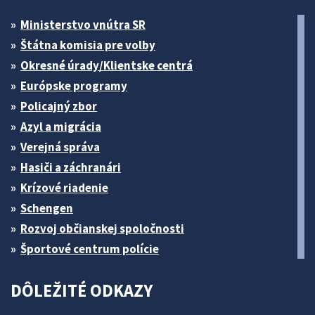
Ministerstvo vnútra SR
Štátna komisia pre volby
Okresné úrady/Klientske centrá
Európske programy
Policajný zbor
Azyl a migrácia
Verejná správa
Hasiči a záchranári
Krízové riadenie
Schengen
Rozvoj občianskej spoločnosti
Športové centrum polície
DÔLEŽITÉ ODKAZY