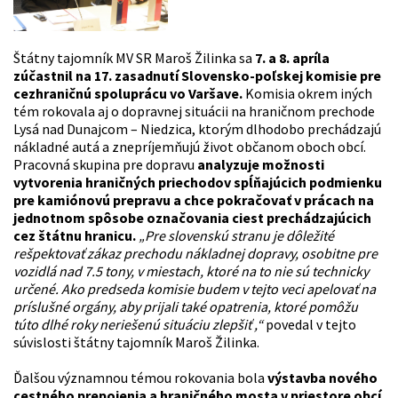
Štátny tajomník MV SR Maroš Žilinka sa
7. a 8. apríla
zúčastnil na 17. zasadnutí Slovensko-poľskej komisie pre
cezhraničnú spoluprácu vo Varšave.
Komisia okrem iných
tém rokovala aj o dopravnej situácii na hraničnom prechode
Lysá nad Dunajcom – Niedzica, ktorým dlhodobo prechádzajú
nákladné autá a znepríjemňujú život občanom oboch obcí.
Pracovná skupina pre dopravu
analyzuje možnosti
vytvorenia hraničných priechodov spĺňajúcich podmienku
pre kamiónovú prepravu a chce pokračovať v prácach na
jednotnom spôsobe označovania ciest prechádzajúcich
cez štátnu hranicu.
„Pre slovenskú stranu je dôležité
rešpektovať zákaz prechodu nákladnej dopravy, osobitne pre
vozidlá nad 7.5 tony, v miestach, ktoré na to nie sú technicky
určené. Ako predseda komisie budem v tejto veci apelovať na
príslušné orgány, aby prijali také opatrenia, ktoré pomôžu
túto dlhé roky neriešenú situáciu zlepšiť ,“
povedal v tejto
súvislosti štátny tajomník Maroš Žilinka.
Ďalšou významnou témou rokovania bola
výstavba nového
cestného prepojenia a hraničného mosta v priestore obcí