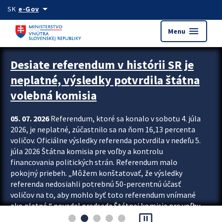
Preskocit na hlavný obsah
arrow_drop_down
SK
e-Gov
menu
Menu
Zastavit automatický posun upútavok
Desiate referendum v histórii SR je
neplatné, výsledky potvrdila štátna
volebná komisia
05. 07. 2026
Referendum, ktoré sa konalo v sobotu 4. júla
2026, je neplatné, zúčastnilo sa na ňom 16,13 percenta
voličov. Oficiálne výsledky referenda potvrdila v nedeľu 5.
júla 2026 Štátna komisia pre voľby a kontrolu
financovania politických strán. Referendum malo
pokojný priebeh. „Môžem konštatovať, že výsledky
referenda nedosiahli potrebnú 50-percentnú účasť
voličov na to, aby mohlo byť toto referendum vnímané
ako platné,“ povedal predseda Štátnej komisie pre voľby
pause_presentation
a kontrolu financovania politických...