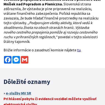
Mníšek nad Popradom a Piwniczna.
Slovenská strana
zdôraznila, že výstavba je plne pripravená na realizáciu,
vrátane finančného zabezpečenia. Poľská republika sa
zaviazala, že bude hľadať finančné prostriedky na realizáciu
tejto výstavby.
„Podporujem všetky aktivity, ktoré vedú k
skvalitneniu života na oboch stranách hraníc. Výstavba
nového cestného prepojenia pomôže aj rozvoju cestovného
ruchu v prihraničných regiónoch,“
povedal v tejto súvislosti
štátny tajomník.
Bližie informácie o zasadnutí komisie nájdete
tu
.
Facebook
Messenger
Gmail
Dôležité oznamy
e-služby MV SR
Pri hlásení pobytu či evidencii vozidiel môžete využívať
elektronické služby