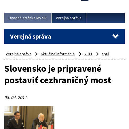
Viac
Úvodná stránka MV SR
Verejná správa
Verejná správa
Verejná správa
Aktuálne informácie
2011
apríl
Slovensko je pripravené
postaviť cezhraničný most
08. 04. 2011