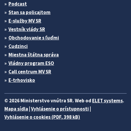
Podcast
Stan sa policajtom
E-služby MV SR
Vestník vlády SR
Obchodovanie s ľuďmi
Cudzinci
Miestna štátna správa
Vládny program ESO
Call centrum MV SR
E-trhovisko
© 2026 Ministerstvo vnútra SR. Web od
ELET systems
.
Mapa sídla
|
Vyhlásenie o prístupnosti
|
Vyhlásenie o cookies (PDF, 398 kB)