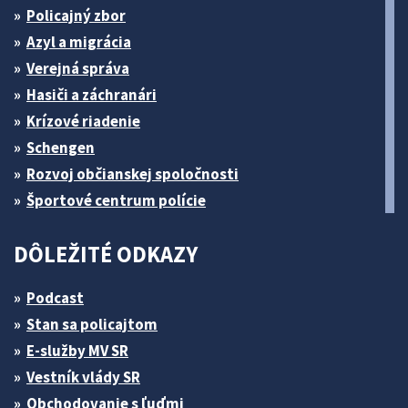
Policajný zbor
Azyl a migrácia
Verejná správa
Hasiči a záchranári
Krízové riadenie
Schengen
Rozvoj občianskej spoločnosti
Športové centrum polície
DÔLEŽITÉ ODKAZY
Podcast
Stan sa policajtom
E-služby MV SR
Vestník vlády SR
Obchodovanie s ľuďmi