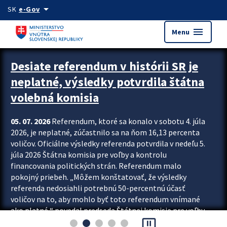
Preskocit na hlavný obsah
arrow_drop_down
SK
e-Gov
menu
Menu
Zastavit automatický posun upútavok
Desiate referendum v histórii SR je
neplatné, výsledky potvrdila štátna
volebná komisia
05. 07. 2026
Referendum, ktoré sa konalo v sobotu 4. júla
2026, je neplatné, zúčastnilo sa na ňom 16,13 percenta
voličov. Oficiálne výsledky referenda potvrdila v nedeľu 5.
júla 2026 Štátna komisia pre voľby a kontrolu
financovania politických strán. Referendum malo
pokojný priebeh. „Môžem konštatovať, že výsledky
referenda nedosiahli potrebnú 50-percentnú účasť
voličov na to, aby mohlo byť toto referendum vnímané
ako platné,“ povedal predseda Štátnej komisie pre voľby
pause_presentation
a kontrolu financovania politických...