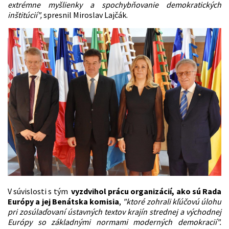
extrémne myšlienky a spochybňovanie demokratických
inštitúcií",
spresnil Miroslav Lajčák.
V súvislosti s tým
vyzdvihol prácu organizácií, ako sú Rada
Európy a jej Benátska komisia
,
"ktoré zohrali kľúčovú úlohu
pri zosúlaďovaní ústavných textov krajín strednej a východnej
Európy so základnými normami moderných demokracií".