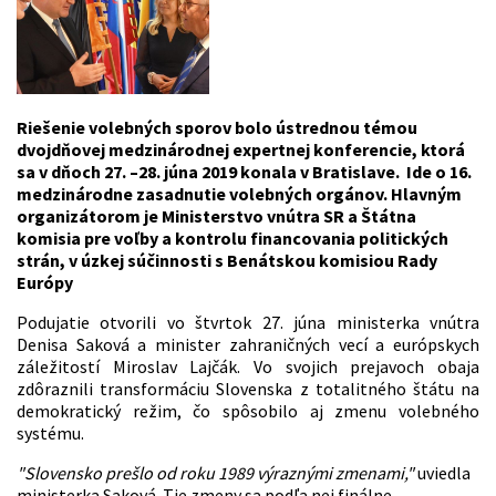
Riešenie volebných sporov bolo ústrednou témou
dvojdňovej medzinárodnej expertnej konferencie, ktorá
sa v dňoch 27. –28. júna 2019 konala v Bratislave. Ide o 16.
medzinárodne zasadnutie volebných orgánov. Hlavným
organizátorom je Ministerstvo vnútra SR a Štátna
komisia pre voľby a kontrolu financovania politických
strán, v úzkej súčinnosti s Benátskou komisiou Rady
Európy
Podujatie otvorili vo štvrtok 27. júna ministerka vnútra
Denisa Saková a minister zahraničných vecí a európskych
záležitostí Miroslav Lajčák. Vo svojich prejavoch obaja
zdôraznili transformáciu Slovenska z totalitného štátu na
demokratický režim, čo spôsobilo aj zmenu volebného
systému.
"Slovensko prešlo od roku 1989 výraznými zmenami,"
uviedla
ministerka Saková. Tie zmeny sa podľa nej finálne