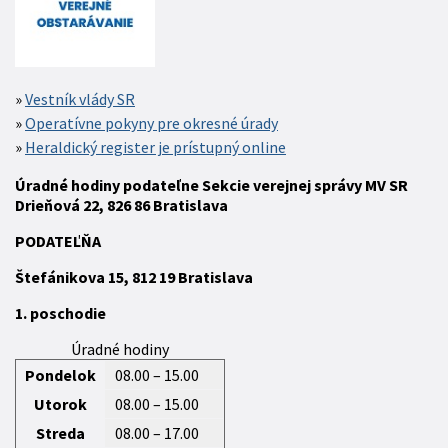
Vestník vlády SR
Operatívne pokyny pre okresné úrady
Heraldický register je prístupný online
Úradné hodiny podateľne Sekcie verejnej správy MV SR
Drieňová 22, 826 86 Bratislava
P
ODATEĽŇA
Štefánikova 15,
812 19
Bratislava
1. poschodie
Úradné hodiny
Pondelok
08.00 – 15.00
Utorok
08.00 – 15.00
Streda
08.00 – 17.00