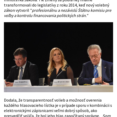
transformovali do legislatívy z roku 2014, keď nový volebný
zákon vytvoril "
profesionálnu a nezávislú Štátnu komisiu pre
voľby a kontrolu financovania politických strán."
Dodala, že transparentnosť volieb a možnosť overenia
každého hlasovacieho lístka je v prípade sporu v kombinácii s
elektronickými zápisnicami veľmi dobrý spôsob, ako
presvedčiť voliča, že bol jeho hlas započítaný správne. „
Som