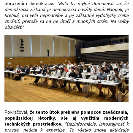
ohrozením demokracie.
"Bolo by mylné domnievať sa, že
demokracia získaná je demokracia navždy daná. Naopak, je
krehká, má veľa nepriateľov a jej základné výdobytky treba
chrániť, pretože sa na ne útočí z mnohých strán. Na voľby
obzvlášť."
Pokračoval, že
tento útok prebieha pomocou zavádzania,
populistickej rétoriky, ale aj využitím moderných
technických prostriedkov
.
"Dezinformácie, ľahostajnosť k
pravde, neúcta k expertíze. To všetko znova aktivizuje