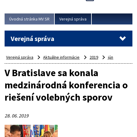
Viac
Úvodná stránka MV SR
Verejná správa
Verejná správa
Verejná správa
Aktuálne informácie
2019
jún
V Bratislave sa konala
medzinárodná konferencia o
riešení volebných sporov
28. 06. 2019