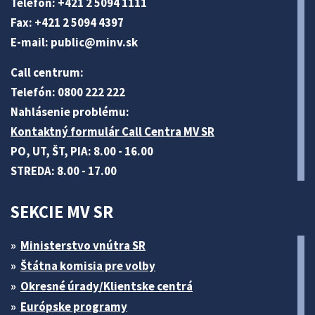
Telefón: +421 2 5094 1111
Fax: +421 2 5094 4397
E-mail:
public@minv
.sk
Call centrum:
Telefón: 0800 222 222
Nahlásenie problému:
Kontaktný formulár Call Centra MV SR
PO, UT, ŠT, PIA: 8.00 - 16.00
STREDA: 8.00 - 17.00
SEKCIE MV SR
Ministerstvo vnútra SR
Štátna komisia pre volby
Okresné úrady/Klientske centrá
Európske programy