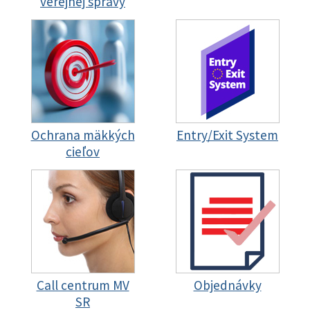
verejnej správy
Ochrana mäkkých
Entry/Exit System
cieľov
Call centrum MV
Objednávky
SR