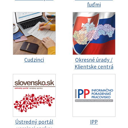
ľuďmi
Cudzinci
Okresné úrady /
Klientske centrá
Ústredný portál
IPP