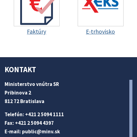
Faktúry
E-trhovisko
KONTAKT
Ministerstvo vnútra SR
Pribinova 2
812 72 Bratislava
Telefón: +421 2 5094 1111
Fax: +421 2 5094 4397
E-mail:
public@minv
.sk