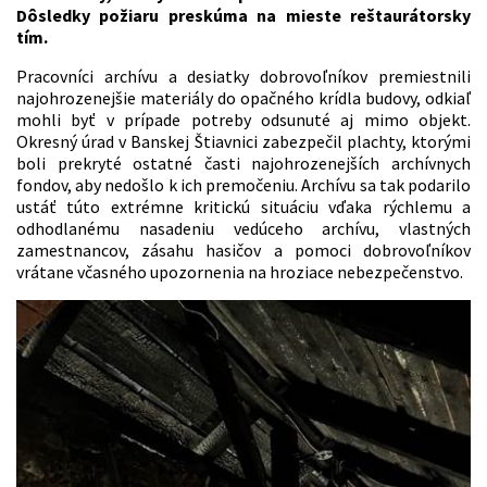
Dôsledky požiaru preskúma na mieste reštaurátorsky
tím.
Pracovníci archívu a desiatky dobrovoľníkov premiestnili
najohrozenejšie materiály do opačného krídla budovy, odkiaľ
mohli byť v prípade potreby odsunuté aj mimo objekt.
Okresný úrad v Banskej Štiavnici zabezpečil plachty, ktorými
boli prekryté ostatné časti najohrozenejších archívnych
fondov, aby nedošlo k ich premočeniu. Archívu sa tak podarilo
ustáť túto extrémne kritickú situáciu vďaka rýchlemu a
odhodlanému nasadeniu vedúceho archívu, vlastných
zamestnancov, zásahu hasičov a pomoci dobrovoľníkov
vrátane včasného upozornenia na hroziace nebezpečenstvo.