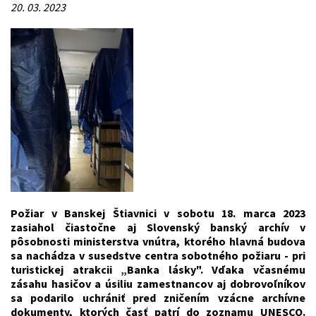
20. 03. 2023
Požiar v Banskej Štiavnici v sobotu 18. marca 2023
zasiahol čiastočne aj Slovenský banský archív v
pôsobnosti ministerstva vnútra, ktorého hlavná budova
sa nachádza v susedstve centra sobotného požiaru - pri
turistickej atrakcii „Banka lásky". Vďaka včasnému
zásahu hasičov a úsiliu zamestnancov aj dobrovoľníkov
sa podarilo uchrániť pred zničením vzácne archívne
dokumenty, ktorých časť patrí do zoznamu UNESCO.