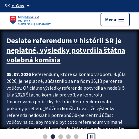
Preskocit na hlavný obsah
arrow_drop_down
SK
e-Gov
menu
Menu
Zastavit automatický posun upútavok
Desiate referendum v histórii SR je
neplatné, výsledky potvrdila štátna
volebná komisia
05. 07. 2026
Referendum, ktoré sa konalo v sobotu 4. júla
2026, je neplatné, zúčastnilo sa na ňom 16,13 percenta
voličov. Oficiálne výsledky referenda potvrdila v nedeľu 5.
júla 2026 Štátna komisia pre voľby a kontrolu
financovania politických strán. Referendum malo
pokojný priebeh. „Môžem konštatovať, že výsledky
referenda nedosiahli potrebnú 50-percentnú účasť
voličov na to, aby mohlo byť toto referendum vnímané
ako platné,“ povedal predseda Štátnej komisie pre voľby
pause_presentation
a kontrolu financovania politických...