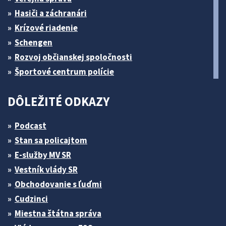
Hasiči a záchranári
Krízové riadenie
Schengen
Rozvoj občianskej spoločnosti
Športové centrum polície
DÔLEŽITÉ ODKAZY
Podcast
Stan sa policajtom
E-služby MV SR
Vestník vlády SR
Obchodovanie s ľuďmi
Cudzinci
Miestna štátna správa