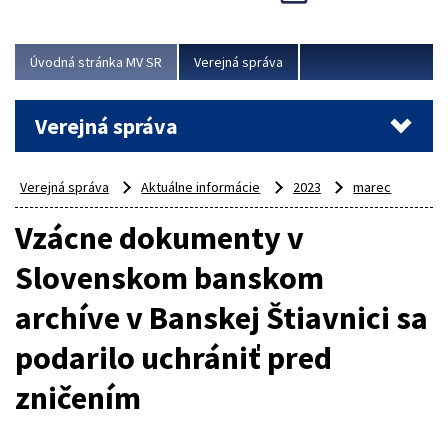
Viac
Úvodná stránka MV SR
Verejná správa
Verejná správa
Verejná správa
Aktuálne informácie
2023
marec
Vzácne dokumenty v
Slovenskom banskom
archíve v Banskej Štiavnici sa
podarilo uchrániť pred
zničením