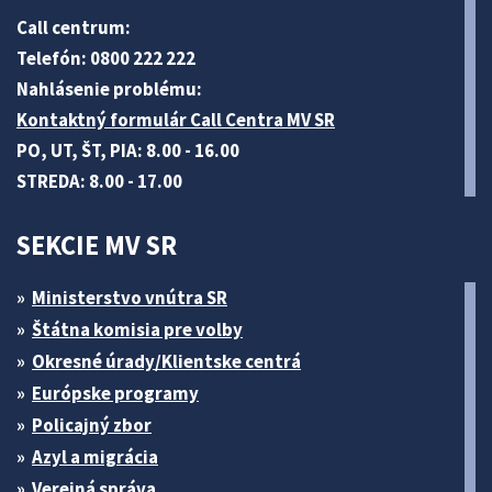
Call centrum:
Telefón: 0800 222 222
Nahlásenie problému:
Kontaktný formulár Call Centra MV SR
PO, UT, ŠT, PIA: 8.00 - 16.00
STREDA: 8.00 - 17.00
SEKCIE MV SR
Ministerstvo vnútra SR
Štátna komisia pre volby
Okresné úrady/Klientske centrá
Európske programy
Policajný zbor
Azyl a migrácia
Verejná správa