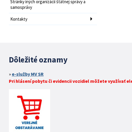
Stránky iných organizácií štátnej správy a
samosprávy
Kontakty
Dôležité oznamy
e-služby MV SR
Pri hlásení pobytu či evidencii vozidiel môžete využívať e