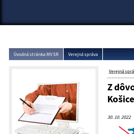
Úvodná stránka MV SR
Verejná správa
Verejná spr
Z dôv
Košice
30. 10. 2022