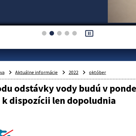
pause_presentation
áva
Aktuálne informácie
2022
október
odu odstávky vody budú v ponde
 k dispozícii len dopoludnia