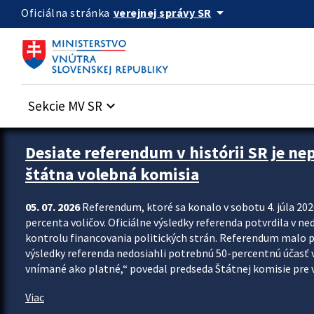
Preskocit na hlavný obsah
arrow_drop_down
verejnej správy SR
Oficiálna stránka
Sekcie MV SR
keyboard_arrow_down
Zastavit automatický posun upútavok
Desiate referendum v histórii SR je ne
štátna volebná komisia
05. 07. 2026
Referendum, ktoré sa konalo v sobotu 4. júla 202
percenta voličov. Oficiálne výsledky referenda potvrdila v ned
kontrolu financovania politických strán. Referendum malo 
výsledky referenda nedosiahli potrebnú 50-percentnú účasť 
vnímané ako platné,“ povedal predseda Štátnej komisie pre vo
Viac