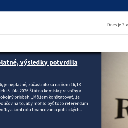
Dnes je 7.
platné, výsledky potvrdila
6, je neplatné, zúčastnilo sa na ňom 16,13
eľu 5. júla 2026 Štátna komisia pre voľby a
pokojný priebeh. „Môžem konštatovať, že
voličov na to, aby mohlo byť toto referendum
ľby a kontrolu financovania politických...