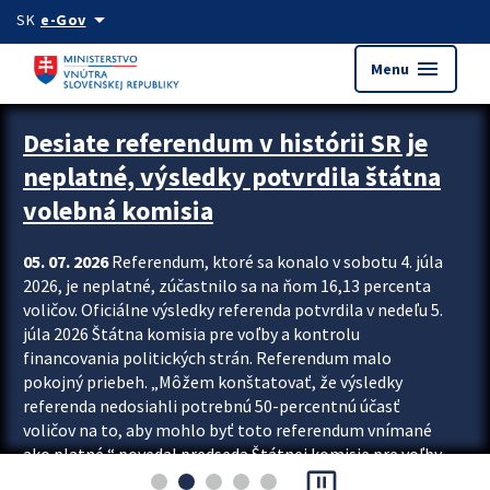
Preskocit na hlavný obsah
arrow_drop_down
SK
e-Gov
menu
Menu
Zastavit automatický posun upútavok
Desiate referendum v histórii SR je
neplatné, výsledky potvrdila štátna
volebná komisia
05. 07. 2026
Referendum, ktoré sa konalo v sobotu 4. júla
2026, je neplatné, zúčastnilo sa na ňom 16,13 percenta
voličov. Oficiálne výsledky referenda potvrdila v nedeľu 5.
júla 2026 Štátna komisia pre voľby a kontrolu
financovania politických strán. Referendum malo
pokojný priebeh. „Môžem konštatovať, že výsledky
referenda nedosiahli potrebnú 50-percentnú účasť
voličov na to, aby mohlo byť toto referendum vnímané
ako platné,“ povedal predseda Štátnej komisie pre voľby
pause_presentation
a kontrolu financovania politických...