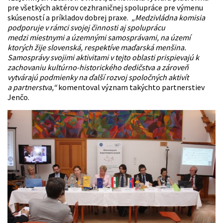
pre všetkých aktérov cezhraničnej spolupráce pre výmenu
skúseností a príkladov dobrej praxe.
„Medzivládna komisia
podporuje v rámci svojej činnosti aj spoluprácu
medzi miestnymi a územnými samosprávami, na území
ktorých žije slovenská, respektíve maďarská menšina.
Samosprávy svojimi aktivitami v tejto oblasti prispievajú k
zachovaniu kultúrno-historického dedičstva a zároveň
vytvárajú podmienky na ďalší rozvoj spoločných aktivít
a partnerstva,“
komentoval význam takýchto partnerstiev
Jenčo.