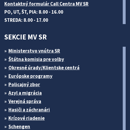
Kontaktný formulár Call Centra MV SR
PO, UT, ŠT, PIA: 8.00 - 16.00
STREDA: 8.00 - 17.00
SEKCIE MV SR
Ministerstvo vnútra SR
Štátna komisia pre volby
Okresné úrady/Klientske centrá
Európske programy
Policajný zbor
Azyl a migrácia
Verejná správa
Hasiči a záchranári
Krízové riadenie
Schengen