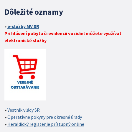
Dôležité oznamy
e-služby MV SR
Pri hlásení pobytu či evidencii vozidiel môžete využívať
elektronické služby
Vestník vlády SR
Operatívne pokyny pre okresné úrady
Heraldický register je prístupný online