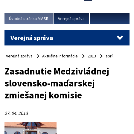
Viac
Úvodná stránka MV SR
Verejná správa
Verejná správa
Verejná správa
Aktuálne informácie
2013
apríl
Zasadnutie Medzivládnej
slovensko-maďarskej
zmiešanej komisie
27. 04. 2013