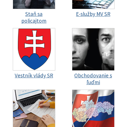
Staň sa
E-služby MV SR
policajtom
Vestník vlády SR
Obchodovanie s
ľuďmi