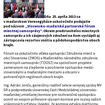
Dňa 25. apríla 2013 sa
v maďarskom Veresegyháze uskutočnilo podujatie
pod názvom
„Slovensko-maďarské partnerské fórum
miestnej samosprávy“.
Okrem predstaviteľov miestnych
samospráv a ich záujmových združení na ňom vystúpili aj
zástupcovia rezortov vnútra a pôdohospodárstva oboch
krajín.
Fórum sa uskutočnilo vďaka spolupráci Združenia miest a
obcí Slovenska (ZMOS) a Maďarského národného združenia
miestnych samospráv (TÖOSZ) na spoločnom projekte
zameranom na zlepšenie a posilnenie spolupráce medzi
slovenskými a maďarskými mestami a obcami v
pohraničných regiónoch oboch krajín.
Ing. Adrián Jenčo, generálny riaditeľ sekcie verejnej správy MV
SR a podpredseda slovenskej časti Medzivládnej slovensko-
maďarskej zmiešanej komisie pre cezhraničnú spoluprácu
ocenil vo svojom príhovore význam komisie pre rozvoj našich
vzájomných vzťahov. Uviedol, že komisia vytvára platformu