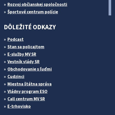
Rozvoj občianskej spoločnosti
Športové centrum polície
DÔLEŽITÉ ODKAZY
Podcast
Stan sa policajtom
E-služby MV SR
Vestník vlády SR
Obchodovanie s ľuďmi
Cudzinci
Miestna štátna správa
Vládny program ESO
Call centrum MV SR
E-trhovisko