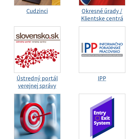
Cudzinci
Okresné úrady /
Klientske centrá
Ústredný portál
IPP
verejnej správy