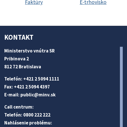
Faktúry
E-trhovisko
KONTAKT
Ministerstvo vnútra SR
Pribinova 2
812 72 Bratislava
Telefón: +421 2 5094 1111
Fax: +421 2 5094 4397
E-mail:
public@minv
.sk
Call centrum:
Telefón: 0800 222 222
Nahlásenie problému: