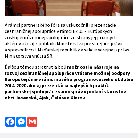
V rámci partnerského fóra sa uskutočnili prezentácie
cezhraničnej spolupráce v rámci EZUS - Európskych
zoskupení územnej spolupráce zo strany jej priamych
aktérov ako aj z pohľadu Ministerstva pre verejnú správu
a spravodlivosť Maďarskej republiky a sekcie verejnej správy
Ministerstva vnútra SR.
Ďalšou témou stretnutia boli
možnosti a nástroje na
rozvoj cezhraničnej spolupráce vrátane možnej podpory
Európskej únie v rámci nového programovacieho obdobia
2014-2020 ako aj prezentácia najlepších praktík
partnerskej spolupráce samospráv v podaní starostov
obcí Jesenské, Ajak, Čeláre a Kiarov
Facebook
Messenger
Gmail