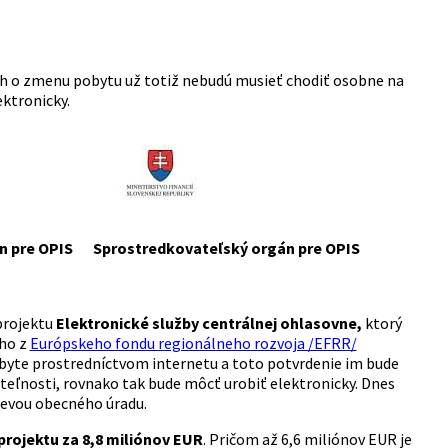
iach o zmenu pobytu už totiž nebudú musieť chodiť osobne na
ektronicky.
n pre OPIS
Sprostredkovateľský orgán pre OPIS
projektu
Elektronické služby centrálnej ohlasovne,
ktorý
ho z
Európskeho fondu regionálneho rozvoja /EFRR/
obyte prostredníctvom internetu a toto potvrdenie im bude
uteľnosti, rovnako tak bude môcť urobiť elektronicky. Dnes
tevou obecného úradu.
rojektu za 8,8 miliónov EUR
. Pričom až 6,6 miliónov EUR je