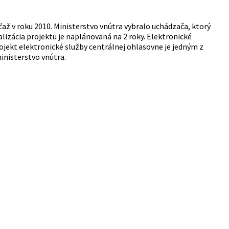
úťaž v roku 2010. Ministerstvo vnútra vybralo uchádzača, ktorý
alizácia projektu je naplánovaná na 2 roky. Elektronické
jekt elektronické služby centrálnej ohlasovne je jedným z
inisterstvo vnútra.