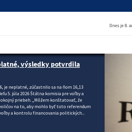
Dnes je 8. 
platné, výsledky potvrdila
6, je neplatné, zúčastnilo sa na ňom 16,13
eľu 5. júla 2026 Štátna komisia pre voľby a
pokojný priebeh. „Môžem konštatovať, že
voličov na to, aby mohlo byť toto referendum
ľby a kontrolu financovania politických...