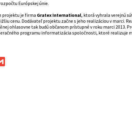
rozpočtu Európskej únie.
projektu je firma
Gratex International
, ktorá vyhrala verejnú s
žšiu cenu. Dodávateľ projektu začne s jeho realizáciou v marci. Re
álnej ohlasovne tak budú občanom prístupné v roku marci 2013. Pro
eračného programu informatizácia spoločnosti, ktoré realizuje m
ok
ssenger
Gmail