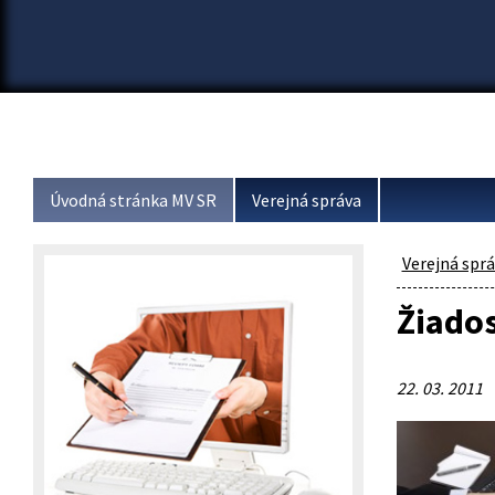
Úvodná stránka MV SR
Verejná správa
Verejná spr
Žiado
22. 03. 2011