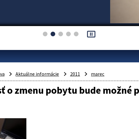
pause_presentation
áva
Aktuálne informácie
2011
marec
sť o zmenu pobytu bude možné p