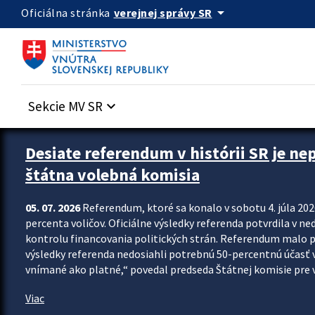
Preskocit na hlavný obsah
arrow_drop_down
verejnej správy SR
Oficiálna stránka
Sekcie MV SR
keyboard_arrow_down
Zastavit automatický posun upútavok
Desiate referendum v histórii SR je ne
štátna volebná komisia
05. 07. 2026
Referendum, ktoré sa konalo v sobotu 4. júla 202
percenta voličov. Oficiálne výsledky referenda potvrdila v ned
kontrolu financovania politických strán. Referendum malo 
výsledky referenda nedosiahli potrebnú 50-percentnú účasť 
vnímané ako platné,“ povedal predseda Štátnej komisie pre vo
Viac