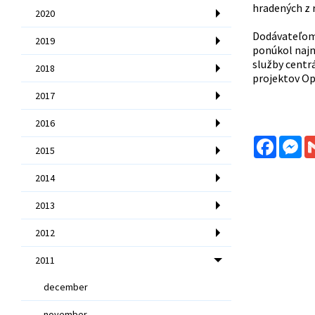
hradených z 
2020
Dodávateľom 
2019
ponúkol najni
služby centr
2018
projektov Op
2017
2016
Facebo
Me
2015
2014
2013
2012
2011
december
november