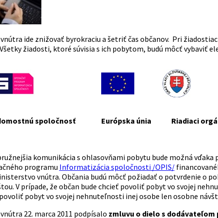
 vnútra ide znižovať byrokraciu a šetriť čas občanov. Pri žiadost
Všetky žiadosti, ktoré súvisia s ich pobytom, budú môcť vybaviť el
domostnú spoločnosť
Európska únia
Riadiaci orgá
 pružnejšia komunikácia s ohlasovňami pobytu bude možná vďaka 
račného programu
Informatizácia spoločnosti /OPIS/
financované
inisterstvo vnútra. Občania budú môcť požiadať o potvrdenie o p
tou. V prípade, že občan bude chcieť povoliť pobyt vo svojej nehn
ovoliť pobyt vo svojej nehnuteľnosti inej osobe len osobne návš
 vnútra 22. marca 2011 podpísalo
zmluvu o dielo s dodávateľom p