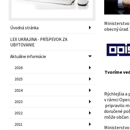
Ministerstvo
Úvodná stránka
obecný úrad. 
LEX UKRAJINA - PRÍSPEVOK ZA
UBYTOVANIE
Aktuálne informácie
2026
Tvoríme ve
2025
2024
Rýchlejšia a
v rámci Ope
2023
pripravilo m
doručené poš
2022
môže občan p
2021
Ministerstvo