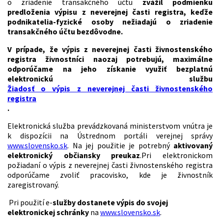
o zriadenie transakčného účtu
zvážil podmienku
predloženia výpisu z neverejnej časti
registra, keďže
podnikatelia-fyzické osoby nežiadajú o zriadenie
transakčného účtu bezdôvodne.
V prípade, že výpis z neverejnej časti živnostenského
registra živnostníci naozaj potrebujú, maximálne
odporúčame na jeho získanie využiť bezplatnú
elektronickú službu
Žiadosť o výpis z neverejnej časti živnostenského
registra
.
Elektronická služba prevádzkovaná ministerstvom vnútra je
k dispozícii na Ústrednom portáli verejnej správy
www.slovensko.sk
. Na jej použitie je potrebný
aktivovaný
elektronický občiansky preukaz
.
Pri elektronickom
požiadaní o výpis z neverejnej časti živnostenského registra
odporúčame zvoliť pracovisko, kde je živnostník
zaregistrovaný.
Pri použití e-
služby dostanete výpis do svojej
elektronickej
schránky
na
www.slovensko.sk
.