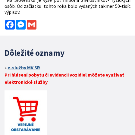
osôb. Od začiatku tohto roka bolo vydaných takmer 50-tisíc
výpisov.
Facebook
Messenger
Gmail
Dôležité oznamy
e-služby MV SR
Pri hlásení pobytu či evidencii vozidiel môžete využívať
elektronické služby