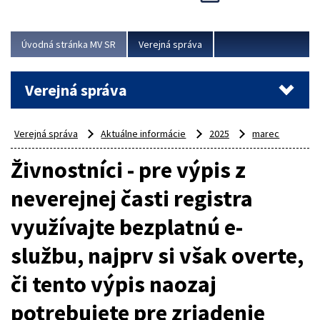
Viac
Úvodná stránka MV SR
Verejná správa
Verejná správa
Verejná správa
Aktuálne informácie
2025
marec
Živnostníci - pre výpis z
neverejnej časti registra
využívajte bezplatnú e-
službu, najprv si však overte,
či tento výpis naozaj
potrebujete pre zriadenie