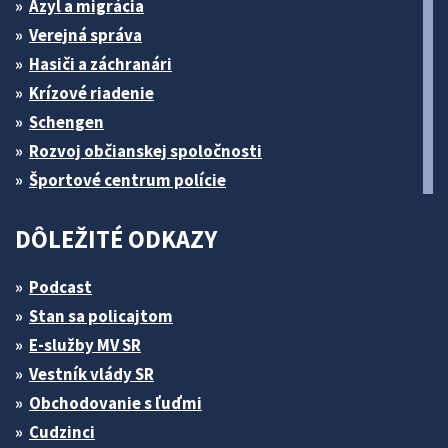
Azyl a migrácia
Verejná správa
Hasiči a záchranári
Krízové riadenie
Schengen
Rozvoj občianskej spoločnosti
Športové centrum polície
DÔLEŽITÉ ODKAZY
Podcast
Stan sa policajtom
E-služby MV SR
Vestník vlády SR
Obchodovanie s ľuďmi
Cudzinci