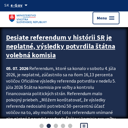
Preskocit na hlavný obsah
arrow_drop_down
SK
e-Gov
menu
Menu
Zastavit automatický posun upútavok
Desiate referendum v histórii SR je
neplatné, výsledky potvrdila štátna
volebná komisia
05. 07. 2026
Referendum, ktoré sa konalo v sobotu 4. júla
2026, je neplatné, zúčastnilo sa na ňom 16,13 percenta
voličov. Oficiálne výsledky referenda potvrdila v nedeľu 5.
júla 2026 Štátna komisia pre voľby a kontrolu
financovania politických strán. Referendum malo
pokojný priebeh. „Môžem konštatovať, že výsledky
referenda nedosiahli potrebnú 50-percentnú účasť
voličov na to, aby mohlo byť toto referendum vnímané
ako platné,“ povedal predseda Štátnej komisie pre voľby
pause_presentation
a kontrolu financovania politických...