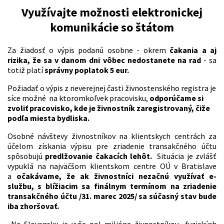
Využívajte možnosti elektronickej
komunikácie so štátom
Za žiadosť o výpis podanú osobne - okrem
čakania a aj
rizika, že sa v danom dni vôbec nedostanete na rad
- sa
totiž platí
správny poplatok 5 eur.
Požiadať o výpis z neverejnej časti živnostenského registra je
síce možné na ktoromkoľvek pracovisku,
odporúčame si
zvoliť pracovisko, kde je živnostník zaregistrovaný, čiže
podľa miesta bydliska.
Osobné návštevy živnostníkov na klientskych centrách za
účelom získania výpisu pre zriadenie transakčného účtu
spôsobujú
predlžovanie čakacích lehôt.
Situácia je zvlášť
vypuklá na najväčšom klientskom centre OÚ v Bratislave
a
očakávame, že ak živnostníci nezačnú využívať e-
službu, s blížiacim sa finálnym termínom na zriadenie
transakčného účtu /31. marec 2025/ sa súčasný
stav bude
iba zhoršovať.
Na Slovensku je vyše pol milióna živnostníkov- fyzických