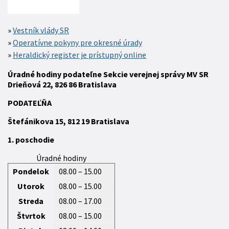
Vestník vlády SR
Operatívne pokyny pre okresné úrady
Heraldický register je prístupný online
Úradné hodiny podateľne Sekcie verejnej správy MV SR
Drieňová 22, 826 86 Bratislava
P
ODATEĽŇA
Štefánikova 15,
812 19
Bratislava
1. poschodie
Úradné hodiny
Pondelok
08.00 – 15.00
Utorok
08.00 – 15.00
Streda
08.00 – 17.00
Štvrtok
08.00 – 15.00