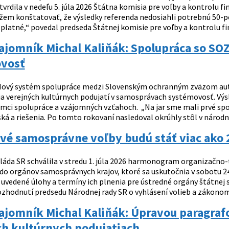
vrdila v nedeľu 5. júla 2026 Štátna komisia pre voľby a kontrolu 
žem konštatovať, že výsledky referenda nedosiahli potrebnú 50-p
platné,“ povedal predseda Štátnej komisie pre voľby a kontrolu fin
ajomník Michal Kaliňák: Spolupráca so SO
vosť
ový systém spolupráce medzi Slovenským ochranným zväzom aut
a verejných kultúrnych podujatí v samosprávach systémovosť. Vý
mci spolupráce a vzájomných vzťahoch. „Na jar sme mali prvé sp
ká a riešenia. Po tomto rokovaní nasledoval okrúhly stôl v národne
vé samosprávne voľby budú stáť viac ako 
láda SR schválila v stredu 1. júla 2026 harmonogram organizačn
 do orgánov samosprávnych krajov, ktoré sa uskutočnia v sobotu 24
ú uvedené úlohy a termíny ich plnenia pre ústredné orgány štátnej
ozhodnutí predsedu Národnej rady SR o vyhlásení volieb a zákono
tajomník Michal Kaliňák: Úpravou paragra
ch kultúrnych podujatiach