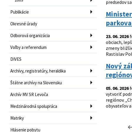
predsedov sa
Publikácie
Minister
parkovan
Okresné úrady
Odborová organizácia
23. 06. 2026
N
obciach, lepš
Voľby a referendum
zmeny bližši
Rastislav Pol
DIVES
Nový zák
Archívy, registratúry, heraldika
regióno
Štátne archívy na Slovensku
05. 06. 2026
M
vytvoriť pod
Archív MV SR Levoča
regiónov. „C
obyvateľov a 
Medzinárodná spolupráca
Matriky
Hlásenie pobytu