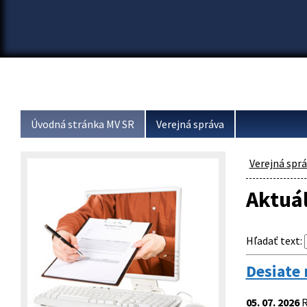
Úvodná stránka MV SR
Verejná správa
Verejná spr
Aktuá
Hľadať text
:
Desiate 
05. 07. 2026
R