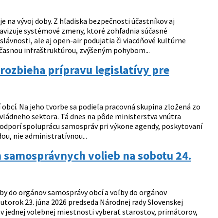
 na vývoj doby. Z hľadiska bezpečnosti účastníkov aj
 avizuje systémové zmeny, ktoré zohľadnia súčasné
lávnosti, ale aj open-air podujatia či viacdňové kultúrne
časnou infraštruktúrou, zvýšeným pohybom...
rozbieha prípravu legislatívy pre
 obcí. Na jeho tvorbe sa podieľa pracovná skupina zložená zo
ládneho sektora. Tá dnes na pôde ministerstva vnútra
ý podporí spoluprácu samospráv pri výkone agendy, poskytovaní
u, nie administratívnou...
h samosprávnych volieb na sobotu 24.
ľby do orgánov samosprávy obcí a voľby do orgánov
 utorok 23. júna 2026 predseda Národnej rady Slovenskej
 v jednej volebnej miestnosti vyberať starostov, primátorov,