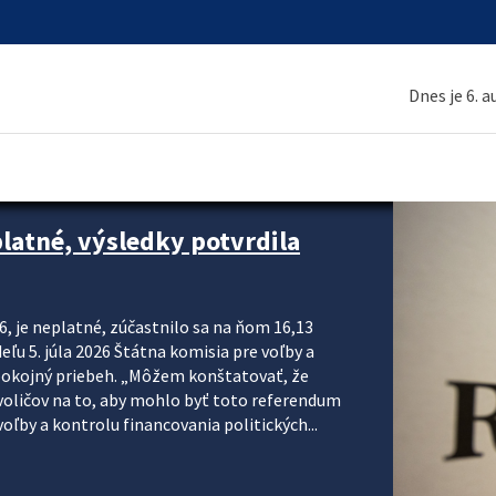
Dnes je 6. 
platné, výsledky potvrdila
6, je neplatné, zúčastnilo sa na ňom 16,13
eľu 5. júla 2026 Štátna komisia pre voľby a
pokojný priebeh. „Môžem konštatovať, že
voličov na to, aby mohlo byť toto referendum
ľby a kontrolu financovania politických...