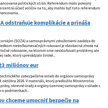
financovania politických strán. Referendum malo pokojný
ercentnú účasť voličov na to, aby mohlo byť toto referendum
ancovania...
ZA odstraňuje komplikácie a prináša
orským (SOZA) a samosprávnymi združeniami zavádza do
sledkom niekoľkomesačných rokovaní je všeobecná zhoda na
oločné rokovanie, na ktorom sme neskloňovali problémy, ale
j rade, ktorý sprevádzalo široké...
23 miliónov eur
o-technického zabezpečenia volieb do orgánov samosprávy
. októbra 2026. V materiáli, ktorý predložilo Ministerstvo
 správy, okresné úrady a orgány územnej samosprávy v súlade s
m o podmienkach...
fov chceme umocniť bezpečie na