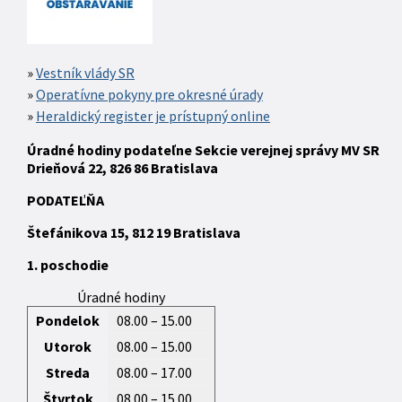
Vestník vlády SR
Operatívne pokyny pre okresné úrady
Heraldický register je prístupný online
Úradné hodiny podateľne Sekcie verejnej správy MV SR
Drieňová 22, 826 86 Bratislava
P
ODATEĽŇA
Štefánikova 15,
812 19
Bratislava
1. poschodie
Úradné hodiny
Pondelok
08.00 – 15.00
Utorok
08.00 – 15.00
Streda
08.00 – 17.00
Štvrtok
08.00 – 15.00