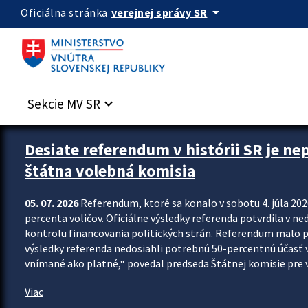
Preskocit na hlavný obsah
arrow_drop_down
verejnej správy SR
Oficiálna stránka
Sekcie MV SR
keyboard_arrow_down
Zastavit automatický posun upútavok
Desiate referendum v histórii SR je ne
štátna volebná komisia
05. 07. 2026
Referendum, ktoré sa konalo v sobotu 4. júla 202
percenta voličov. Oficiálne výsledky referenda potvrdila v ned
kontrolu financovania politických strán. Referendum malo 
výsledky referenda nedosiahli potrebnú 50-percentnú účasť 
vnímané ako platné,“ povedal predseda Štátnej komisie pre vo
Viac