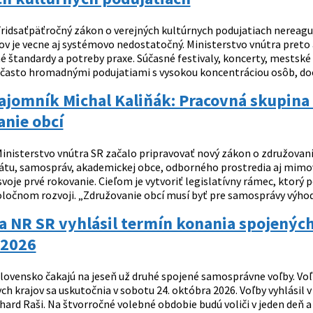
ridsaťpäťročný zákon o verejných kultúrnych podujatiach nereaguje
ov je vecne aj systémovo nedostatočný. Ministerstvo vnútra preto
štandardy a potreby praxe. Súčasné festivaly, koncerty, mestské s
často hromadnými podujatiami s vysokou koncentráciou osôb, do
ajomník Michal Kaliňák: Pracovná skupina 
anie obcí
inisterstvo vnútra SR začalo pripravovať nový zákon o združovaní
átu, samospráv, akademickej obce, odborného prostredia aj mimov
svoje prvé rokovanie. Cieľom je vytvoriť legislatívny rámec, ktor
oločnom rozvoji. „Združovanie obcí musí byť pre samosprávy výhodo
a NR SR vyhlásil termín konania spojenýc
 2026
lovensko čakajú na jeseň už druhé spojené samosprávne voľby. Vo
 krajov sa uskutočnia v sobotu 24. októbra 2026. Voľby vyhlásil v
hard Raši. Na štvorročné volebné obdobie budú voliči v jeden deň a