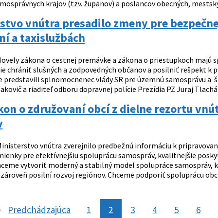
mosprávnych krajov (tzv. županov) a poslancov obecných, mestský
stvo vnútra presadilo zmeny pre bezpečnejš
í a taxislužbách
ovely zákona o cestnej premávke a zákona o priestupkoch majú spo
ie chrániť slušných a zodpovedných občanov a posilniť rešpekt k pr
e predstavili splnomocnenec vlády SR pre územnú samosprávu a št
akovič a riaditeľ odboru dopravnej polície Prezídia PZ Juraj Tlacháč
on o združovaní obcí z dielne rezortu vnút
v
inisterstvo vnútra zverejnilo predbežnú informáciu k pripravovan
mienky pre efektívnejšiu spoluprácu samospráv, kvalitnejšie posk
hceme vytvoriť moderný a stabilný model spolupráce samospráv, 
zároveň posilní rozvoj regiónov. Chceme podporiť spoluprácu obcí be
Predchádzajúca
stránka
1
2
3
4
5
6