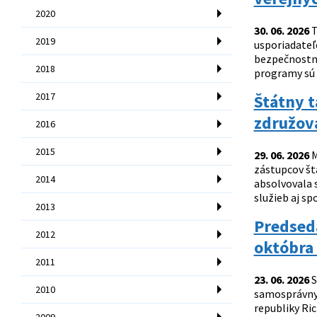
2020
30. 06. 2026
T
2019
usporiadateľ
bezpečnostné 
2018
programy sú 
2017
Štátny t
združov
2016
2015
29. 06. 2026
M
zástupcov št
2014
absolvovala 
služieb aj sp
2013
Predsed
2012
októbra
2011
23. 06. 2026
S
2010
samosprávnych
republiky Ric
2009