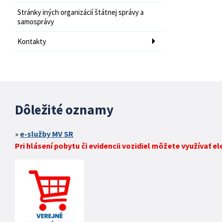
Stránky iných organizácií štátnej správy a
samosprávy
Kontakty
Dôležité oznamy
e-služby MV SR
Pri hlásení pobytu či evidencii vozidiel môžete využívať e