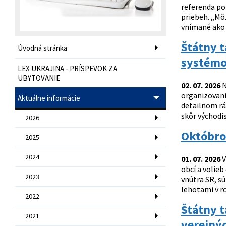
referenda pot
priebeh. „Mô
vnímané ako 
Štátny t
Úvodná stránka
systémo
LEX UKRAJINA - PRÍSPEVOK ZA
UBYTOVANIE
02. 07. 2026
N
organizovani
Aktuálne informácie
detailnom rá
skôr východis
2026
Októbro
2025
2024
01. 07. 2026
V
obcí a volieb
2023
vnútra SR, s
lehotami v r
2022
Štátny 
2021
verejný