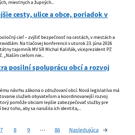
ch, miestnych a župných...
ie cesty, ulice a obce, poriadok v
ločný cieľ – zvýšiť bezpečnosť na cestách, v mestách a
avidlám. Na tlačovej konferencii v utorok 23. júna 2026
átny tajomník MV SR Michal Kaliňák, viceprezident PZ
. „Naším cieľom nie...
ra posilní spoluprácu obcí a rozvoj
ému návrhu zákona o združovaní obcí. Nová legislatíva má
ytovanie služieb obyvateľom a koordinovanejší rozvoj
ktorý pomôže obciam lepšie zabezpečovať služby pre
z toho, aby sa narušila ich identita,...
7
8
9
⋯
86
Nasledujúca
stránka