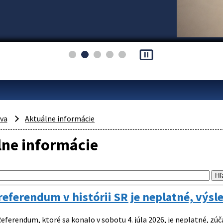
pause_presentation
áva
Aktuálne informácie
lne informácie
referendum v histórii SR je neplatné, výs
eferendum, ktoré sa konalo v sobotu 4. júla 2026, je neplatné, zúč