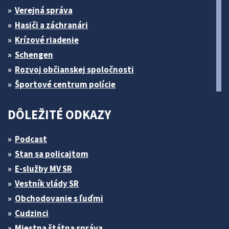
Verejná správa
Hasiči a záchranári
Krízové riadenie
Schengen
Rozvoj občianskej spoločnosti
Športové centrum polície
DÔLEŽITÉ ODKAZY
Podcast
Stan sa policajtom
E-služby MV SR
Vestník vlády SR
Obchodovanie s ľuďmi
Cudzinci
Miestna štátna správa