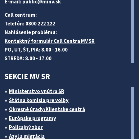
E-mail:
public@minv
.sk
Call centrum:
Telefón: 0800 222 222
Nahlásenie problému:
Kontaktný formulár Call Centra MV SR
PO, UT, ŠT, PIA: 8.00 - 16.00
STREDA: 8.00 - 17.00
SEKCIE MV SR
Ministerstvo vnútra SR
Štátna komisia pre volby
Okresné úrady/Klientske centrá
Európske programy
Policajný zbor
Azyl a migrácia