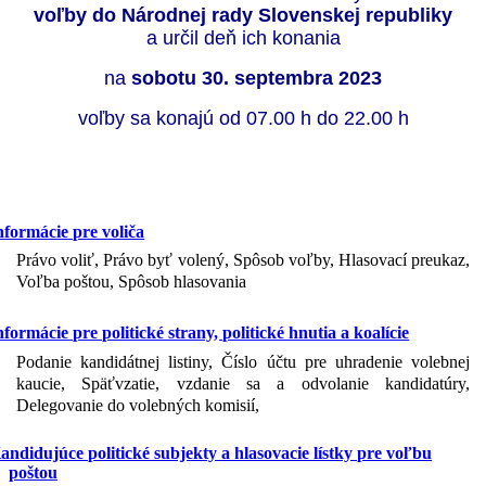
voľby do Národnej rady Slovenskej republiky
a určil deň ich konania
na
sobotu 30. septembra 2023
voľby sa konajú od 07.00 h do 22.00 h
nformácie pre voliča
Právo voliť, Právo byť volený, Spôsob voľby, Hlasovací preukaz,
Voľba poštou, Spôsob hlasovania
nformácie pre politické strany, politické hnutia a koalície
Podanie kandidátnej listiny, Číslo účtu pre uhradenie volebnej
kaucie, Späťvzatie, vzdanie sa a odvolanie kandidatúry,
Delegovanie do volebných komisií,
andidujúce politické subjekty a hlasovacie lístky pre voľbu
poštou