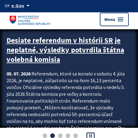
Preskocit na hlavný obsah
arrow_drop_down
SK
e-Gov
menu
Menu
Zastavit automatický posun upútavok
Desiate referendum v histórii SR je
neplatné, výsledky potvrdila štátna
volebná komisia
05. 07. 2026
Referendum, ktoré sa konalo v sobotu 4. júla
2026, je neplatné, zúčastnilo sa na ňom 16,13 percenta
voličov. Oficiálne výsledky referenda potvrdila v nedeľu 5.
júla 2026 Štátna komisia pre voľby a kontrolu
financovania politických strán. Referendum malo
pokojný priebeh. „Môžem konštatovať, že výsledky
referenda nedosiahli potrebnú 50-percentnú účasť
voličov na to, aby mohlo byť toto referendum vnímané
ako platné,“ povedal predseda Štátnej komisie pre voľby
pause_presentation
a kontrolu financovania politických...