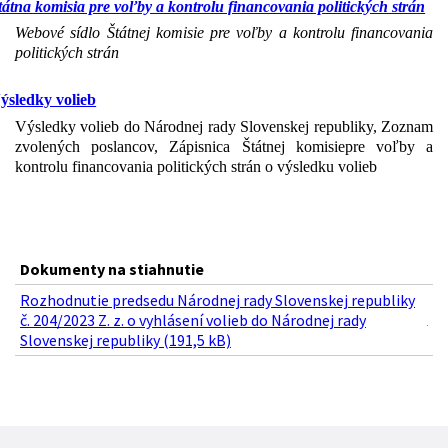
tátna komisia pre voľby a kontrolu financovania politických strán
Webové sídlo Štátnej komisie pre voľby a kontrolu financovania
politických strán
ýsledky volieb
Výsledky volieb do Národnej rady Slovenskej republiky, Zoznam
zvolených poslancov, Zápisnica Štátnej komisie
pre voľby a
kontrolu financovania politických strán o výsledku volieb
Dokumenty na stiahnutie
Rozhodnutie predsedu Národnej rady Slovenskej republiky
č. 204/2023 Z. z. o vyhlásení volieb do Národnej rady
Slovenskej republiky (191,5 kB)