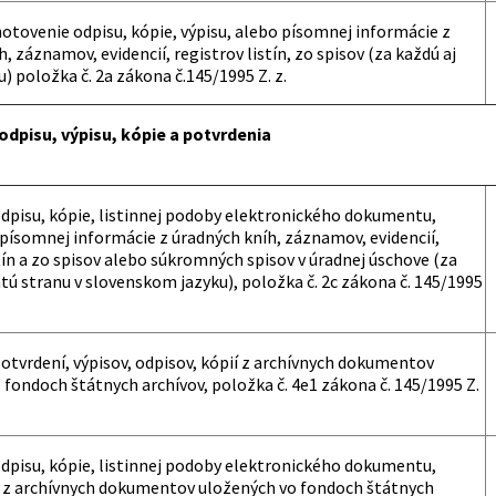
hotovenie odpisu, kópie, výpisu, alebo písomnej informácie z
, záznamov, evidencií, registrov listín, zo spisov (za každú aj
) položka č. 2a zákona č.145/1995 Z. z.
dpisu, výpisu, kópie a potvrdenia
dpisu, kópie, listinnej podoby elektronického dokumentu,
 písomnej informácie z úradných kníh, záznamov, evidencií,
tín a zo spisov alebo súkromných spisov v úradnej úschove (za
tú stranu v slovenskom jazyku), položka č. 2c zákona č. 145/1995
otvrdení, výpisov, odpisov, kópií z archívnych dokumentov
 fondoch štátnych archívov, položka č. 4e1 zákona č. 145/1995 Z.
dpisu, kópie, listinnej podoby elektronického dokumentu,
e z archívnych dokumentov uložených vo fondoch štátnych