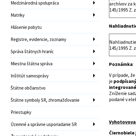
Medzinárodná spolupráca
archívov za k
145/1995 Z. z
Matriky
Nahliadnuti
Hlásenie pobytu
Registre, evidencie, zoznamy
Nahliadnutie
145/1995 Z. z
Správa štátnych hraníc
Miestna štátna správa
Poznámka
:
V prípade, ž
Inštitút samosprávy
je
podpísaný
integrované
Štátne občianstvo
Zníženie sadz
podané v ele
Štátne symboly SR, zhromažďovanie
Priestupky
Vyhotovovan
Územné a správne usporiadanie SR
Čiernobiele