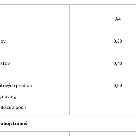
A4
tov
0,30
istov
0,40
átových predlôh
0,50
 noviny,
ikácií a pod.)
 obojstranné