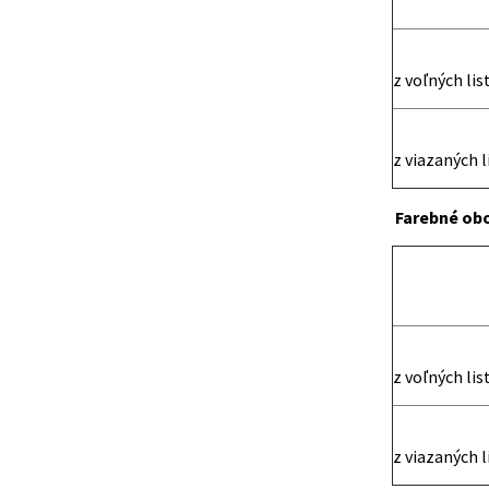
z voľných lis
z viazaných l
Farebné ob
z voľných lis
z viazaných l