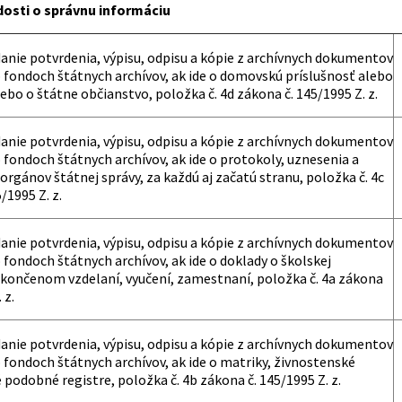
dosti o správnu informáciu
danie potvrdenia, výpisu, odpisu a kópie z archívnych dokumentov
 fondoch štátnych archívov, ak ide o domovskú príslušnosť alebo
bo o štátne občianstvo, položka č. 4d zákona č. 145/1995 Z. z.
danie potvrdenia, výpisu, odpisu a kópie z archívnych dokumentov
 fondoch štátnych archívov, ak ide o protokoly, uznesenia a
rgánov štátnej správy, za každú aj začatú stranu, položka č. 4c
/1995 Z. z.
danie potvrdenia, výpisu, odpisu a kópie z archívnych dokumentov
 fondoch štátnych archívov, ak ide o doklady o školskej
končenom vzdelaní, vyučení, zamestnaní, položka č. 4a zákona
 z.
danie potvrdenia, výpisu, odpisu a kópie z archívnych dokumentov
 fondoch štátnych archívov, ak ide o matriky, živnostenské
é podobné registre, položka č. 4b zákona č. 145/1995 Z. z.