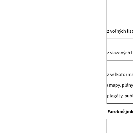
z voľných lis
z viazaných l
z veľkoform
(mapy, plány,
plagáty, publ
Farebné je