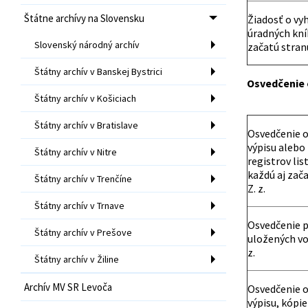
Štátne archívy na Slovensku
Žiadosť o vy
úradných kníh
Slovenský národný archív
začatú stranu
Štátny archív v Banskej Bystrici
Osvedčenie o
Štátny archív v Košiciach
Štátny archív v Bratislave
Osvedčenie o
výpisu alebo
Štátny archív v Nitre
registrov lis
každú aj zača
Štátny archív v Trenčíne
Z. z.
Štátny archív v Trnave
Osvedčenie p
Štátny archív v Prešove
uložených vo
z.
Štátny archív v Žiline
Archív MV SR Levoča
Osvedčenie o
výpisu, kópi