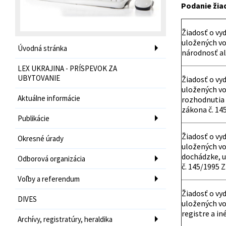
Podanie žia
Žiadosť o vy
uložených vo
Úvodná stránka
národnosť ale
LEX UKRAJINA - PRÍSPEVOK ZA
UBYTOVANIE
Žiadosť o vy
uložených vo
Aktuálne informácie
rozhodnutia o
zákona č. 145
Publikácie
Žiadosť o vy
Okresné úrady
uložených vo
dochádzke, u
Odborová organizácia
č. 145/1995 Z.
Voľby a referendum
Žiadosť o vy
DIVES
uložených vo
registre a in
Archívy, registratúry, heraldika