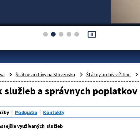
pause_presentation
áva
Štátne archívy na Slovensku
Štátny archív v Žiline
 služieb a správnych poplatkov
užby
Podujatia
Kontakty
stejšie využívaných služieb