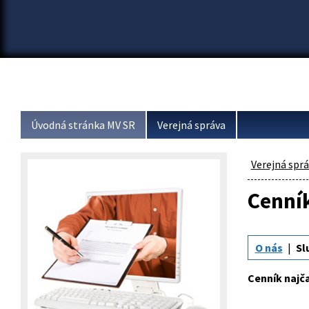
Úvodná stránka MV SR
Verejná správa
Verejná spr
Cenník
O nás
Sl
Cenník najča