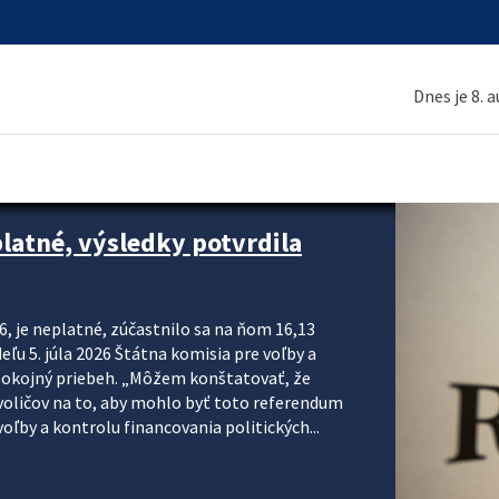
Dnes je 8. 
platné, výsledky potvrdila
6, je neplatné, zúčastnilo sa na ňom 16,13
eľu 5. júla 2026 Štátna komisia pre voľby a
pokojný priebeh. „Môžem konštatovať, že
voličov na to, aby mohlo byť toto referendum
ľby a kontrolu financovania politických...