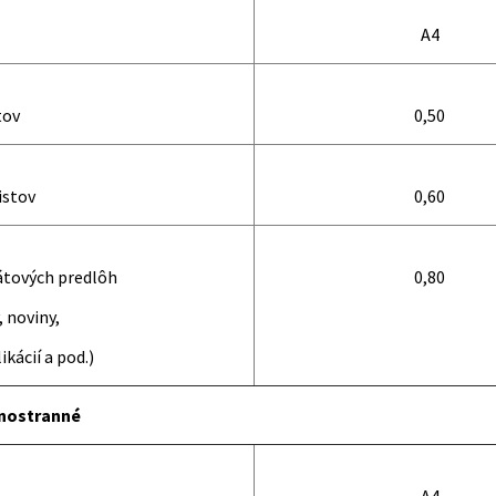
A4
tov
0,50
istov
0,60
átových predlôh
0,80
 noviny,
ikácií a pod.)
dnostranné