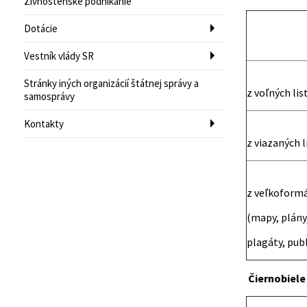
Živnostenské podnikanie
Dotácie
Vestník vlády SR
Stránky iných organizácií štátnej správy a
z voľných lis
samosprávy
Kontakty
z viazaných l
z veľkoform
(mapy, plány,
plagáty, publ
Čiernobiele