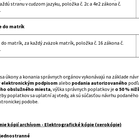
aždú stranu v cudzom jazyku, položka č. 2c a 4e2 zákona č.
.
e do matrík
 do matrík, za každý zväzok matrík, položka č. 16 zákona č.
.
e sa úkony a konania správnych orgánov vykonávajú na základe ná
 elektronickým podpisom
alebo
podania autorizovaného
podľ
ho obslužného miesta
, výška správnych poplatkov je
o 50 % niž
by poplatkov sa uplatní aj vtedy, ak sú súčasťou návrhu podaného 
ktronickej podobe.
ie kópií archívom - Elektrografické kópie (xerokópie)
 jednostranné