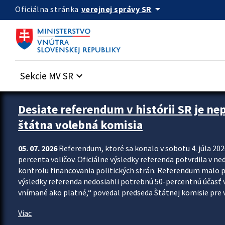
Preskocit na hlavný obsah
arrow_drop_down
verejnej správy SR
Oficiálna stránka
Sekcie MV SR
keyboard_arrow_down
Zastavit automatický posun upútavok
Desiate referendum v histórii SR je ne
štátna volebná komisia
05. 07. 2026
Referendum, ktoré sa konalo v sobotu 4. júla 202
percenta voličov. Oficiálne výsledky referenda potvrdila v ned
kontrolu financovania politických strán. Referendum malo 
výsledky referenda nedosiahli potrebnú 50-percentnú účasť 
vnímané ako platné,“ povedal predseda Štátnej komisie pre vo
Viac