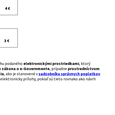
4 €
3 €
vrhu podaného
elektronickými prostriedkami
, ktorý
a
zákona o e-Governmente
, prípadne
prostredníctvom
šia
, ako je stanovené v
sadzobníku správnych poplatkov
.
elektronicky prílohy, pokiaľ sú tieto rovnako ako návrh