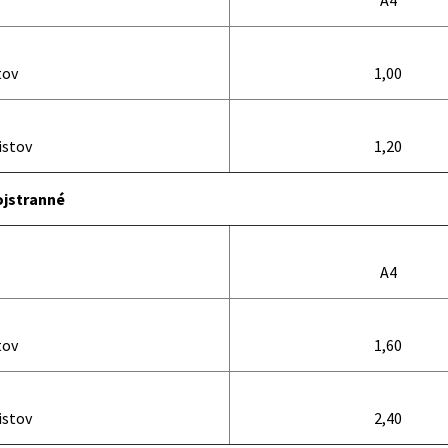
A4
tov
1,00
istov
1,20
ojstranné
A4
tov
1,60
istov
2,40