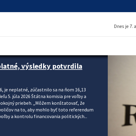
Dnes je 7.
platné, výsledky potvrdila
6, je neplatné, zúčastnilo sa na ňom 16,13
eľu 5. júla 2026 Štátna komisia pre voľby a
pokojný priebeh. „Môžem konštatovať, že
voličov na to, aby mohlo byť toto referendum
ľby a kontrolu financovania politických...