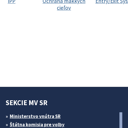
IPP
Ochrana mäkkých
Entry/Exit Sy
cieľov
SEKCIE MV SR
Ministerstvo vnútra SR
Štátna komisia pre volby