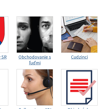
y SR
Obchodovanie s
Cudzinci
ľuďmi