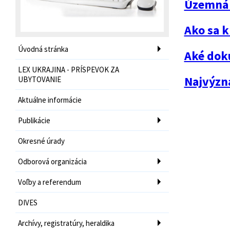
Územná 
Ako sa 
Úvodná stránka
Aké dok
LEX UKRAJINA - PRÍSPEVOK ZA
Najvýzn
UBYTOVANIE
Aktuálne informácie
Publikácie
Okresné úrady
Odborová organizácia
Voľby a referendum
DIVES
Archívy, registratúry, heraldika