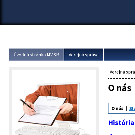
Úvodná stránka MV SR
Verejná správa
Verejná spr
O nás
O nás
Sl
História