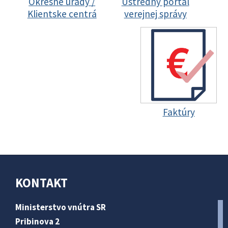
Okresné úrady /
Ústredný portál
Klientske centrá
verejnej správy
Faktúry
KONTAKT
Ministerstvo vnútra SR
Pribinova 2