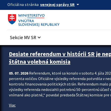
Preskocit na hlavný obsah
arrow_drop_down
verejnej správy SR
Oficiálna stránka
Sekcie MV SR
keyboard_arrow_down
Zastavit automatický posun upútavok
Desiate referendum v histórii SR je ne
štátna volebná komisia
05. 07. 2026
Referendum, ktoré sa konalo v sobotu 4. júla 202
percenta voličov. Oficiálne výsledky referenda potvrdila v ned
kontrolu financovania politických strán. Referendum malo 
výsledky referenda nedosiahli potrebnú 50-percentnú účasť 
vnímané ako platné,“ povedal predseda Štátnej komisie pre vo
Viac