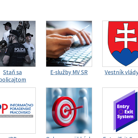
Staň sa
E-služby MV SR
Vestník vlád
policajtom