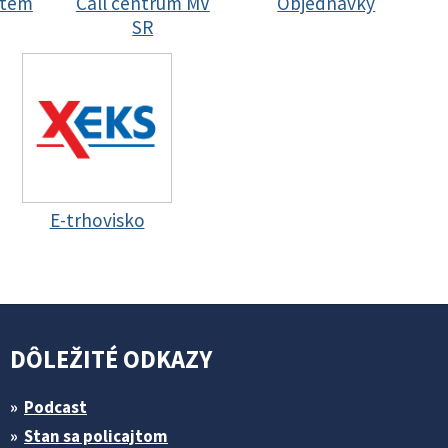
stem
Call centrum MV
Objednávky
SR
E-trhovisko
DÔLEŽITÉ ODKAZY
Podcast
Stan sa policajtom