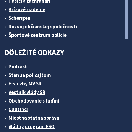
Hasiči a záchranári
Krízové riadenie
Schengen
Rozvoj občianskej spoločnosti
Športové centrum polície
DÔLEŽITÉ ODKAZY
Podcast
Stan sa policajtom
E-služby MV SR
Vestník vlády SR
Obchodovanie s ľuďmi
Cudzinci
Miestna štátna správa
Vládny program ESO