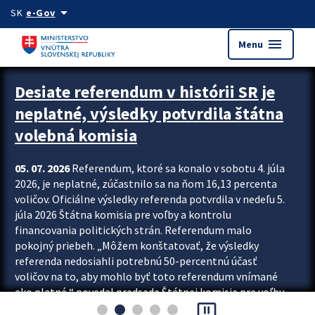
Preskocit na hlavný obsah
arrow_drop_down
SK
e-Gov
menu
Menu
Zastavit automatický posun upútavok
Desiate referendum v histórii SR je
neplatné, výsledky potvrdila štátna
volebná komisia
05. 07. 2026
Referendum, ktoré sa konalo v sobotu 4. júla
2026, je neplatné, zúčastnilo sa na ňom 16,13 percenta
voličov. Oficiálne výsledky referenda potvrdila v nedeľu 5.
júla 2026 Štátna komisia pre voľby a kontrolu
financovania politických strán. Referendum malo
pokojný priebeh. „Môžem konštatovať, že výsledky
referenda nedosiahli potrebnú 50-percentnú účasť
voličov na to, aby mohlo byť toto referendum vnímané
ako platné,“ povedal predseda Štátnej komisie pre voľby
pause_presentation
a kontrolu financovania politických...