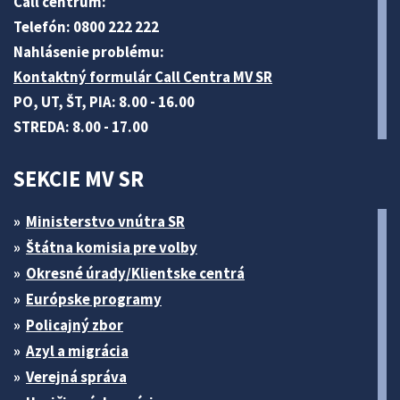
Call centrum:
Telefón: 0800 222 222
Nahlásenie problému:
Kontaktný formulár Call Centra MV SR
PO, UT, ŠT, PIA: 8.00 - 16.00
STREDA: 8.00 - 17.00
SEKCIE MV SR
Ministerstvo vnútra SR
Štátna komisia pre volby
Okresné úrady/Klientske centrá
Európske programy
Policajný zbor
Azyl a migrácia
Verejná správa