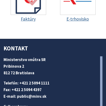
Faktúry
E-trhovisko
KONTAKT
Ministerstvo vnútra SR
Pribinova 2
812 72 Bratislava
Telefón: +421 2 5094 1111
Fax: +421 2 5094 4397
E-mail:
public@minv
.sk